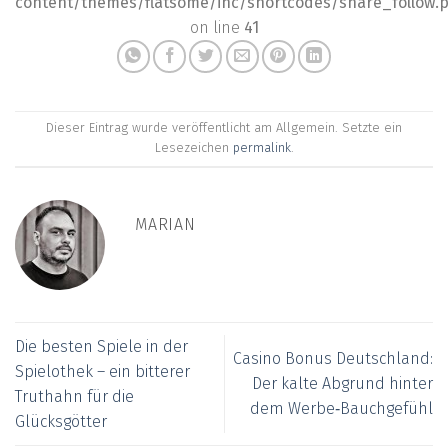
content/themes/flatsome/inc/shortcodes/share_follow.
on line
41
Dieser Eintrag wurde veröffentlicht am Allgemein. Setzte ein
Lesezeichen
permalink
.
MARIAN
Die besten Spiele in der
Casino Bonus Deutschland:
Spielothek – ein bitterer
Der kalte Abgrund hinter
Truthahn für die
dem Werbe‑Bauchgefühl
Glücksgötter