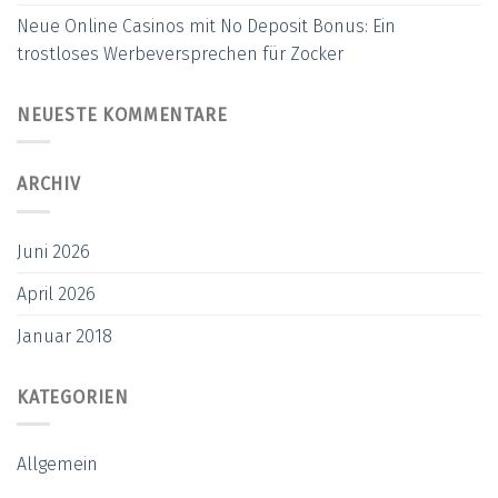
Neue Online Casinos mit No Deposit Bonus: Ein
trostloses Werbeversprechen für Zocker
NEUESTE KOMMENTARE
ARCHIV
Juni 2026
April 2026
Januar 2018
KATEGORIEN
Allgemein