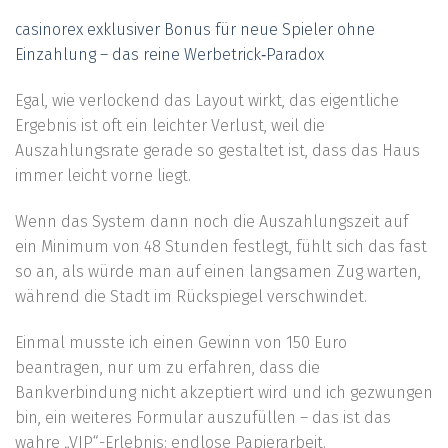
casinorex exklusiver Bonus für neue Spieler ohne
Einzahlung – das reine Werbetrick‑Paradox
Egal, wie verlockend das Layout wirkt, das eigentliche
Ergebnis ist oft ein leichter Verlust, weil die
Auszahlungsrate gerade so gestaltet ist, dass das Haus
immer leicht vorne liegt.
Wenn das System dann noch die Auszahlungszeit auf
ein Minimum von 48 Stunden festlegt, fühlt sich das fast
so an, als würde man auf einen langsamen Zug warten,
während die Stadt im Rückspiegel verschwindet.
Einmal musste ich einen Gewinn von 150 Euro
beantragen, nur um zu erfahren, dass die
Bankverbindung nicht akzeptiert wird und ich gezwungen
bin, ein weiteres Formular auszufüllen – das ist das
wahre „VIP“-Erlebnis: endlose Papierarbeit.