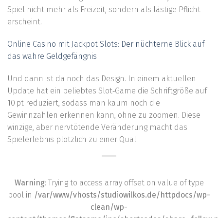
Spiel nicht mehr als Freizeit, sondern als lästige Pflicht
erscheint.
Online Casino mit Jackpot Slots: Der nüchterne Blick auf
das wahre Geldgefängnis
Und dann ist da noch das Design. In einem aktuellen
Update hat ein beliebtes Slot‑Game die Schriftgröße auf
10 pt reduziert, sodass man kaum noch die
Gewinnzahlen erkennen kann, ohne zu zoomen. Diese
winzige, aber nervtötende Veränderung macht das
Spielerlebnis plötzlich zu einer Qual.
Warning
: Trying to access array offset on value of type
bool in
/var/www/vhosts/studiowilkos.de/httpdocs/wp-
clean/wp-