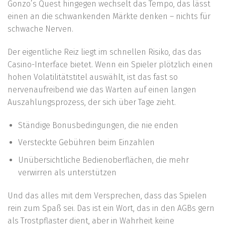
Gonzo’s Quest hingegen wechselt das Tempo, das lässt
einen an die schwankenden Märkte denken – nichts für
schwache Nerven.
Der eigentliche Reiz liegt im schnellen Risiko, das das
Casino-Interface bietet. Wenn ein Spieler plötzlich einen
hohen Volatilitätstitel auswählt, ist das fast so
nervenaufreibend wie das Warten auf einen langen
Auszahlungsprozess, der sich über Tage zieht.
Ständige Bonusbedingungen, die nie enden
Versteckte Gebühren beim Einzahlen
Unübersichtliche Bedienoberflächen, die mehr
verwirren als unterstützen
Und das alles mit dem Versprechen, dass das Spielen
rein zum Spaß sei. Das ist ein Wort, das in den AGBs gern
als Trostpflaster dient, aber in Wahrheit keine