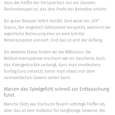
dass die Hälfte der Versprechen nur ein cleveres
Rechenbeispiel ist, das den Profit der Betreiber erhöht.
Ein gutes Beispiel liefert bet365. Dort winkt ein „VIP“-
Status, der angeblich Exklusivität verspricht, während die
eigentliche Betreuung eher an eine schrille
Motelrezeption erinnert. Und das ist erst der Anfang.
Ein weiteres Etwas finden wir bei 888casino. Die
Willkommensprämie erscheint wie ein Geschenk, doch
das Kleingedruckte verlangt, dass man mindestens
fünfzig Euro umsetzt, bevor man etwas von dem
vermeintlichen Gewinn sehen kann.
Warum das Spielgefühl schnell zur Enttäuschung
führt
Manche Slots wie Starburst feuern sofortige Treffer ab,
aber das ist kein Indikator für langfristige Gewinne. Bei