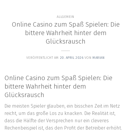
content
ALLGEMEIN
Online Casino zum Spaß Spielen: Die
bittere Wahrheit hinter dem
Glücksrausch
VERÖFFENTLICHT AM
20. APRIL 2026
VON
MARIAN
Online Casino zum Spaß Spielen: Die
bittere Wahrheit hinter dem
Glücksrausch
Die meisten Spieler glauben, ein bisschen Zeit im Netz
reicht, um das große Los zu knacken. Die Realität ist,
dass die Hälfte der Versprechen nur ein cleveres
Rechenbeispiel ist, das den Profit der Betreiber erhöht.