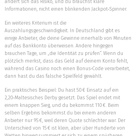
ändert sich das Risiko, und du brauchst klare
Informationen, nicht einen blinkenden Jackpot‑Spinner.
Ein weiteres Kriterium ist die
Auszahlungsgeschwindigkeit. In Deutschland gibt es
einige Anbieter, die deine Gewinne innerhalb von Minuten
auf das Bankkonto überweisen. Andere hingegen
brauchen Tage, um „die Identität zu prüfen“. Wenn du
plötzlich merkst, dass das Geld auf deinem Konto fehlt,
während das Casino noch einen Bonus‑Code verarbeitet,
dann hast du das falsche Spielfeld gewählt.
Ein praktisches Beispiel: Du hast 50 € Einsatz auf ein
2,20‑Maltesisches Derby gesetzt. Das Spiel endet mit
einem knappen Sieg, und du bekommst 110 €. Beim
selben Ergebnis bekommst du bei einem anderen
Anbieter nur 95 €, weil deren Quote schlechter war. Der
Unterschied von 15 € ist klein, aber über Hunderte von
Wetten hinweg summiert er sich zu einem spürbaren