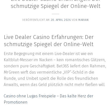
schmutzige Spiegel der Online-Welt
VERÖFFENTLICHT AM
20. APRIL 2026
VON
MARIAN
Live Dealer Casino Erfahrungen: Der
schmutzige Spiegel der Online-Welt
Erste Begegnung mit einem Live‑Dealer ist wie ein
Kaltblut-Messer im Nacken – kein romantisches Glitzern,
sondern pure Geschäftigkeit. Bet365 liefert den Rahmen,
Mr Green wirft das vermeintliche „VIP“‑Schild in die
Runde, und Unibet spielt die Rolle des freundlichen
Anwalts, wenn das Geld plötzlich nicht mehr fließen will.
Casino ohne Lugas Freispiele – Das kalte Herz der
Promotionen