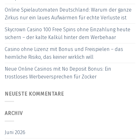
Online Spielautomaten Deutschland: Warum der ganze
Zirkus nur ein laues Aufwärmen für echte Verluste ist
Skycrown Casino 100 Free Spins ohne Einzahlung heute
sichern – der kalte Kalkül hinter dem Werbehaar
Casino ohne Lizenz mit Bonus und Freispielen – das
heimliche Risiko, das keiner wirklich will
Neue Online Casinos mit No Deposit Bonus: Ein
trostloses Werbeversprechen für Zocker
NEUESTE KOMMENTARE
ARCHIV
Juni 2026