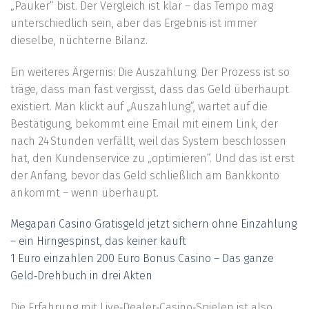
„Pauker“ bist. Der Vergleich ist klar – das Tempo mag
unterschiedlich sein, aber das Ergebnis ist immer
dieselbe, nüchterne Bilanz.
Ein weiteres Ärgernis: Die Auszahlung. Der Prozess ist so
träge, dass man fast vergisst, dass das Geld überhaupt
existiert. Man klickt auf „Auszahlung“, wartet auf die
Bestätigung, bekommt eine Email mit einem Link, der
nach 24 Stunden verfällt, weil das System beschlossen
hat, den Kundenservice zu „optimieren“. Und das ist erst
der Anfang, bevor das Geld schließlich am Bankkonto
ankommt – wenn überhaupt.
Megapari Casino Gratisgeld jetzt sichern ohne Einzahlung
– ein Hirngespinst, das keiner kauft
1 Euro einzahlen 200 Euro Bonus Casino – Das ganze
Geld‑Drehbuch in drei Akten
Die Erfahrung mit Live‑Dealer‑Casino‑Spielen ist also