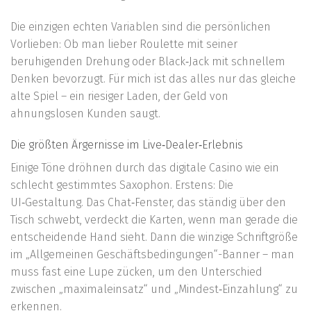
Die einzigen echten Variablen sind die persönlichen
Vorlieben: Ob man lieber Roulette mit seiner
beruhigenden Drehung oder Black‑Jack mit schnellem
Denken bevorzugt. Für mich ist das alles nur das gleiche
alte Spiel – ein riesiger Laden, der Geld von
ahnungslosen Kunden saugt.
Die größten Ärgernisse im Live‑Dealer‑Erlebnis
Einige Töne dröhnen durch das digitale Casino wie ein
schlecht gestimmtes Saxophon. Erstens: Die
UI‑Gestaltung. Das Chat‑Fenster, das ständig über den
Tisch schwebt, verdeckt die Karten, wenn man gerade die
entscheidende Hand sieht. Dann die winzige Schriftgröße
im „Allgemeinen Geschäftsbedingungen“-Banner – man
muss fast eine Lupe zücken, um den Unterschied
zwischen „maximaleinsatz“ und „Mindest‑Einzahlung“ zu
erkennen.