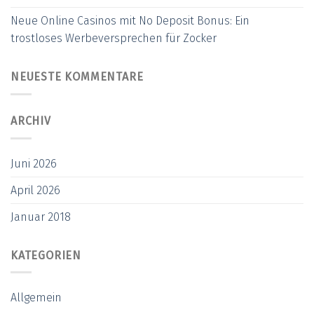
Neue Online Casinos mit No Deposit Bonus: Ein
trostloses Werbeversprechen für Zocker
NEUESTE KOMMENTARE
ARCHIV
Juni 2026
April 2026
Januar 2018
KATEGORIEN
Allgemein