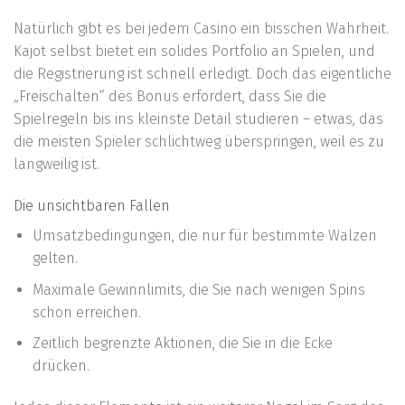
Natürlich gibt es bei jedem Casino ein bisschen Wahrheit.
Kajot selbst bietet ein solides Portfolio an Spielen, und
die Registrierung ist schnell erledigt. Doch das eigentliche
„Freischalten“ des Bonus erfordert, dass Sie die
Spielregeln bis ins kleinste Detail studieren – etwas, das
die meisten Spieler schlichtweg überspringen, weil es zu
langweilig ist.
Die unsichtbaren Fallen
Umsatzbedingungen, die nur für bestimmte Walzen
gelten.
Maximale Gewinnlimits, die Sie nach wenigen Spins
schon erreichen.
Zeitlich begrenzte Aktionen, die Sie in die Ecke
drücken.