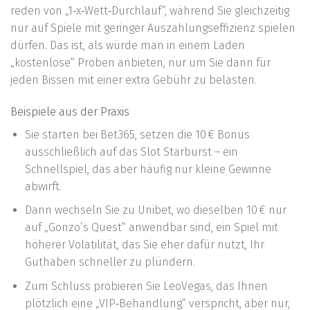
reden von „1‑x‑Wett‑Durchlauf“, während Sie gleichzeitig
nur auf Spiele mit geringer Auszahlungseffizienz spielen
dürfen. Das ist, als würde man in einem Laden
„kostenlose“ Proben anbieten, nur um Sie dann für
jeden Bissen mit einer extra Gebühr zu belasten.
Beispiele aus der Praxis
Sie starten bei Bet365, setzen die 10 € Bonus
ausschließlich auf das Slot Starburst – ein
Schnellspiel, das aber häufig nur kleine Gewinne
abwirft.
Dann wechseln Sie zu Unibet, wo dieselben 10 € nur
auf „Gonzo’s Quest“ anwendbar sind, ein Spiel mit
höherer Volatilität, das Sie eher dafür nutzt, Ihr
Guthaben schneller zu plündern.
Zum Schluss probieren Sie LeoVegas, das Ihnen
plötzlich eine „VIP‑Behandlung“ verspricht, aber nur,