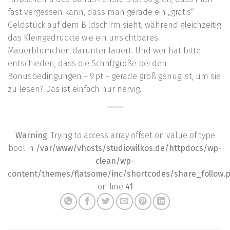
fast vergessen kann, dass man gerade ein „gratis“
Geldstück auf dem Bildschirm sieht, während gleichzeitig
das Kleingedruckte wie ein unsichtbares
Mauerblümchen darunter lauert. Und wer hat bitte
entschieden, dass die Schriftgröße bei den
Bonusbedingungen – 9 pt – gerade groß genug ist, um sie
zu lesen? Das ist einfach nur nervig.
Warning
: Trying to access array offset on value of type
bool in
/var/www/vhosts/studiowilkos.de/httpdocs/wp-
clean/wp-
content/themes/flatsome/inc/shortcodes/share_follow.
on line
41