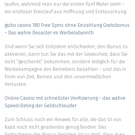
laufen, während man nur die ersten fünf Meter sieht –
ein endloser Kreislauf aus Hoffnung und Enttäuschung.
gizbo casino 180 Free Spins ohne Einzahlung Gratisbonus
– Das wahre Desaster im Werbelabyrinth
Und wenn Sie sich trotzdem entscheiden, den Bonus zu
aktivieren, dann tun Sie das mit der Gewissheit, dass Sie
nicht “geschenkt” bekommen, sondern lediglich für die
Werbekampagne des Betreibers bezahlen – und das in
Form von Zeit, Nerven und den unvermeidlichen
Verlusten.
Online Casino mit schnellster Verifizierung – das wahre
Speed‑Dating der Geldschleuder
Zum Schluss noch ein Hinweis für alle, die das UI von
Kajot noch nicht gnadenlos genug fanden: Das
Farbschema des Bonus‑Fensters ist so grell, dass man