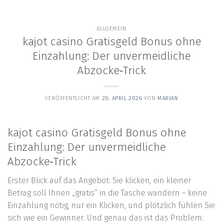
content
ALLGEMEIN
kajot casino Gratisgeld Bonus ohne
Einzahlung: Der unvermeidliche
Abzocke‑Trick
VERÖFFENTLICHT AM
20. APRIL 2026
VON
MARIAN
kajot casino Gratisgeld Bonus ohne
Einzahlung: Der unvermeidliche
Abzocke‑Trick
Erster Blick auf das Angebot: Sie klicken, ein kleiner
Betrag soll Ihnen „gratis“ in die Tasche wandern – keine
Einzahlung nötig, nur ein Klicken, und plötzlich fühlen Sie
sich wie ein Gewinner. Und genau das ist das Problem: