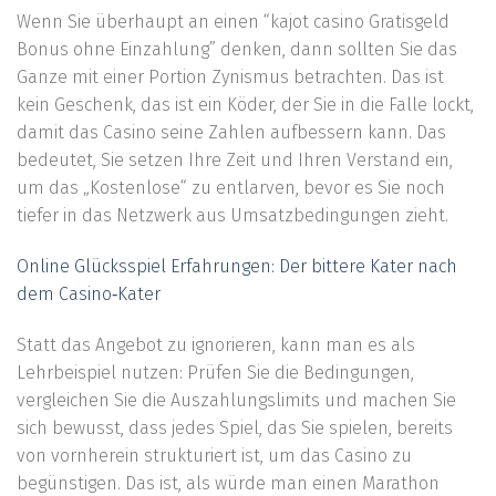
Wenn Sie überhaupt an einen “kajot casino Gratisgeld
Bonus ohne Einzahlung” denken, dann sollten Sie das
Ganze mit einer Portion Zynismus betrachten. Das ist
kein Geschenk, das ist ein Köder, der Sie in die Falle lockt,
damit das Casino seine Zahlen aufbessern kann. Das
bedeutet, Sie setzen Ihre Zeit und Ihren Verstand ein,
um das „Kostenlose“ zu entlarven, bevor es Sie noch
tiefer in das Netzwerk aus Umsatzbedingungen zieht.
Online Glücksspiel Erfahrungen: Der bittere Kater nach
dem Casino‑Kater
Statt das Angebot zu ignorieren, kann man es als
Lehrbeispiel nutzen: Prüfen Sie die Bedingungen,
vergleichen Sie die Auszahlungslimits und machen Sie
sich bewusst, dass jedes Spiel, das Sie spielen, bereits
von vornherein strukturiert ist, um das Casino zu
begünstigen. Das ist, als würde man einen Marathon