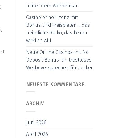
hinter dem Werbehaar
0
Casino ohne Lizenz mit
Bonus und Freispielen – das
as
heimliche Risiko, das keiner
wirklich will
ast
Neue Online Casinos mit No
Deposit Bonus: Ein trostloses
Werbeversprechen für Zocker
NEUESTE KOMMENTARE
ARCHIV
Juni 2026
April 2026