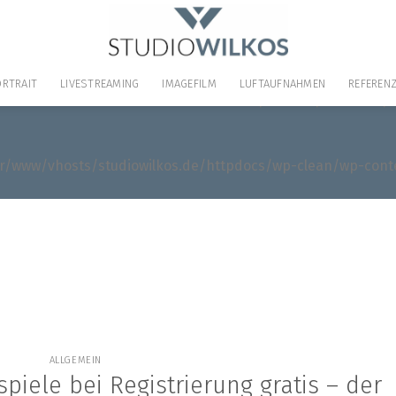
ndlinks in
/var/www/vhosts/studiowilkos.de/httpdocs/wp-cl
RTRAIT
LIVESTREAMING
IMAGEFILM
LUFTAUFNAHMEN
REFEREN
in
/var/www/vhosts/studiowilkos.de/httpdocs/wp-clean/wp-
r/www/vhosts/studiowilkos.de/httpdocs/wp-clean/wp-cont
ALLGEMEIN
spiele bei Registrierung gratis – der