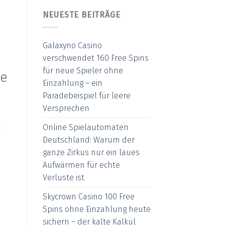
NEUESTE BEITRÄGE
Galaxyno Casino
verschwendet 160 Free Spins
für neue Spieler ohne
ue
Einzahlung – ein
Paradebeispiel für leere
Versprechen
e
Online Spielautomaten
t
Deutschland: Warum der
ganze Zirkus nur ein laues
Aufwärmen für echte
Verluste ist
Skycrown Casino 100 Free
Spins ohne Einzahlung heute
sichern – der kalte Kalkül