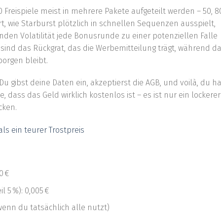
210 Freispiele meist in mehrere Pakete aufgeteilt werden – 50, 8
t, wie Starburst plötzlich in schnellen Sequenzen ausspielt,
den Volatilität jede Bonusrunde zu einer potenziellen Falle
s sind das Rückgrat, das die Werbemitteilung trägt, während d
borgen bleibt.
: Du gibst deine Daten ein, akzeptierst die AGB, und voilà, du h
, dass das Geld wirklich kostenlos ist – es ist nur ein lockerer
cken.
ls ein teurer Trostpreis
0 €
l 5 %): 0,005 €
wenn du tatsächlich alle nutzt)