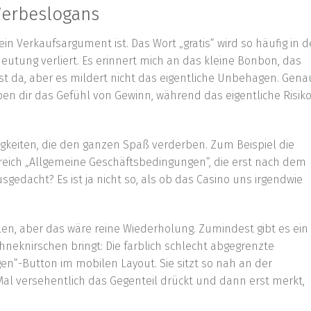
Werbeslogans
ein Verkaufsargument ist. Das Wort „gratis“ wird so häufig in d
deutung verliert. Es erinnert mich an das kleine Bonbon, das
 da, aber es mildert nicht das eigentliche Unbehagen. Gena
geben dir das Gefühl von Gewinn, während das eigentliche Risik
igkeiten, die den ganzen Spaß verderben. Zum Beispiel die
ereich „Allgemeine Geschäftsbedingungen“, die erst nach dem
usgedacht? Es ist ja nicht so, als ob das Casino uns irgendwie
len, aber das wäre reine Wiederholung. Zumindest gibt es ein
hneknirschen bringt: Die farblich schlecht abgegrenzte
gen“-Button im mobilen Layout. Sie sitzt so nah an der
Mal versehentlich das Gegenteil drückt und dann erst merkt,