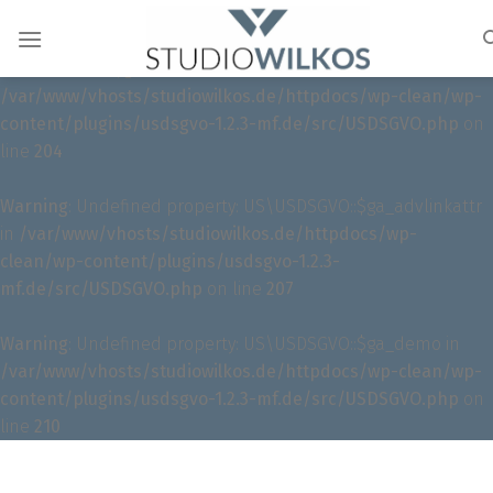
Warning
: Undefined property:
US\USDSGVO::$ga_trackoutboundlinks in
/var/www/vhosts/studiowilkos.de/httpdocs/wp-clean/wp-
content/plugins/usdsgvo-1.2.3-mf.de/src/USDSGVO.php
on
line
204
Warning
: Undefined property: US\USDSGVO::$ga_advlinkattr
in
/var/www/vhosts/studiowilkos.de/httpdocs/wp-
clean/wp-content/plugins/usdsgvo-1.2.3-
mf.de/src/USDSGVO.php
on line
207
Warning
: Undefined property: US\USDSGVO::$ga_demo in
/var/www/vhosts/studiowilkos.de/httpdocs/wp-clean/wp-
content/plugins/usdsgvo-1.2.3-mf.de/src/USDSGVO.php
on
line
210
Skip
to