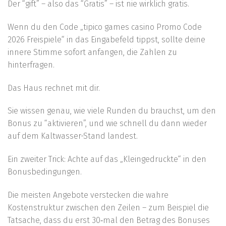
Der “gift” – also das “Gratis” – ist nie wirklich gratis.
Wenn du den Code „tipico games casino Promo Code
2026 Freispiele“ in das Eingabefeld tippst, sollte deine
innere Stimme sofort anfangen, die Zahlen zu
hinterfragen.
Das Haus rechnet mit dir.
Sie wissen genau, wie viele Runden du brauchst, um den
Bonus zu “aktivieren”, und wie schnell du dann wieder
auf dem Kaltwasser-Stand landest.
Ein zweiter Trick: Achte auf das „Kleingedruckte“ in den
Bonusbedingungen.
Die meisten Angebote verstecken die wahre
Kostenstruktur zwischen den Zeilen – zum Beispiel die
Tatsache, dass du erst 30‑mal den Betrag des Bonuses