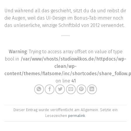
Und während all das geschieht, sitzt du da und reibst dir
die Augen, weil das UI-Design im Bonus‑Tab immer noch
das unleserliche, winzige Schriftbild von 2012 verwendet.
Warning
: Trying to access array offset on value of type
bool in
/var/www/vhosts/studiowilkos.de/httpdocs/wp-
clean/wp-
content/themes/flatsome/inc/shortcodes/share_follow.
on line
41
Dieser Eintrag wurde veröffentlicht am Allgemein. Setzte ein
Lesezeichen
permalink
.