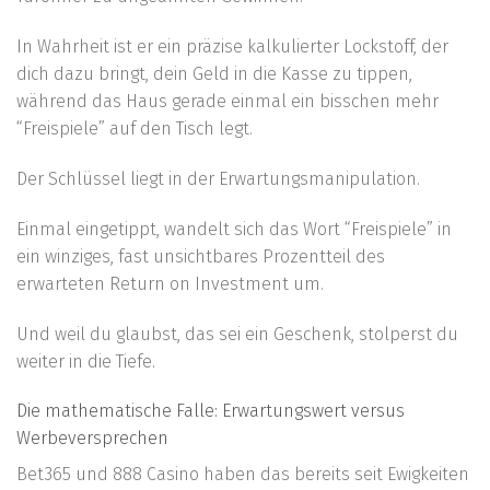
In Wahrheit ist er ein präzise kalkulierter Lockstoff, der
dich dazu bringt, dein Geld in die Kasse zu tippen,
während das Haus gerade einmal ein bisschen mehr
“Freispiele” auf den Tisch legt.
Der Schlüssel liegt in der Erwartungs­manipulation.
Einmal eingetippt, wandelt sich das Wort “Freispiele” in
ein winziges, fast unsichtbares Prozentteil des
erwarteten Return on Investment um.
Und weil du glaubst, das sei ein Geschenk, stolperst du
weiter in die Tiefe.
Die mathematische Falle: Erwartungswert versus
Werbeversprechen
Bet365 und 888 Casino haben das bereits seit Ewigkeiten