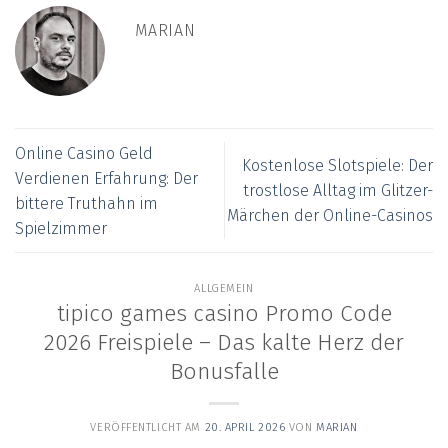
MARIAN
Online Casino Geld
Kostenlose Slotspiele: Der
Verdienen Erfahrung: Der
trostlose Alltag im Glitzer-
bittere Truthahn im
Märchen der Online-Casinos
Spielzimmer
ALLGEMEIN
tipico games casino Promo Code
2026 Freispiele – Das kalte Herz der
Bonusfalle
VERÖFFENTLICHT AM
20. APRIL 2026
VON
MARIAN