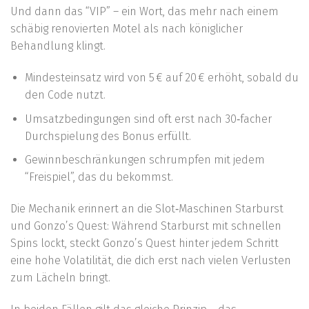
Und dann das “VIP” – ein Wort, das mehr nach einem
schäbig renovierten Motel als nach königlicher
Behandlung klingt.
Mindesteinsatz wird von 5 € auf 20 € erhöht, sobald du
den Code nutzt.
Umsatzbedingungen sind oft erst nach 30‑facher
Durchspielung des Bonus erfüllt.
Gewinnbeschränkungen schrumpfen mit jedem
“Freispiel”, das du bekommst.
Die Mechanik erinnert an die Slot‑Maschinen Starburst
und Gonzo’s Quest: Während Starburst mit schnellen
Spins lockt, steckt Gonzo’s Quest hinter jedem Schritt
eine hohe Volatilität, die dich erst nach vielen Verlusten
zum Lächeln bringt.