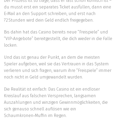
Der Prozess ist so träge, dass er fast schon komisch ist –
du musst erst ein separates Ticket ausfüllen, dann eine
E‑Mail an den Support schreiben, und erst nach
72 Stunden wird dein Geld endlich freigegeben.
Bis dahin hat das Casino bereits neue “Freispiele” und
“VIP‑Angebote” bereitgestellt, die dich wieder in die Falle
locken.
Und das ist genau der Punkt, an dem die meisten
Spieler aufgeben, weil sie das Vertrauen in das System
verlieren und sich fragen, warum ihre “Freispiele” immer
noch nicht in Geld umgewandelt wurden.
Die Realität ist einfach: Das Casino ist ein endloser
Kreislauf aus falschen Versprechen, langsamen
Auszahlungen und winzigen Gewinnmöglichkeiten, die
sich genauso schnell auflösen wie ein
Schaumkronen‑Muffin im Regen.