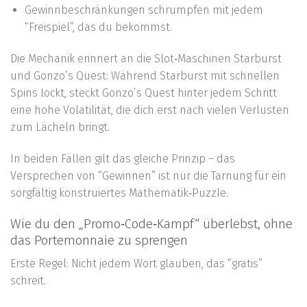
Gewinnbeschränkungen schrumpfen mit jedem
“Freispiel”, das du bekommst.
Die Mechanik erinnert an die Slot‑Maschinen Starburst
und Gonzo’s Quest: Während Starburst mit schnellen
Spins lockt, steckt Gonzo’s Quest hinter jedem Schritt
eine hohe Volatilität, die dich erst nach vielen Verlusten
zum Lächeln bringt.
In beiden Fällen gilt das gleiche Prinzip – das
Versprechen von “Gewinnen” ist nur die Tarnung für ein
sorgfältig konstruiertes Mathematik‑Puzzle.
Wie du den „Promo‑Code‑Kampf“ überlebst, ohne
das Portemonnaie zu sprengen
Erste Regel: Nicht jedem Wort glauben, das “gratis”
schreit.