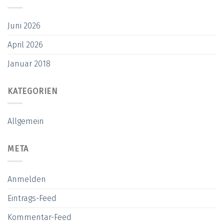
Juni 2026
April 2026
Januar 2018
KATEGORIEN
Allgemein
META
Anmelden
Eintrags-Feed
Kommentar-Feed