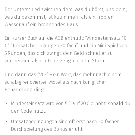
Der Unterschied zwischen dem, was du hörst, und dem,
was du bekommst, ist kaum mehr als ein Tropfen
Wasser auf ein brennendes Haus.
Ein kurzer Blick auf die AGB enthüllt: “Mindesteinsatz 10
€”, “Umsatzbedingungen 30‑fach” und ein Mini‑Spiel von
5 Runden, das dich zwingt, dein Geld schneller zu
verbrennen als ein Feuerzeug in einem Sturm.
Und dann das “VIP” – ein Wort, das mehr nach einem
schäbig renovierten Motel als nach königlicher
Behandlung klingt.
Mindesteinsatz wird von 5 € auf 20 € erhöht, sobald du
den Code nutzt.
Umsatzbedingungen sind oft erst nach 30‑facher
Durchspielung des Bonus erfüllt.