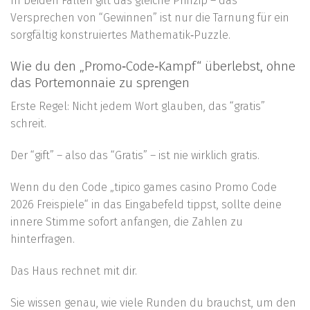
In beiden Fällen gilt das gleiche Prinzip – das
Versprechen von “Gewinnen” ist nur die Tarnung für ein
sorgfältig konstruiertes Mathematik‑Puzzle.
Wie du den „Promo‑Code‑Kampf“ überlebst, ohne
das Portemonnaie zu sprengen
Erste Regel: Nicht jedem Wort glauben, das “gratis”
schreit.
Der “gift” – also das “Gratis” – ist nie wirklich gratis.
Wenn du den Code „tipico games casino Promo Code
2026 Freispiele“ in das Eingabefeld tippst, sollte deine
innere Stimme sofort anfangen, die Zahlen zu
hinterfragen.
Das Haus rechnet mit dir.
Sie wissen genau, wie viele Runden du brauchst, um den