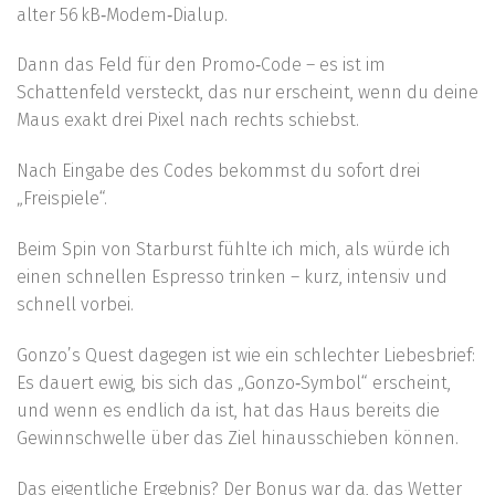
alter 56 kB‑Modem‑Dialup.
Dann das Feld für den Promo‑Code – es ist im
Schattenfeld versteckt, das nur erscheint, wenn du deine
Maus exakt drei Pixel nach rechts schiebst.
Nach Eingabe des Codes bekommst du sofort drei
„Freispiele“.
Beim Spin von Starburst fühlte ich mich, als würde ich
einen schnellen Espresso trinken – kurz, intensiv und
schnell vorbei.
Gonzo’s Quest dagegen ist wie ein schlechter Liebesbrief:
Es dauert ewig, bis sich das „Gonzo‑Symbol“ erscheint,
und wenn es endlich da ist, hat das Haus bereits die
Gewinnschwelle über das Ziel hinausschieben können.
Das eigentliche Ergebnis? Der Bonus war da, das Wetter