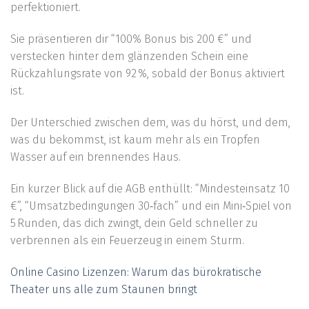
perfektioniert.
Sie präsentieren dir “100% Bonus bis 200 €” und
verstecken hinter dem glänzenden Schein eine
Rückzahlungsrate von 92 %, sobald der Bonus aktiviert
ist.
Der Unterschied zwischen dem, was du hörst, und dem,
was du bekommst, ist kaum mehr als ein Tropfen
Wasser auf ein brennendes Haus.
Ein kurzer Blick auf die AGB enthüllt: “Mindesteinsatz 10
€”, “Umsatzbedingungen 30‑fach” und ein Mini‑Spiel von
5 Runden, das dich zwingt, dein Geld schneller zu
verbrennen als ein Feuerzeug in einem Sturm.
Online Casino Lizenzen: Warum das bürokratische
Theater uns alle zum Staunen bringt