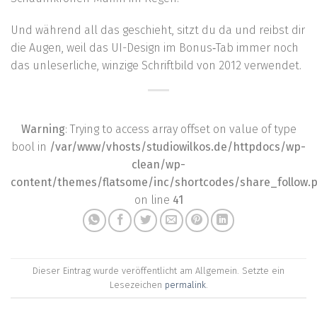
Und während all das geschieht, sitzt du da und reibst dir
die Augen, weil das UI-Design im Bonus‑Tab immer noch
das unleserliche, winzige Schriftbild von 2012 verwendet.
Warning
: Trying to access array offset on value of type
bool in
/var/www/vhosts/studiowilkos.de/httpdocs/wp-
clean/wp-
content/themes/flatsome/inc/shortcodes/share_follow.
on line
41
Dieser Eintrag wurde veröffentlicht am Allgemein. Setzte ein
Lesezeichen
permalink
.