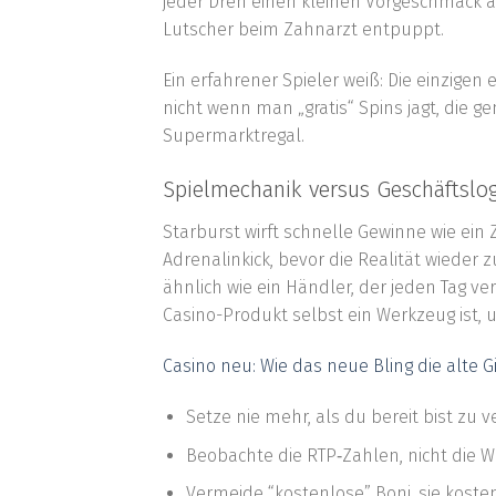
jeder Dreh einen kleinen Vorgeschmack au
Lutscher beim Zahnarzt entpuppt.
Ein erfahrener Spieler weiß: Die einzig
nicht wenn man „gratis“ Spins jagt, die 
Supermarktregal.
Spielmechanik versus Geschäftslo
Starburst wirft schnelle Gewinne wie ein 
Adrenalinkick, bevor die Realität wieder 
ähnlich wie ein Händler, der jeden Tag ver
Casino-Produkt selbst ein Werkzeug ist,
Casino neu: Wie das neue Bling die alte G
Setze nie mehr, als du bereit bist zu ve
Beobachte die RTP‑Zahlen, nicht die 
Vermeide “kostenlose” Boni, sie koste