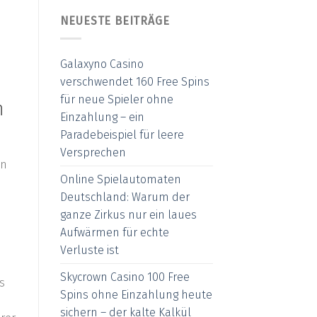
NEUESTE BEITRÄGE
Galaxyno Casino
verschwendet 160 Free Spins
für neue Spieler ohne
n
Einzahlung – ein
Paradebeispiel für leere
Versprechen
en
Online Spielautomaten
Deutschland: Warum der
n
ganze Zirkus nur ein laues
Aufwärmen für echte
Verluste ist
Skycrown Casino 100 Free
s
Spins ohne Einzahlung heute
sichern – der kalte Kalkül