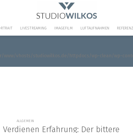
ndlinks in
/var/www/vhosts/studiowilkos.de/httpdocs/wp-cl
RTRAIT
LIVESTREAMING
IMAGEFILM
LUFTAUFNAHMEN
REFEREN
in
/var/www/vhosts/studiowilkos.de/httpdocs/wp-clean/wp-
r/www/vhosts/studiowilkos.de/httpdocs/wp-clean/wp-cont
ALLGEMEIN
 Verdienen Erfahrung: Der bittere