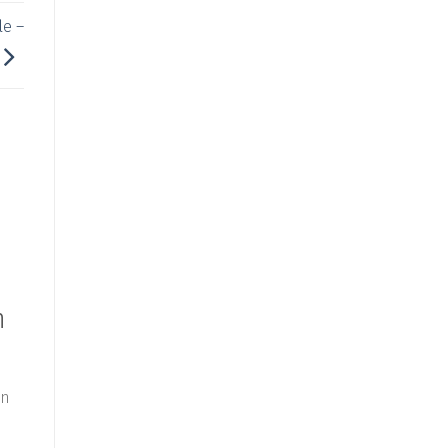
le –
n
en
n