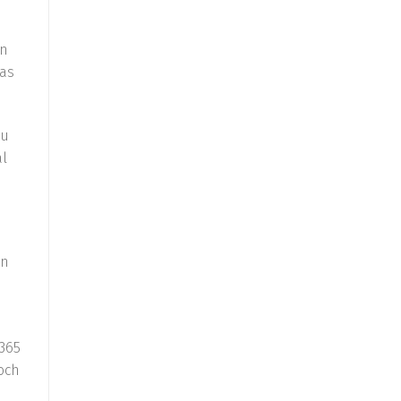
en
das
zu
al
en
t365
noch