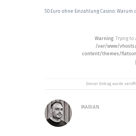
50 Euro ohne Einzahlung Casino: Warum d
Warning
: Trying t
/var/www/vhosts/
content/themes/flatso
Dieser Eintrag wurde veröff
MARIAN