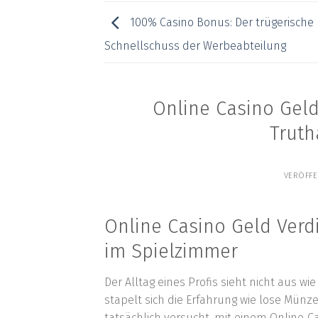
100% Casino Bonus: Der trügerische
Schnellschuss der Werbeabteilung
Online Casino Geld
Truth
VERÖFFE
Online Casino Geld Verd
im Spielzimmer
Der Alltag eines Profis sieht nicht aus 
stapelt sich die Erfahrung wie lose Münze
tatsächlich versucht, mit einem Online‑C