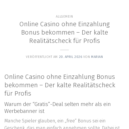
content
ALLGEMEIN
Online Casino ohne Einzahlung
Bonus bekommen – Der kalte
Realitätscheck für Profis
VERÖFFENTLICHT AM
20. APRIL 2026
VON
MARIAN
Online Casino ohne Einzahlung Bonus
bekommen – Der kalte Realitätscheck
für Profis
Warum der “Gratis”-Deal selten mehr als ein
Werbebanner ist
Manche Spieler glauben, ein „free“ Bonus sei ein
Geschenk, das man einfach annehmen sollte. Dabei ist