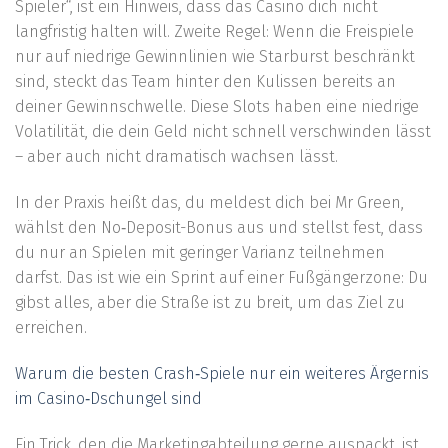
Spieler“, ist ein Hinweis, dass das Casino dich nicht
langfristig halten will. Zweite Regel: Wenn die Freispiele
nur auf niedrige Gewinnlinien wie Starburst beschränkt
sind, steckt das Team hinter den Kulissen bereits an
deiner Gewinnschwelle. Diese Slots haben eine niedrige
Volatilität, die dein Geld nicht schnell verschwinden lässt
– aber auch nicht dramatisch wachsen lässt.
In der Praxis heißt das, du meldest dich bei Mr Green,
wählst den No‑Deposit-Bonus aus und stellst fest, dass
du nur an Spielen mit geringer Varianz teilnehmen
darfst. Das ist wie ein Sprint auf einer Fußgängerzone: Du
gibst alles, aber die Straße ist zu breit, um das Ziel zu
erreichen.
Warum die besten Crash‑Spiele nur ein weiteres Ärgernis
im Casino‑Dschungel sind
Ein Trick, den die Marketingabteilung gerne auspackt, ist