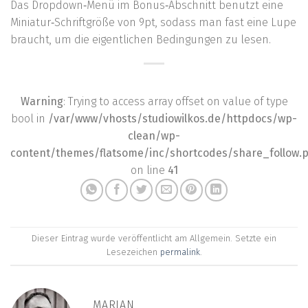
Das Dropdown‑Menü im Bonus‑Abschnitt benutzt eine
Miniatur‑Schriftgröße von 9pt, sodass man fast eine Lupe
braucht, um die eigentlichen Bedingungen zu lesen.
Warning
: Trying to access array offset on value of type
bool in
/var/www/vhosts/studiowilkos.de/httpdocs/wp-
clean/wp-
content/themes/flatsome/inc/shortcodes/share_follow.
on line
41
Dieser Eintrag wurde veröffentlicht am Allgemein. Setzte ein
Lesezeichen
permalink
.
MARIAN