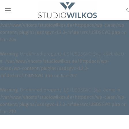
Warning
: Undefined property:
US\USDSGVO::$ga_trackoutboundlinks in
/var/www/vhosts/studiowilkos.de/httpdocs/wp-clean/wp-
content/plugins/usdsgvo-1.2.3-mf.de/src/USDSGVO.php
on
line
204
Warning
: Undefined property: US\USDSGVO::$ga_advlinkattr
in
/var/www/vhosts/studiowilkos.de/httpdocs/wp-
clean/wp-content/plugins/usdsgvo-1.2.3-
mf.de/src/USDSGVO.php
on line
207
Warning
: Undefined property: US\USDSGVO::$ga_demo in
/var/www/vhosts/studiowilkos.de/httpdocs/wp-clean/wp-
content/plugins/usdsgvo-1.2.3-mf.de/src/USDSGVO.php
on
line
210
Skip
to