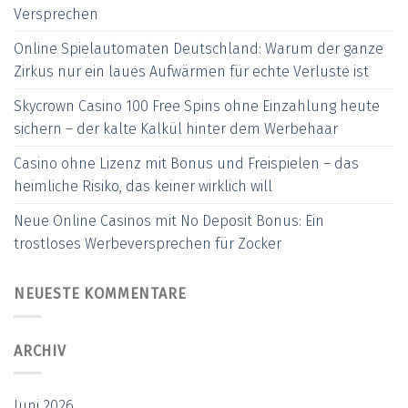
Versprechen
Online Spielautomaten Deutschland: Warum der ganze
Zirkus nur ein laues Aufwärmen für echte Verluste ist
Skycrown Casino 100 Free Spins ohne Einzahlung heute
sichern – der kalte Kalkül hinter dem Werbehaar
Casino ohne Lizenz mit Bonus und Freispielen – das
heimliche Risiko, das keiner wirklich will
Neue Online Casinos mit No Deposit Bonus: Ein
trostloses Werbeversprechen für Zocker
NEUESTE KOMMENTARE
ARCHIV
Juni 2026