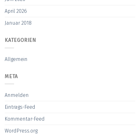
April 2026
Januar 2018
KATEGORIEN
Allgemein
META
Anmelden
Eintrags-Feed
Kommentar-Feed
WordPress.org