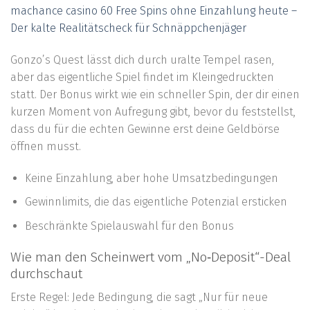
machance casino 60 Free Spins ohne Einzahlung heute –
Der kalte Realitätscheck für Schnäppchenjäger
Gonzo’s Quest lässt dich durch uralte Tempel rasen,
aber das eigentliche Spiel findet im Kleingedruckten
statt. Der Bonus wirkt wie ein schneller Spin, der dir einen
kurzen Moment von Aufregung gibt, bevor du feststellst,
dass du für die echten Gewinne erst deine Geldbörse
öffnen musst.
Keine Einzahlung, aber hohe Umsatzbedingungen
Gewinnlimits, die das eigentliche Potenzial ersticken
Beschränkte Spielauswahl für den Bonus
Wie man den Scheinwert vom „No‑Deposit“-Deal
durchschaut
Erste Regel: Jede Bedingung, die sagt „Nur für neue