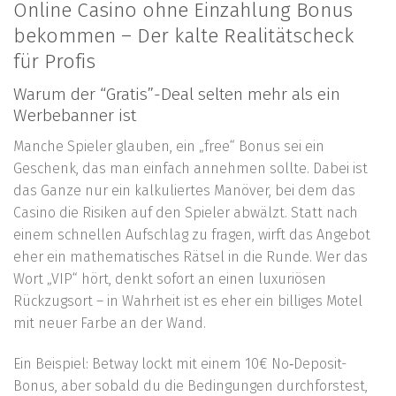
Online Casino ohne Einzahlung Bonus
bekommen – Der kalte Realitätscheck
für Profis
Warum der “Gratis”-Deal selten mehr als ein
Werbebanner ist
Manche Spieler glauben, ein „free“ Bonus sei ein
Geschenk, das man einfach annehmen sollte. Dabei ist
das Ganze nur ein kalkuliertes Manöver, bei dem das
Casino die Risiken auf den Spieler abwälzt. Statt nach
einem schnellen Aufschlag zu fragen, wirft das Angebot
eher ein mathematisches Rätsel in die Runde. Wer das
Wort „VIP“ hört, denkt sofort an einen luxuriösen
Rückzugsort – in Wahrheit ist es eher ein billiges Motel
mit neuer Farbe an der Wand.
Ein Beispiel: Betway lockt mit einem 10€ No‑Deposit-
Bonus, aber sobald du die Bedingungen durchforstest,