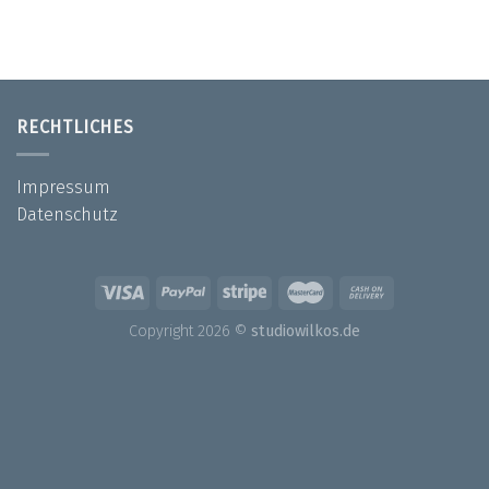
RECHTLICHES
Impressum
Datenschutz
Copyright 2026 ©
studiowilkos.de