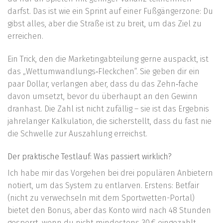
darfst. Das ist wie ein Sprint auf einer Fußgängerzone: Du
gibst alles, aber die Straße ist zu breit, um das Ziel zu
erreichen.
Ein Trick, den die Marketingabteilung gerne auspackt, ist
das „Wett­umwandlungs‑Fleckchen“. Sie geben dir ein
paar Dollar, verlangen aber, dass du das Zehn‑fache
davon umsetzt, bevor du überhaupt an den Gewinn
dranhast. Die Zahl ist nicht zufällig – sie ist das Ergebnis
jahrelanger Kalkulation, die sicherstellt, dass du fast nie
die Schwelle zur Auszahlung erreichst.
Der praktische Testlauf: Was passiert wirklich?
Ich habe mir das Vorgehen bei drei populären Anbietern
notiert, um das System zu entlarven. Erstens: Betfair
(nicht zu verwechseln mit dem Sportwetten-Portal)
bietet den Bonus, aber das Konto wird nach 48 Stunden
gesperrt, wenn du nicht mindestens 30 € eingezahlt