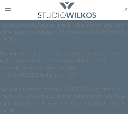
Warning
: Undefined property:
US\USDSGVO::$ga_trackoutboundlinks in
/var/www/vhosts/studiowilkos.de/httpdocs/wp-clean/wp-
content/plugins/usdsgvo-1.2.3-mf.de/src/USDSGVO.php
on
line
204
Warning
: Undefined property: US\USDSGVO::$ga_advlinkattr
in
/var/www/vhosts/studiowilkos.de/httpdocs/wp-
clean/wp-content/plugins/usdsgvo-1.2.3-
mf.de/src/USDSGVO.php
on line
207
Warning
: Undefined property: US\USDSGVO::$ga_demo in
/var/www/vhosts/studiowilkos.de/httpdocs/wp-clean/wp-
content/plugins/usdsgvo-1.2.3-mf.de/src/USDSGVO.php
on
line
210
Skip
to