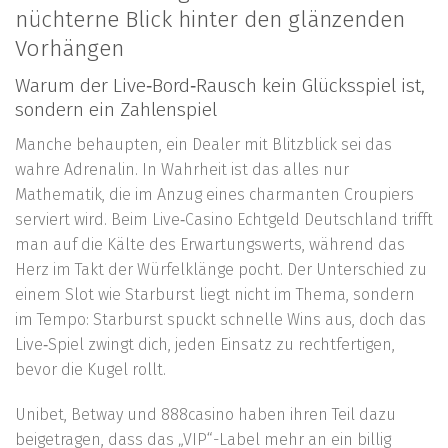
nüchterne Blick hinter den glänzenden
Vorhängen
Warum der Live‑Bord‑Rausch kein Glücksspiel ist,
sondern ein Zahlenspiel
Manche behaupten, ein Dealer mit Blitzblick sei das
wahre Adrenalin. In Wahrheit ist das alles nur
Mathematik, die im Anzug eines charmanten Croupiers
serviert wird. Beim Live‑Casino Echtgeld Deutschland trifft
man auf die Kälte des Erwartungswerts, während das
Herz im Takt der Würfelklänge pocht. Der Unterschied zu
einem Slot wie Starburst liegt nicht im Thema, sondern
im Tempo: Starburst spuckt schnelle Wins aus, doch das
Live‑Spiel zwingt dich, jeden Einsatz zu rechtfertigen,
bevor die Kugel rollt.
Unibet, Betway und 888casino haben ihren Teil dazu
beigetragen, dass das „VIP“-Label mehr an ein billig