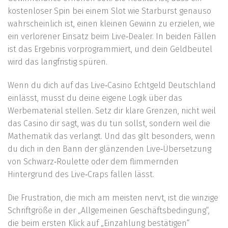
kostenloser Spin bei einem Slot wie Starburst genauso
wahrscheinlich ist, einen kleinen Gewinn zu erzielen, wie
ein verlorener Einsatz beim Live‑Dealer. In beiden Fällen
ist das Ergebnis vorprogrammiert, und dein Geldbeutel
wird das langfristig spüren.
Wenn du dich auf das Live‑Casino Echtgeld Deutschland
einlässt, musst du deine eigene Logik über das
Werbematerial stellen. Setz dir klare Grenzen, nicht weil
das Casino dir sagt, was du tun sollst, sondern weil die
Mathematik das verlangt. Und das gilt besonders, wenn
du dich in den Bann der glänzenden Live‑Übersetzung
von Schwarz‑Roulette oder dem flimmernden
Hintergrund des Live‑Craps fallen lässt.
Die Frustration, die mich am meisten nervt, ist die winzige
Schriftgröße in der „Allgemeinen Geschäftsbedingung“,
die beim ersten Klick auf „Einzahlung bestätigen“