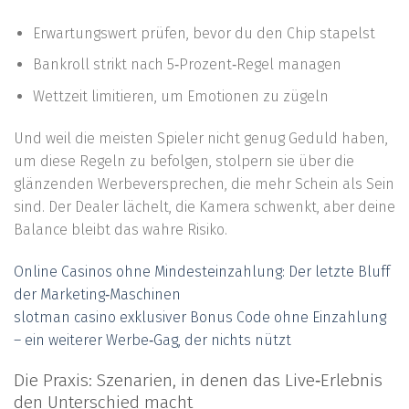
Erwartungswert prüfen, bevor du den Chip stapelst
Bankroll strikt nach 5‑Prozent‑Regel managen
Wettzeit limitieren, um Emotionen zu zügeln
Und weil die meisten Spieler nicht genug Geduld haben,
um diese Regeln zu befolgen, stolpern sie über die
glänzenden Werbeversprechen, die mehr Schein als Sein
sind. Der Dealer lächelt, die Kamera schwenkt, aber deine
Balance bleibt das wahre Risiko.
Online Casinos ohne Mindesteinzahlung: Der letzte Bluff
der Marketing‑Maschinen
slotman casino exklusiver Bonus Code ohne Einzahlung
– ein weiterer Werbe‑Gag, der nichts nützt
Die Praxis: Szenarien, in denen das Live‑Erlebnis
den Unterschied macht