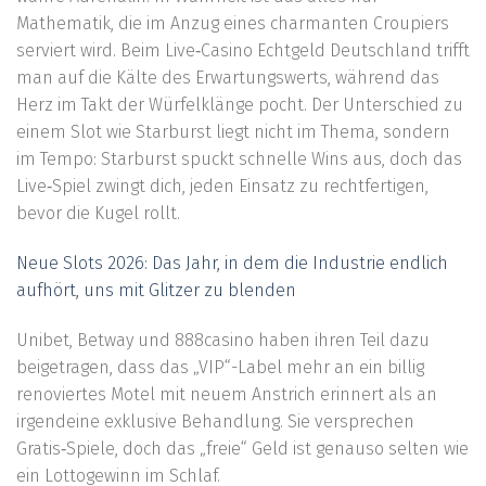
Mathematik, die im Anzug eines charmanten Croupiers
serviert wird. Beim Live‑Casino Echtgeld Deutschland trifft
man auf die Kälte des Erwartungswerts, während das
Herz im Takt der Würfelklänge pocht. Der Unterschied zu
einem Slot wie Starburst liegt nicht im Thema, sondern
im Tempo: Starburst spuckt schnelle Wins aus, doch das
Live‑Spiel zwingt dich, jeden Einsatz zu rechtfertigen,
bevor die Kugel rollt.
Neue Slots 2026: Das Jahr, in dem die Industrie endlich
aufhört, uns mit Glitzer zu blenden
Unibet, Betway und 888casino haben ihren Teil dazu
beigetragen, dass das „VIP“-Label mehr an ein billig
renoviertes Motel mit neuem Anstrich erinnert als an
irgendeine exklusive Behandlung. Sie versprechen
Gratis‑Spiele, doch das „freie“ Geld ist genauso selten wie
ein Lottogewinn im Schlaf.