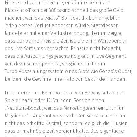
Ein Freund von mir dachte, er könnte bei einem
Black‑Jack‑Tisch bei 888casino schnell das große Geld
machen, weil das „gratis“ Bonusguthaben angeblich
jeden ersten Verlust abdecken würde. Stattdessen
landete er mit einer Verlustrechnung, die ihm zeigte,
dass der wahre Preis die Zeit ist, die er im Wartebereich
des Live‑Streams verbrachte. Er hatte nicht bedacht,
dass die Auszahlungsgeschwindigkeit im Live‑Segment
geradezu schleppend ist, verglichen mit dem
Turbo‑Auszahlungssystem eines Slots wie Gonzo’s Quest,
bei dem die Gewinne innerhalb von Sekunden landen.
Ein anderer Fall: Beim Roulette von Betway setzte ein
Spieler nach jeder 12‑Stunden‑Session einen
„Neustart‑Boost“, weil das Marketingteam ein „nur für
Mitglieder“ – Angebot versprach. Der Boost brachte ihm
nicht das erhoffte Kapital, sondern lediglich die Illusion,
dass er mehr Spielzeit verdient hatte. Das eigentliche