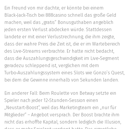
Ein Freund von mir dachte, er könnte bei einem
Black‑Jack‑Tisch bei 888casino schnell das große Geld
machen, weil das „gratis“ Bonusguthaben angeblich
jeden ersten Verlust abdecken würde. Stattdessen
landete er mit einer Verlustrechnung, die ihm zeigte,
dass der wahre Preis die Zeit ist, die er im Wartebereich
des Live‑Streams verbrachte. Er hatte nicht bedacht,
dass die Auszahlungsgeschwindigkeit im Live‑Segment
geradezu schleppend ist, verglichen mit dem
Turbo‑Auszahlungssystem eines Slots wie Gonzo’s Quest,
bei dem die Gewinne innerhalb von Sekunden landen.
Ein anderer Fall: Beim Roulette von Betway setzte ein
Spieler nach jeder 12‑Stunden‑Session einen
„Neustart‑Boost“, weil das Marketingteam ein „nur für
Mitglieder“ – Angebot versprach. Der Boost brachte ihm
nicht das erhoffte Kapital, sondern lediglich die Illusion,