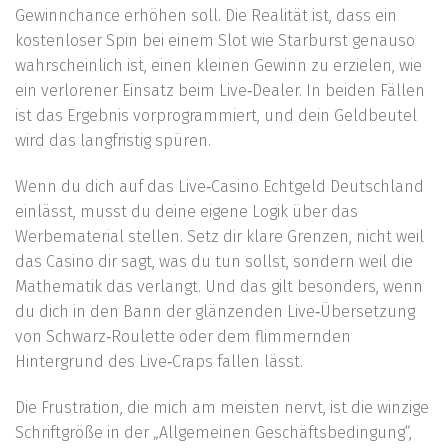
Gewinnchance erhöhen soll. Die Realität ist, dass ein
kostenloser Spin bei einem Slot wie Starburst genauso
wahrscheinlich ist, einen kleinen Gewinn zu erzielen, wie
ein verlorener Einsatz beim Live‑Dealer. In beiden Fällen
ist das Ergebnis vorprogrammiert, und dein Geldbeutel
wird das langfristig spüren.
Wenn du dich auf das Live‑Casino Echtgeld Deutschland
einlässt, musst du deine eigene Logik über das
Werbematerial stellen. Setz dir klare Grenzen, nicht weil
das Casino dir sagt, was du tun sollst, sondern weil die
Mathematik das verlangt. Und das gilt besonders, wenn
du dich in den Bann der glänzenden Live‑Übersetzung
von Schwarz‑Roulette oder dem flimmernden
Hintergrund des Live‑Craps fallen lässt.
Die Frustration, die mich am meisten nervt, ist die winzige
Schriftgröße in der „Allgemeinen Geschäftsbedingung“,