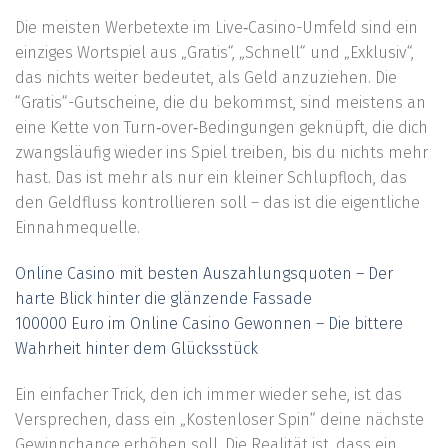
Die meisten Werbetexte im Live‑Casino-Umfeld sind ein
einziges Wortspiel aus „Gratis“, „Schnell“ und „Exklusiv“,
das nichts weiter bedeutet, als Geld anzuziehen. Die
“Gratis“-Gutscheine, die du bekommst, sind meistens an
eine Kette von Turn‑over‑Bedingungen geknüpft, die dich
zwangsläufig wieder ins Spiel treiben, bis du nichts mehr
hast. Das ist mehr als nur ein kleiner Schlupfloch, das
den Geldfluss kontrollieren soll – das ist die eigentliche
Einnahmequelle.
Online Casino mit besten Auszahlungsquoten – Der
harte Blick hinter die glänzende Fassade
100000 Euro im Online Casino Gewonnen – Die bittere
Wahrheit hinter dem Glücksstück
Ein einfacher Trick, den ich immer wieder sehe, ist das
Versprechen, dass ein „Kostenloser Spin“ deine nächste
Gewinnchance erhöhen soll. Die Realität ist, dass ein