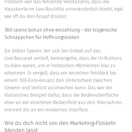
Problem war das fehlende Verständnis, dass die
Hauskante im Live‑Roulette unveränderlich bleibt, egal
wie oft du den Knopf drückst.
360 casino bonus ohne einzahlung – der trügerische
Schnäppchen für Hoffnungskröten
Ein dritter Spieler, der sich bei Unibet auf das
Live‑Baccarat verließ, bemängelte, dass die UI‑Buttons
zu klein waren, um in hektischen Momenten klar zu
erkennen. Er vergaß, dass ein einzelner Fehlklick bei
einem 100‑Euro‑Einsatz den Unterschied zwischen
Gewinn und Verlust ausmachen kann. Das war ein
klassisches Beispiel dafür, dass die Bedienoberfläche
eher an ein veraltetes Bedienfeld aus den 90er‑Jahren
erinnert als an ein modernes Interface.
Wie du dich nicht von den Marketing‑Floskeln
blenden lässt