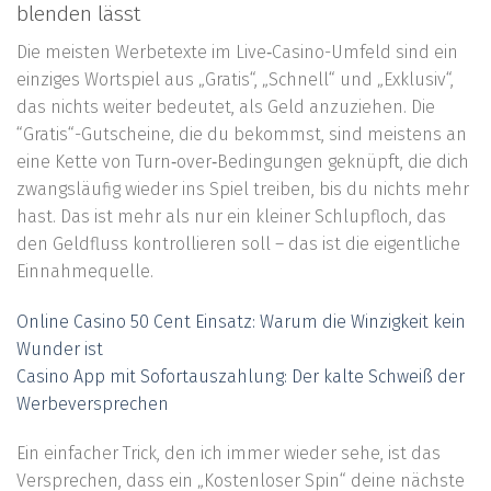
blenden lässt
Die meisten Werbetexte im Live‑Casino-Umfeld sind ein
einziges Wortspiel aus „Gratis“, „Schnell“ und „Exklusiv“,
das nichts weiter bedeutet, als Geld anzuziehen. Die
“Gratis“-Gutscheine, die du bekommst, sind meistens an
eine Kette von Turn‑over‑Bedingungen geknüpft, die dich
zwangsläufig wieder ins Spiel treiben, bis du nichts mehr
hast. Das ist mehr als nur ein kleiner Schlupfloch, das
den Geldfluss kontrollieren soll – das ist die eigentliche
Einnahmequelle.
Online Casino 50 Cent Einsatz: Warum die Winzigkeit kein
Wunder ist
Casino App mit Sofortauszahlung: Der kalte Schweiß der
Werbeversprechen
Ein einfacher Trick, den ich immer wieder sehe, ist das
Versprechen, dass ein „Kostenloser Spin“ deine nächste