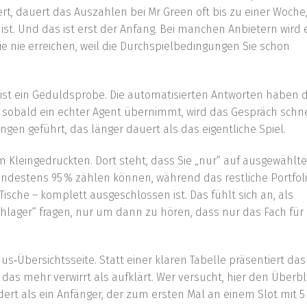
rt, dauert das Auszahlen bei Mr Green oft bis zu einer Woche
ist. Und das ist erst der Anfang. Bei manchen Anbietern wird 
e nie erreichen, weil die Durchspielbedingungen Sie schon
st ein Geduldsprobe. Die automatisierten Antworten haben d
h sobald ein echter Agent übernimmt, wird das Gespräch schne
gen geführt, das länger dauert als das eigentliche Spiel.
 im Kleingedruckten. Dort steht, dass Sie „nur“ auf ausgewählte
indestens 95 % zählen können, während das restliche Portfoli
Tische – komplett ausgeschlossen ist. Das fühlt sich an, als
lager“ fragen, nur um dann zu hören, dass nur das Fach für
s‑Übersichtsseite. Statt einer klaren Tabelle präsentiert das
das mehr verwirrt als aufklärt. Wer versucht, hier den Überbl
dert als ein Anfänger, der zum ersten Mal an einem Slot mit 5