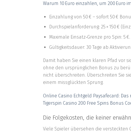
Warum 10 Euro einzahlen, um 200 Euro im C
Einzahlung von 50 € – sofort 50 € Bonu
Durchspielanforderung: 25 × 150 € (Einz
Maximale Einsatz‑Grenze pro Spin: 5 €.
Gültigkeitsdauer: 30 Tage ab Aktivierun
Damit haben Sie einen klaren Pfad vor sic
ohne den ursprünglichen Bonus zu berühr
nicht überschreiten. Überschreiten Sie si
einem missglückten Sprung.
Online Casino Echtgeld Paysafecard: Das
Tigerspin Casino 200 Free Spins Bonus Co
Die Folgekosten, die keiner erwähn
Viele Spieler übersehen die versteckte