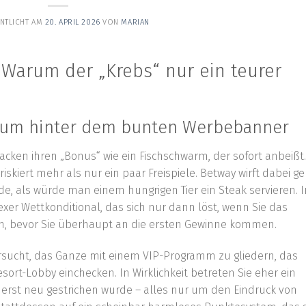
NTLICHT AM
20. APRIL 2026
VON
MARIAN
 Warum der „Krebs“ nur ein teurer
aum hinter dem bunten Werbebanner
packen ihren „Bonus“ wie ein Fischschwarm, der sofort anbeißt.
iskiert mehr als nur ein paar Freispiele. Betway wirft dabei ge
e, als würde man einem hungrigen Tier ein Steak servieren. I
exer Wettkonditional, das sich nur dann löst, wenn Sie das
, bevor Sie überhaupt an die ersten Gewinne kommen.
ersucht, das Ganze mit einem VIP-Programm zu gliedern, das
esort-Lobby einchecken. In Wirklichkeit betreten Sie eher ein
rst neu gestrichen wurde – alles nur um den Eindruck von