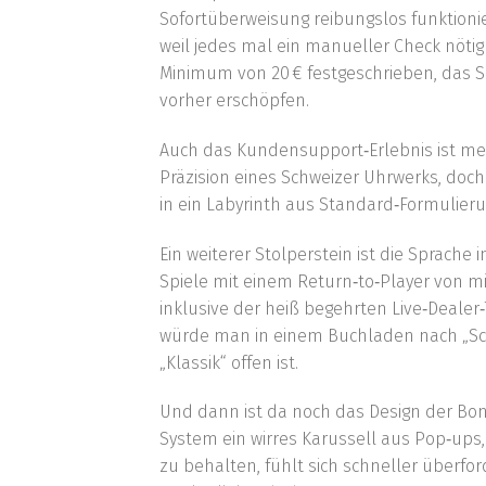
Sofortüberweisung reibungslos funktionie
weil jedes mal ein manueller Check nötig 
Minimum von 20 € festgeschrieben, das Si
vorher erschöpfen.
Auch das Kundensupport‑Erlebnis ist mei
Präzision eines Schweizer Uhrwerks, doc
in ein Labyrinth aus Standard‑Formulierun
Ein weiterer Stolperstein ist die Sprache
Spiele mit einem Return‑to‑Player von m
inklusive der heiß begehrten Live‑Dealer‑
würde man in einem Buchladen nach „Sch
„Klassik“ offen ist.
Und dann ist da noch das Design der Bonu
System ein wirres Karussell aus Pop‑ups, 
zu behalten, fühlt sich schneller überfor