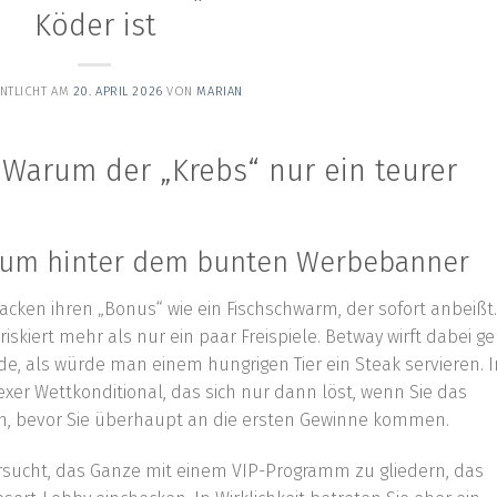
Köder ist
NTLICHT AM
20. APRIL 2026
VON
MARIAN
 Warum der „Krebs“ nur ein teurer
aum hinter dem bunten Werbebanner
packen ihren „Bonus“ wie ein Fischschwarm, der sofort anbeißt.
iskiert mehr als nur ein paar Freispiele. Betway wirft dabei ge
e, als würde man einem hungrigen Tier ein Steak servieren. I
exer Wettkonditional, das sich nur dann löst, wenn Sie das
, bevor Sie überhaupt an die ersten Gewinne kommen.
ersucht, das Ganze mit einem VIP-Programm zu gliedern, das