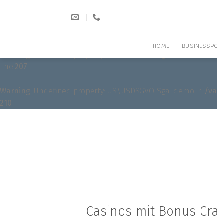
Warning
: Undefined property: US\USDSGVO::$ga_trackoutbou
mf.de/src/USDSGVO.php
on line
204
HOME
BUSINESSPO
Warning
: Undefined property: US\USDSGVO::$ga_advlinkattr 
line
207
Warning
: Undefined property: US\USDSGVO::$ga_demo in
/va
210
Skip
to
content
Casinos mit Bonus Cra