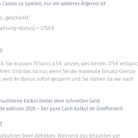
asino zu spielen, nur ein weiteres Ärgernis ist
s „geschenkt“.
ahlung + Bonus) = 3.750 €.
g.
h: Sie müssen 75 Spins à 5 € setzen, was bereits 375 € entspric
en. Und das ist nur, wenn Sie die maximale Einsatz‑Grenze
e, wird Ihr Bonus sofort gesperrt und Sie stehen da wie nach
 nüchterne Kalkül hinter dem schnellen Geld
de exklusiv 2026 – Der pure Cash‑Kalkül im Greifbereich
t
n Gebühren beim Abheben. Während das Einzahlen per