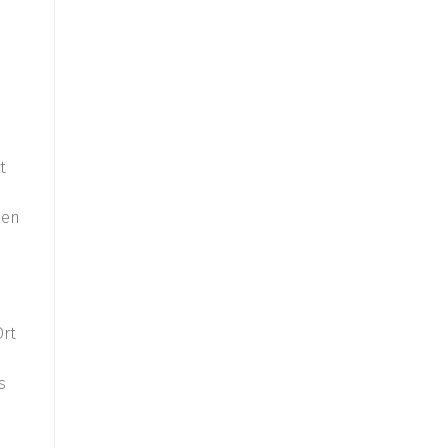
t
nen
Ort
s