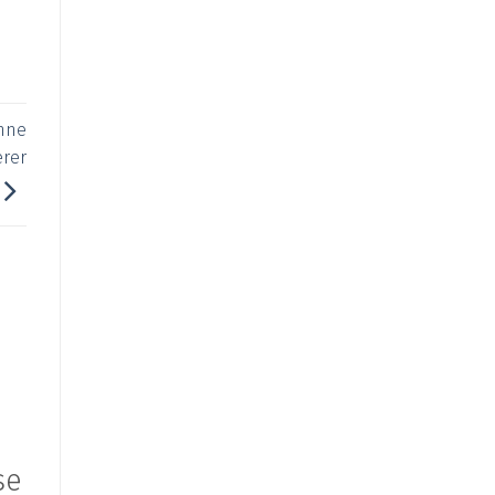
ohne
erer
se