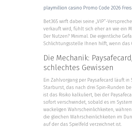
playmillion casino Promo Code 2026 Freis
Bet365 wirft dabei seine „VIP“-Verspreche
verkauft wird, fühlt sich eher an wie ein 
Der Nutzen? Minimal. Die eigentliche Gefah
Schlichtungsstelle Ihnen hilft, wenn das 
Die Mechanik: Paysafecard
schlechtes Gewissen
Ein Zahlvorgang per Paysafecard läuft i
Starburst, das nach drei Spin‑Runden ber
ist das Risiko kalkuliert, bei der Paysafe
sofort verschwindet, sobald es im System
wackeligen Wahrscheinlichkeiten, währen
die gleichen Wahrscheinlichkeiten im Dun
auf der das Spielfeld verzeichnet ist.