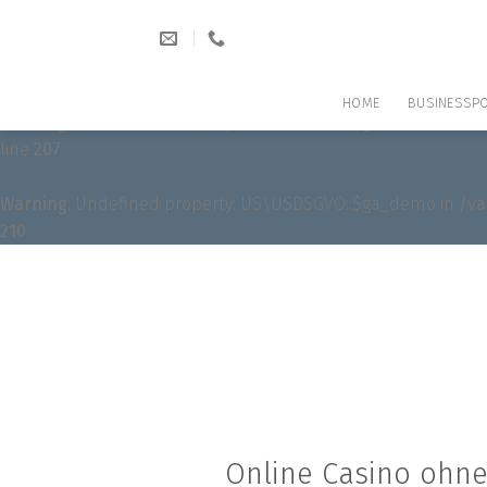
Warning
: Undefined property: US\USDSGVO::$ga_trackoutbou
mf.de/src/USDSGVO.php
on line
204
HOME
BUSINESSPO
Warning
: Undefined property: US\USDSGVO::$ga_advlinkattr 
line
207
Warning
: Undefined property: US\USDSGVO::$ga_demo in
/va
210
Skip
to
content
Online Casino ohne