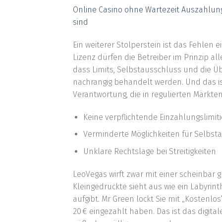
Online Casino ohne Wartezeit Auszahlun
sind
Ein weiterer Stolperstein ist das Fehlen
Lizenz dürfen die Betreiber im Prinzip al
dass Limits, Selbstausschluss und die 
nachrangig behandelt werden. Und das is
Verantwortung, die in regulierten Märkten 
Keine verpflichtende Einzahlungslimit
Verminderte Möglichkeiten für Selbst
Unklare Rechtslage bei Streitigkeiten
LeoVegas wirft zwar mit einer scheinbar
Kleingedruckte sieht aus wie ein Labyrint
aufgibt. Mr Green lockt Sie mit „Kostenl
20 € eingezahlt haben. Das ist das digit