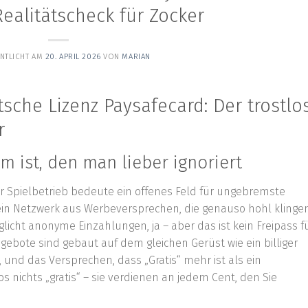
Realitätscheck für Zocker
NTLICHT AM
20. APRIL 2026
VON
MARIAN
sche Lizenz Paysafecard: Der trostlo
r
m ist, den man lieber ignoriert
 Spielbetrieb bedeute ein offenes Feld für ungebremste
 ein Netzwerk aus Werbeversprechen, die genauso hohl klinge
glicht anonyme Einzahlungen, ja – aber das ist kein Freipass f
gebote sind gebaut auf dem gleichen Gerüst wie ein billiger
b, und das Versprechen, dass „Gratis“ mehr ist als ein
s nichts „gratis“ – sie verdienen an jedem Cent, den Sie