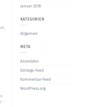
Januar 2018
KATEGORIEN
et,
Allgemein
META
Anmelden
Eintrags-Feed
Kommentar-Feed
WordPress.org
ns
l –