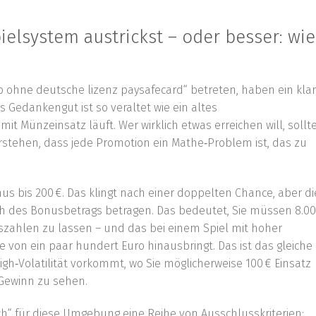
ielsystem austrickst – oder besser: wie
ino ohne deutsche lizenz paysafecard“ betreten, haben ein kla
s Gedankengut ist so veraltet wie ein altes
 Münzeinsatz läuft. Wer wirklich etwas erreichen will, sollt
stehen, dass jede Promotion ein Mathe‑Problem ist, das zu
nus bis 200 €. Das klingt nach einer doppelten Chance, aber di
h des Bonusbetrags betragen. Das bedeutet, Sie müssen 8.00
ahlen zu lassen – und das bei einem Spiel mit hoher
le von ein paar hundert Euro hinausbringt. Das ist das gleiche
High‑Volatilität vorkommt, wo Sie möglicherweise 100 € Einsatz
Gewinn zu sehen.
ch“ für diese Umgebung eine Reihe von Ausschlusskriterien: