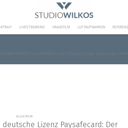
ndlinks in
/var/www/vhosts/studiowilkos.de/httpdocs/wp-cl
RTRAIT
LIVESTREAMING
IMAGEFILM
LUFTAUFNAHMEN
REFEREN
in
/var/www/vhosts/studiowilkos.de/httpdocs/wp-clean/wp-
r/www/vhosts/studiowilkos.de/httpdocs/wp-clean/wp-cont
ALLGEMEIN
 deutsche Lizenz Paysafecard: Der