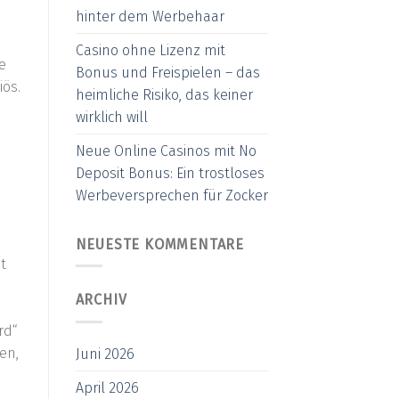
hinter dem Werbehaar
Casino ohne Lizenz mit
e
Bonus und Freispielen – das
iös.
heimliche Risiko, das keiner
wirklich will
Neue Online Casinos mit No
Deposit Bonus: Ein trostloses
Werbeversprechen für Zocker
NEUESTE KOMMENTARE
t
ARCHIV
rd“
en,
Juni 2026
April 2026