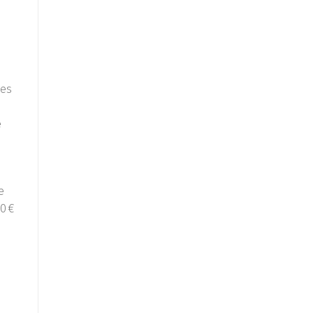
res
e
e
0 €