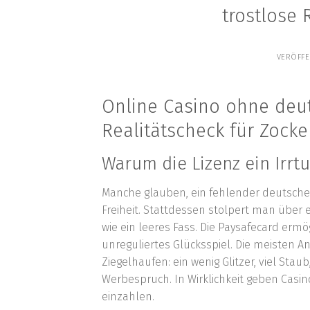
trostlose 
VERÖFFE
Online Casino ohne deut
Realitätscheck für Zocke
Warum die Lizenz ein Irrtu
Manche glauben, ein fehlender deutscher
Freiheit. Stattdessen stolpert man über
wie ein leeres Fass. Die Paysafecard ermö
unreguliertes Glücksspiel. Die meisten An
Ziegelhaufen: ein wenig Glitzer, viel Stau
Werbespruch. In Wirklichkeit geben Casino
einzahlen.