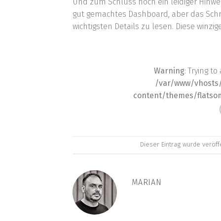
Und zum Schluss noch ein leidiger Hinweis
gut gemachtes Dashboard, aber das Schrift
wichtigsten Details zu lesen. Diese winzige
Warning
: Trying t
/var/www/vhosts/
content/themes/flatso
Dieser Eintrag wurde veröff
MARIAN