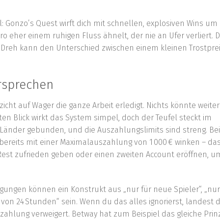
: Gonzo’s Quest wirft dich mit schnellen, explosiven Wins um 
 eher einem ruhigen Fluss ähnelt, der nie an Ufer verliert. D
ger Dreh kann den Unterschied zwischen einem kleinen Trostpre
rsprechen
icht auf Wager die ganze Arbeit erledigt. Nichts könnte weiter
en Blick wirkt das System simpel, doch der Teufel steckt im
 Länder gebunden, und die Auszahlungslimits sind streng. Bei
bereits mit einer Maximalauszahlung von 1 000 € winken – da
est zufrieden geben oder einen zweiten Account eröffnen, u
ngungen können ein Konstrukt aus „nur für neue Spieler“, „nur
von 24 Stunden“ sein. Wenn du das alles ignorierst, landest 
zahlung verweigert. Betway hat zum Beispiel das gleiche Prinz