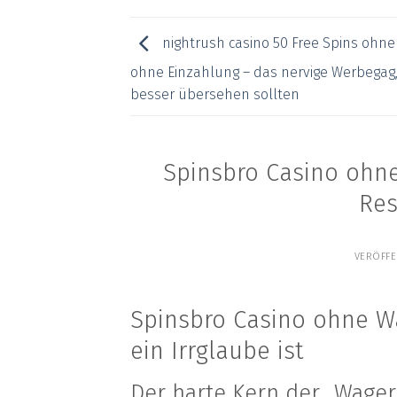
nightrush casino 50 Free Spins ohn
ohne Einzahlung – das nervige Werbegag,
besser übersehen sollten
Spinsbro Casino ohne
Res
VERÖFFE
Spinsbro Casino ohne Wa
ein Irrglaube ist
Der harte Kern der „Wager