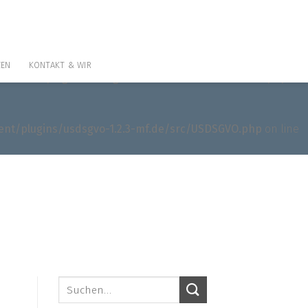
ean/wp-content/plugins/usdsgvo-1.2.3-
ZEN
KONTAKT & WIR
content/plugins/usdsgvo-1.2.3-mf.de/src/USDSGVO.php
on
ent/plugins/usdsgvo-1.2.3-mf.de/src/USDSGVO.php
on line