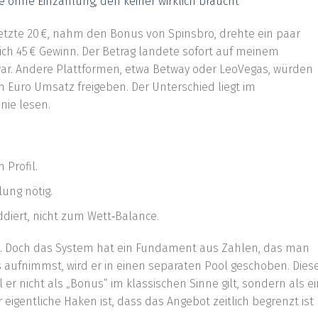
 ohne Einzahlung, den keiner wirklich braucht
setzte 20 €, nahm den Bonus von Spinsbro, drehte ein paar
ch 45 € Gewinn. Der Betrag landete sofort auf meinem
 war. Andere Plattformen, etwa Betway oder LeoVegas, würden
 Euro Umsatz freigeben. Der Unterschied liegt im
nie lesen.
 Profil.
lung nötig.
iert, nicht zum Wett‑Balance.
in. Doch das System hat ein Fundament aus Zahlen, das man
 aufnimmst, wird er in einen separaten Pool geschoben. Dies
er nicht als „Bonus“ im klassischen Sinne gilt, sondern als ei
 eigentliche Haken ist, dass das Angebot zeitlich begrenzt ist