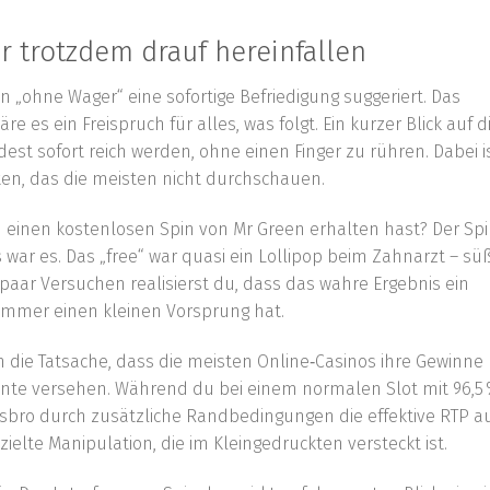
 trotzdem drauf hereinfallen
on „ohne Wager“ eine sofortige Befriedigung suggeriert. Das
re es ein Freispruch für alles, was folgt. Ein kurzer Blick auf d
st sofort reich werden, ohne einen Finger zu rühren. Dabei i
en, das die meisten nicht durchschauen.
du einen kostenlosen Spin von Mr Green erhalten hast? Der Sp
war es. Das „free“ war quasi ein Lollipop beim Zahnarzt – süß
paar Versuchen realisierst du, dass das wahre Ergebnis ein
s immer einen kleinen Vorsprung hat.
ren die Tatsache, dass die meisten Online‑Casinos ihre Gewinne
ante versehen. Während du bei einem normalen Slot mit 96,5
nsbro durch zusätzliche Randbedingungen die effektive RTP a
ezielte Manipulation, die im Kleingedruckten versteckt ist.