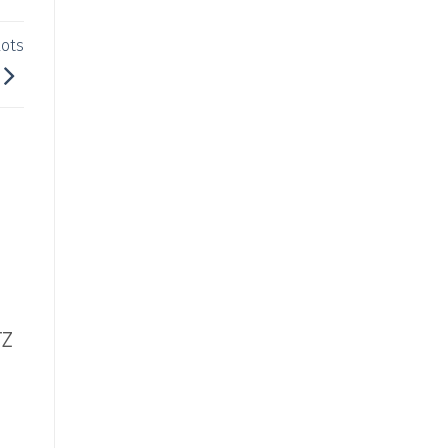
lots
rz