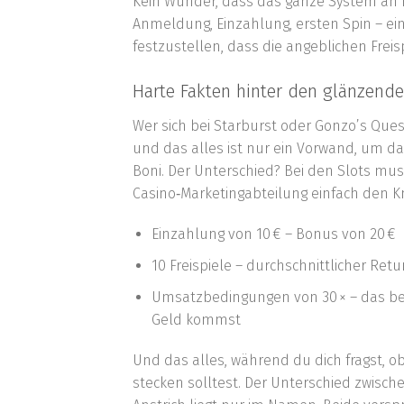
Kein Wunder, dass das ganze System an R
Anmeldung, Einzahlung, ersten Spin – ei
festzustellen, dass die angeblichen Freis
Harte Fakten hinter den glänzend
Wer sich bei Starburst oder Gonzo’s Quest
und das alles ist nur ein Vorwand, um da
Boni. Der Unterschied? Bei den Slots muss
Casino‑Marketingabteilung einfach den Kn
Einzahlung von 10 € – Bonus von 20 €
10 Freispiele – durchschnittlicher Retu
Umsatzbedingungen von 30 × – das be
Geld kommst
Und das alles, während du dich fragst, o
stecken solltest. Der Unterschied zwisch