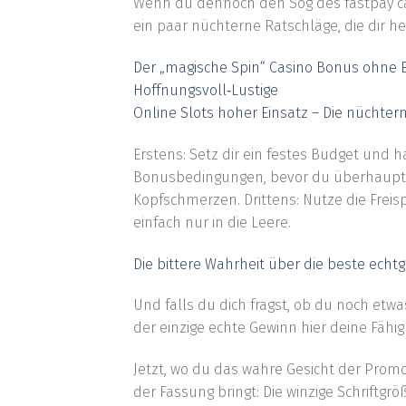
Wenn du dennoch den Sog des fastpay cas
ein paar nüchterne Ratschläge, die dir 
Der „magische Spin“ Casino Bonus ohne E
Hoffnungsvoll‑Lustige
Online Slots hoher Einsatz – Die nüchtern
Erstens: Setz dir ein festes Budget und ha
Bonusbedingungen, bevor du überhaupt auf 
Kopfschmerzen. Drittens: Nutze die Freispi
einfach nur in die Leere.
Die bittere Wahrheit über die beste echt
Und falls du dich fragst, ob du noch et
der einzige echte Gewinn hier deine Fähi
Jetzt, wo du das wahre Gesicht der Promo
der Fassung bringt: Die winzige Schriftgr