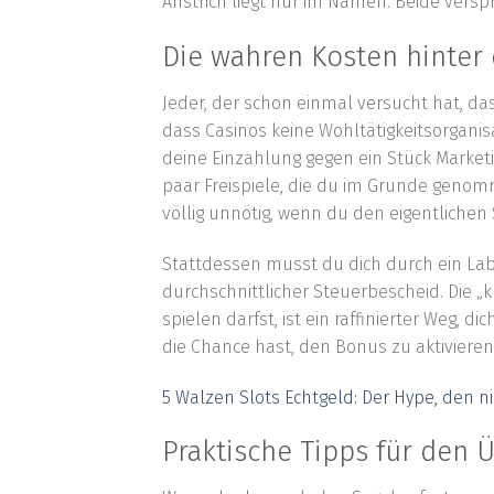
Anstrich liegt nur im Namen. Beide versp
Die wahren Kosten hinter
Jeder, der schon einmal versucht hat, da
dass Casinos keine Wohltätigkeitsorganisa
deine Einzahlung gegen ein Stück Marketi
paar Freispiele, die du im Grunde genom
völlig unnötig, wenn du den eigentlichen
Stattdessen musst du dich durch ein Lab
durchschnittlicher Steuerbescheid. Die „k
spielen darfst, ist ein raffinierter Weg,
die Chance hast, den Bonus zu aktivieren
5 Walzen Slots Echtgeld: Der Hype, den n
Praktische Tipps für den