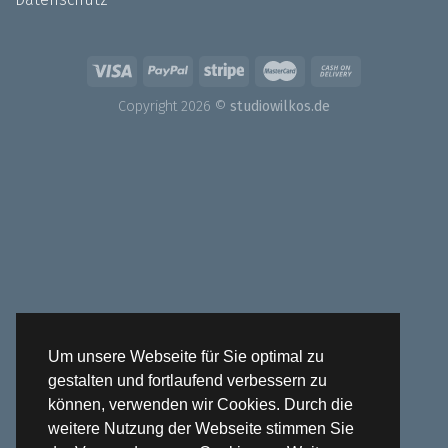
Copyright 2026 ©
studiowilkos.de
Um unsere Webseite für Sie optimal zu
gestalten und fortlaufend verbessern zu
können, verwenden wir Cookies. Durch die
weitere Nutzung der Webseite stimmen Sie