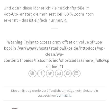
Und dann diese lächerlich kleine Schriftgröße im
Pop‑Up‑Fenster, die man erst bei 150 % Zoom noch
erkennt – das ist einfach nur nervig.
Warning
: Trying to access array offset on value of type
bool in
/var/www/vhosts/studiowilkos.de/httpdocs/wp-
clean/wp-
content/themes/flatsome/inc/shortcodes/share_follow.
on line
41
Dieser Eintrag wurde veröffentlicht am Allgemein. Setzte ein
Lesezeichen
permalink
.