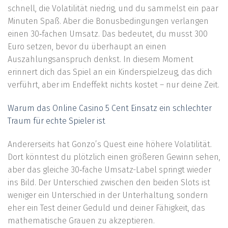
schnell, die Volatilität niedrig, und du sammelst ein paar
Minuten Spaß. Aber die Bonusbedingungen verlangen
einen 30‑fachen Umsatz. Das bedeutet, du musst 300
Euro setzen, bevor du überhaupt an einen
Auszahlungsanspruch denkst. In diesem Moment
erinnert dich das Spiel an ein Kinderspielzeug, das dich
verführt, aber im Endeffekt nichts kostet – nur deine Zeit.
Warum das Online Casino 5 Cent Einsatz ein schlechter
Traum für echte Spieler ist
Andererseits hat Gonzo’s Quest eine höhere Volatilität.
Dort könntest du plötzlich einen größeren Gewinn sehen,
aber das gleiche 30‑fache Umsatz-Label springt wieder
ins Bild. Der Unterschied zwischen den beiden Slots ist
weniger ein Unterschied in der Unterhaltung, sondern
eher ein Test deiner Geduld und deiner Fähigkeit, das
mathematische Grauen zu akzeptieren.