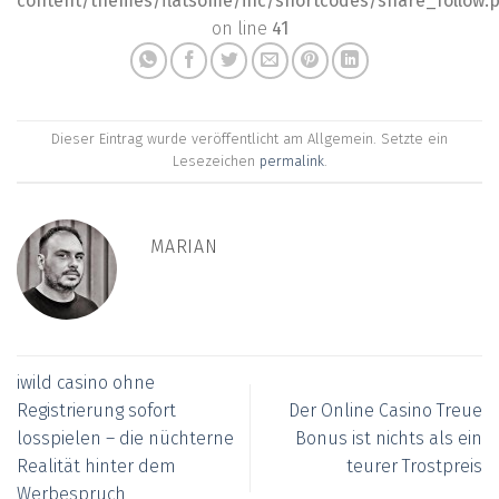
content/themes/flatsome/inc/shortcodes/share_follow.
on line
41
Dieser Eintrag wurde veröffentlicht am Allgemein. Setzte ein
Lesezeichen
permalink
.
MARIAN
iwild casino ohne
Registrierung sofort
Der Online Casino Treue
losspielen – die nüchterne
Bonus ist nichts als ein
Realität hinter dem
teurer Trostpreis
Werbespruch