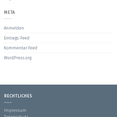
META
Anmelden
Eintrags-Feed
Kommentar-Feed
WordPress.org
RECHTLICHES
Impressum
Datenschutz