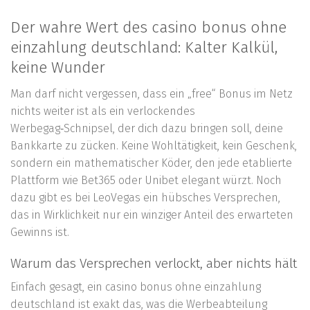
Der wahre Wert des casino bonus ohne
einzahlung deutschland: Kalter Kalkül,
keine Wunder
Man darf nicht vergessen, dass ein „free“ Bonus im Netz
nichts weiter ist als ein verlockendes
Werbegag‑Schnipsel, der dich dazu bringen soll, deine
Bankkarte zu zücken. Keine Wohltätigkeit, kein Geschenk,
sondern ein mathematischer Köder, den jede etablierte
Plattform wie Bet365 oder Unibet elegant würzt. Noch
dazu gibt es bei LeoVegas ein hübsches Versprechen,
das in Wirklichkeit nur ein winziger Anteil des erwarteten
Gewinns ist.
Warum das Versprechen verlockt, aber nichts hält
Einfach gesagt, ein casino bonus ohne einzahlung
deutschland ist exakt das, was die Werbeabteilung