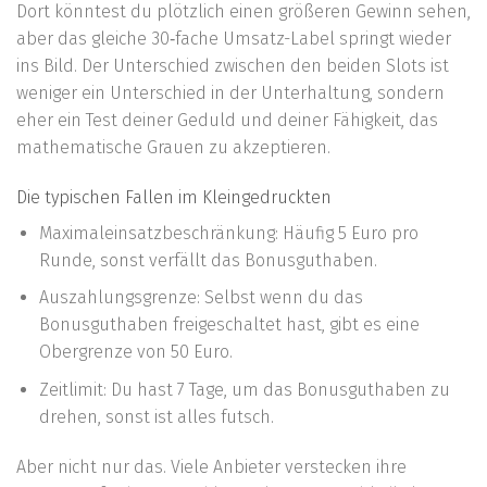
Dort könntest du plötzlich einen größeren Gewinn sehen,
aber das gleiche 30‑fache Umsatz-Label springt wieder
ins Bild. Der Unterschied zwischen den beiden Slots ist
weniger ein Unterschied in der Unterhaltung, sondern
eher ein Test deiner Geduld und deiner Fähigkeit, das
mathematische Grauen zu akzeptieren.
Die typischen Fallen im Kleingedruckten
Maximaleinsatzbeschränkung: Häufig 5 Euro pro
Runde, sonst verfällt das Bonusguthaben.
Auszahlungsgrenze: Selbst wenn du das
Bonusguthaben freigeschaltet hast, gibt es eine
Obergrenze von 50 Euro.
Zeitlimit: Du hast 7 Tage, um das Bonusguthaben zu
drehen, sonst ist alles futsch.
Aber nicht nur das. Viele Anbieter verstecken ihre