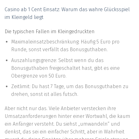
Casino ab 1 Cent Einsatz: Warum das wahre Glücksspiel
im Kleingeld liegt
Die typischen Fallen im Kleingedruckten
Maximaleinsatzbeschränkung: Häufig 5 Euro pro
Runde, sonst verfällt das Bonusguthaben.
Auszahlungsgrenze: Selbst wenn du das
Bonusguthaben freigeschaltet hast, gibt es eine
Obergrenze von 50 Euro.
Zeitlimit: Du hast 7 Tage, um das Bonusguthaben zu
drehen, sonst ist alles futsch.
Aber nicht nur das. Viele Anbieter verstecken ihre
Umsatzanforderungen hinter einer Wortwahl, die kaum
ein Anfänger versteht. Du siehst „umwandeln“ und
denkst, das sei ein einfacher Schritt, aber in Wahrheit