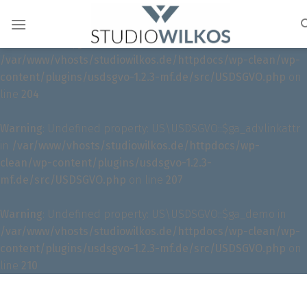
Warning
: Undefined property:
US\USDSGVO::$ga_trackoutboundlinks in
/var/www/vhosts/studiowilkos.de/httpdocs/wp-clean/wp-
content/plugins/usdsgvo-1.2.3-mf.de/src/USDSGVO.php
on
line
204
Warning
: Undefined property: US\USDSGVO::$ga_advlinkattr
in
/var/www/vhosts/studiowilkos.de/httpdocs/wp-
clean/wp-content/plugins/usdsgvo-1.2.3-
mf.de/src/USDSGVO.php
on line
207
Warning
: Undefined property: US\USDSGVO::$ga_demo in
/var/www/vhosts/studiowilkos.de/httpdocs/wp-clean/wp-
content/plugins/usdsgvo-1.2.3-mf.de/src/USDSGVO.php
on
line
210
Skip
to