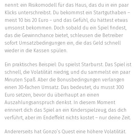
nennt: ein Risikomodell für das Haus, das du in ein paar
Klicks unterschreibst. Du bekommst ein Startguthaben –
meist 10 bis 20 Euro – und das Gefühl, du hättest etwas
umsonst bekommen. Doch sobald du ein Spiel findest,
das die Gewinnchance bietet, schleusen die Betreiber
sofort Umsatzbedingungen ein, die das Geld schnell
wieder in die Kassen spülen.
Ein praktisches Beispiel: Du spielst Starburst. Das Spiel ist
schnell, die Volatilität niedrig, und du sammelst ein paar
Minuten Spaß. Aber die Bonusbedingungen verlangen
einen 30‑fachen Umsatz. Das bedeutet, du musst 300
Euro setzen, bevor du überhaupt an einen
Auszahlungsanspruch denkst. In diesem Moment
erinnert dich das Spiel an ein Kinderspielzeug, das dich
verführt, aber im Endeffekt nichts kostet – nur deine Zeit.
Andererseits hat Gonzo’s Quest eine höhere Volatilität.