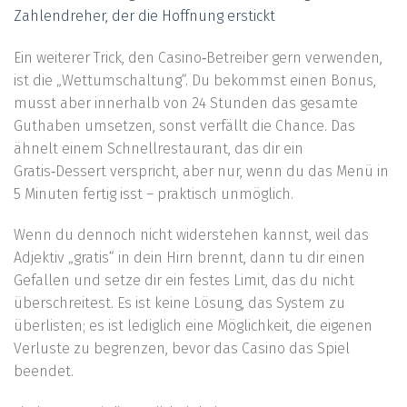
Zahlendreher, der die Hoffnung erstickt
Ein weiterer Trick, den Casino‑Betreiber gern verwenden,
ist die „Wettumschaltung“. Du bekommst einen Bonus,
musst aber innerhalb von 24 Stunden das gesamte
Guthaben umsetzen, sonst verfällt die Chance. Das
ähnelt einem Schnellrestaurant, das dir ein
Gratis‑Dessert verspricht, aber nur, wenn du das Menü in
5 Minuten fertig isst – praktisch unmöglich.
Wenn du dennoch nicht widerstehen kannst, weil das
Adjektiv „gratis“ in dein Hirn brennt, dann tu dir einen
Gefallen und setze dir ein festes Limit, das du nicht
überschreitest. Es ist keine Lösung, das System zu
überlisten; es ist lediglich eine Möglichkeit, die eigenen
Verluste zu begrenzen, bevor das Casino das Spiel
beendet.