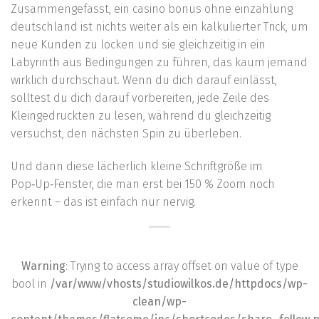
Zusammengefasst, ein casino bonus ohne einzahlung
deutschland ist nichts weiter als ein kalkulierter Trick, um
neue Kunden zu locken und sie gleichzeitig in ein
Labyrinth aus Bedingungen zu führen, das kaum jemand
wirklich durchschaut. Wenn du dich darauf einlässt,
solltest du dich darauf vorbereiten, jede Zeile des
Kleingedruckten zu lesen, während du gleichzeitig
versuchst, den nächsten Spin zu überleben.
Und dann diese lächerlich kleine Schriftgröße im
Pop‑Up‑Fenster, die man erst bei 150 % Zoom noch
erkennt – das ist einfach nur nervig.
Warning
: Trying to access array offset on value of type
bool in
/var/www/vhosts/studiowilkos.de/httpdocs/wp-
clean/wp-