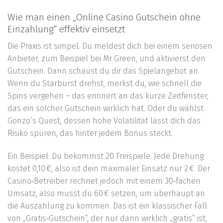
Wie man einen „Online Casino Gutschein ohne
Einzahlung“ effektiv einsetzt
Die Praxis ist simpel. Du meldest dich bei einem seriösen
Anbieter, zum Beispiel bei Mr Green, und aktivierst den
Gutschein. Dann schaust du dir das Spielangebot an.
Wenn du Starburst drehst, merkst du, wie schnell die
Spins vergehen – das erinnert an das kurze Zeitfenster,
das ein solcher Gutschein wirklich hat. Oder du wählst
Gonzo’s Quest, dessen hohe Volatilität lässt dich das
Risiko spüren, das hinter jedem Bonus steckt.
Ein Beispiel: Du bekommst 20 Freispiele. Jede Drehung
kostet 0,10 €, also ist dein maximaler Einsatz nur 2 €. Der
Casino‑Betreiber rechnet jedoch mit einem 30‑fachen
Umsatz, also musst du 60 € setzen, um überhaupt an
die Auszahlung zu kommen. Das ist ein klassischer Fall
von „Gratis‑Gutschein“, der nur dann wirklich „gratis“ ist,