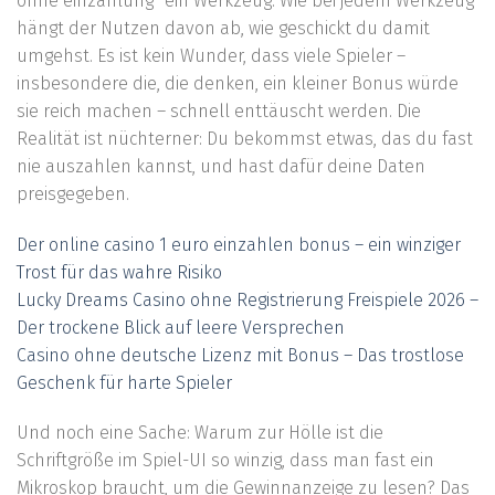
ohne einzahlung“ ein Werkzeug. Wie bei jedem Werkzeug
hängt der Nutzen davon ab, wie geschickt du damit
umgehst. Es ist kein Wunder, dass viele Spieler –
insbesondere die, die denken, ein kleiner Bonus würde
sie reich machen – schnell enttäuscht werden. Die
Realität ist nüchterner: Du bekommst etwas, das du fast
nie auszahlen kannst, und hast dafür deine Daten
preisgegeben.
Der online casino 1 euro einzahlen bonus – ein winziger
Trost für das wahre Risiko
Lucky Dreams Casino ohne Registrierung Freispiele 2026 –
Der trockene Blick auf leere Versprechen
Casino ohne deutsche Lizenz mit Bonus – Das trostlose
Geschenk für harte Spieler
Und noch eine Sache: Warum zur Hölle ist die
Schriftgröße im Spiel-UI so winzig, dass man fast ein
Mikroskop braucht, um die Gewinnanzeige zu lesen? Das