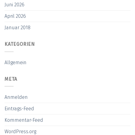
Juni 2026
April 2026
Januar 2018
KATEGORIEN
Allgemein
META
Anmelden
Eintrags-Feed
Kommentar-Feed
WordPress.org