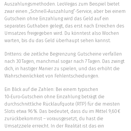
Auszahlungsmethoden. LeoVegas zum Beispiel bietet
zwar einen „Schnell‑Auszahlung“-Service, aber bei einem
Gutschein ohne Einzahlung wird das Geld auf ein
separates Guthaben gelegt, das erst nach Erreichen des
Umsatzes freigegeben wird. Du könntest also Wochen
warten, bis du das Geld überhaupt sehen kannst.
Drittens: die zeitliche Begrenzung. Gutscheine verfallen
nach 30 Tagen, manchmal sogar nach 7 Tagen. Das zwingt
dich, in hastiger Manier zu spielen, und das erhöht die
Wahrscheinlichkeit von Fehlentscheidungen.
Ein Blick auf die Zahlen: Bei einem typischen
10‑Euro‑Gutschein ohne Einzahlung beträgt die
durchschnittliche Rücklaufquote (RTP) für die meisten
Slots etwa 96 %. Das bedeutet, dass du im Mittel 9,60 €
zurückbekommst – vorausgesetzt, du hast die
Umsatzziele erreicht. In der Realität ist das ein