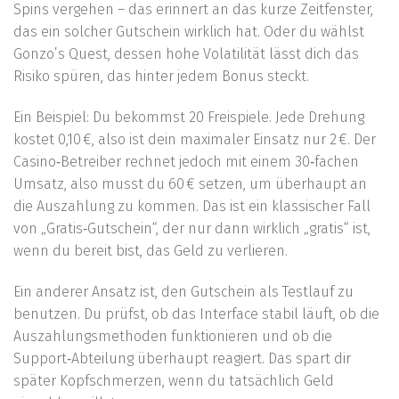
Spins vergehen – das erinnert an das kurze Zeitfenster,
das ein solcher Gutschein wirklich hat. Oder du wählst
Gonzo’s Quest, dessen hohe Volatilität lässt dich das
Risiko spüren, das hinter jedem Bonus steckt.
Ein Beispiel: Du bekommst 20 Freispiele. Jede Drehung
kostet 0,10 €, also ist dein maximaler Einsatz nur 2 €. Der
Casino‑Betreiber rechnet jedoch mit einem 30‑fachen
Umsatz, also musst du 60 € setzen, um überhaupt an
die Auszahlung zu kommen. Das ist ein klassischer Fall
von „Gratis‑Gutschein“, der nur dann wirklich „gratis“ ist,
wenn du bereit bist, das Geld zu verlieren.
Ein anderer Ansatz ist, den Gutschein als Testlauf zu
benutzen. Du prüfst, ob das Interface stabil läuft, ob die
Auszahlungsmethoden funktionieren und ob die
Support‑Abteilung überhaupt reagiert. Das spart dir
später Kopfschmerzen, wenn du tatsächlich Geld