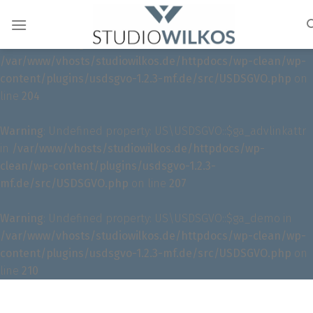
Warning
: Undefined property:
US\USDSGVO::$ga_trackoutboundlinks in
/var/www/vhosts/studiowilkos.de/httpdocs/wp-clean/wp-
content/plugins/usdsgvo-1.2.3-mf.de/src/USDSGVO.php
on
line
204
Warning
: Undefined property: US\USDSGVO::$ga_advlinkattr
in
/var/www/vhosts/studiowilkos.de/httpdocs/wp-
clean/wp-content/plugins/usdsgvo-1.2.3-
mf.de/src/USDSGVO.php
on line
207
Warning
: Undefined property: US\USDSGVO::$ga_demo in
/var/www/vhosts/studiowilkos.de/httpdocs/wp-clean/wp-
content/plugins/usdsgvo-1.2.3-mf.de/src/USDSGVO.php
on
line
210
Skip
to