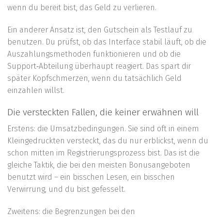
wenn du bereit bist, das Geld zu verlieren.
Ein anderer Ansatz ist, den Gutschein als Testlauf zu
benutzen. Du prüfst, ob das Interface stabil läuft, ob die
Auszahlungsmethoden funktionieren und ob die
Support‑Abteilung überhaupt reagiert. Das spart dir
später Kopfschmerzen, wenn du tatsächlich Geld
einzahlen willst.
Die versteckten Fallen, die keiner erwähnen will
Erstens: die Umsatzbedingungen. Sie sind oft in einem
Kleingedruckten versteckt, das du nur erblickst, wenn du
schon mitten im Registrierungsprozess bist. Das ist die
gleiche Taktik, die bei den meisten Bonusangeboten
benutzt wird – ein bisschen Lesen, ein bisschen
Verwirrung, und du bist gefesselt.
Zweitens: die Begrenzungen bei den