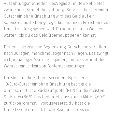
Auszahlungsmethoden. LeoVegas zum Beispiel bietet
zwar einen „Schnell‑Auszahlung“-Service, aber bei einem
Gutschein ohne Einzahlung wird das Geld auf ein
separates Guthaben gelegt, das erst nach Erreichen des
Umsatzes freigegeben wird. Du könntest also Wochen
warten, bis du das Geld überhaupt sehen kannst.
Drittens: die zeitliche Begrenzung. Gutscheine verfallen
nach 30 Tagen, manchmal sogar nach 7 Tagen. Das zwingt
dich, in hastiger Manier zu spielen, und das erhöht die
Wahrscheinlichkeit von Fehlentscheidungen.
Ein Blick auf die Zahlen: Bei einem typischen
10‑Euro‑Gutschein ohne Einzahlung beträgt die
durchschnittliche Rücklaufquote (RTP) für die meisten
Slots etwa 96 %. Das bedeutet, dass du im Mittel 9,60 €
zurückbekommst – vorausgesetzt, du hast die
Umsatzziele erreicht. In der Realität ist das ein