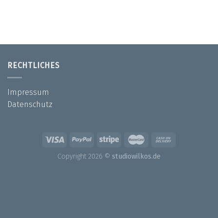
RECHTLICHES
Impressum
Datenschutz
Copyright 2026 ©
studiowilkos.de