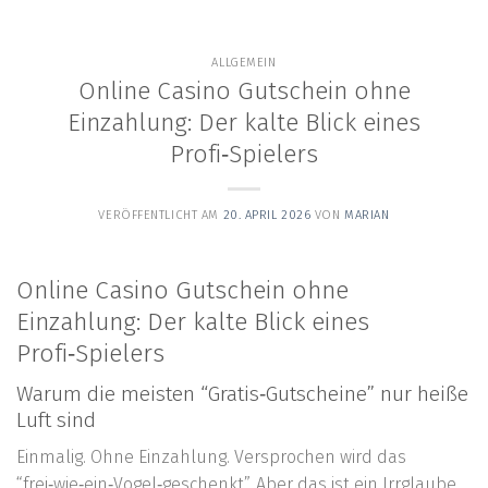
content
ALLGEMEIN
Online Casino Gutschein ohne
Einzahlung: Der kalte Blick eines
Profi‑Spielers
VERÖFFENTLICHT AM
20. APRIL 2026
VON
MARIAN
Online Casino Gutschein ohne
Einzahlung: Der kalte Blick eines
Profi‑Spielers
Warum die meisten “Gratis‑Gutscheine” nur heiße
Luft sind
Einmalig. Ohne Einzahlung. Versprochen wird das
“frei‑wie‑ein‑Vogel‑geschenkt”. Aber das ist ein Irrglaube,