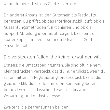
wenn du bereit bist, das Geld zu verlieren.
Ein anderer Ansatz ist, den Gutschein als Testlauf zu
benutzen. Du prüfst, ob das Interface stabil läuft, ob die
Auszahlungsmethoden funktionieren und ob die
Support‑Abteilung überhaupt reagiert. Das spart dir
später Kopfschmerzen, wenn du tatsächlich Geld
einzahlen willst.
Die versteckten Fallen, die keiner erwähnen will
Erstens: die Umsatzbedingungen. Sie sind oft in einem
Kleingedruckten versteckt, das du nur erblickst, wenn du
schon mitten im Registrierungsprozess bist. Das ist die
gleiche Taktik, die bei den meisten Bonusangeboten
benutzt wird – ein bisschen Lesen, ein bisschen
Verwirrung, und du bist gefesselt.
Zweitens: die Begrenzungen bei den