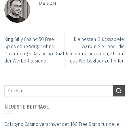
MARIAN
King Billy Casino 50 Free
Die besten Glücksspiele:
Spins ohne Wager ohne
Warum Sie lieber die
Einzahlung – Das heilige Gral
Rechnung bezahlen, als auf
der Werbe‑Illusionen
das Werbeglück zu hoffen
NEUESTE BEITRÄGE
Galaxyno Casino verschwendet 160 Free Spins für neue