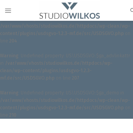
Warning
: Undefined property:
US\USDSGVO::$ga_trackoutboundlinks in
/var/www/vhosts/studiowilkos.de/httpdocs/wp-clean/wp-
content/plugins/usdsgvo-1.2.3-mf.de/src/USDSGVO.php
on
line
204
Warning
: Undefined property: US\USDSGVO::$ga_advlinkattr
in
/var/www/vhosts/studiowilkos.de/httpdocs/wp-
clean/wp-content/plugins/usdsgvo-1.2.3-
mf.de/src/USDSGVO.php
on line
207
Warning
: Undefined property: US\USDSGVO::$ga_demo in
/var/www/vhosts/studiowilkos.de/httpdocs/wp-clean/wp-
content/plugins/usdsgvo-1.2.3-mf.de/src/USDSGVO.php
on
line
210
Skip
to