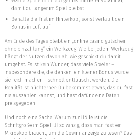
Wähle Spiele mit niedriger bis mittlerer Volatilität,
damit du länger im Spiel bleibst
Behalte die Frist im Hinterkopf, sonst verläuft dein
Bonus in Luft auf
Am Ende des Tages bleibt ein „online casino gutschein
ohne einzahlung“ ein Werkzeug. Wie bei jedem Werkzeug
hängt der Nutzen davon ab, wie geschickt du damit
umgehst. Es ist kein Wunder, dass viele Spieler –
insbesondere die, die denken, ein kleiner Bonus würde
sie reich machen – schnell enttäuscht werden. Die
Realität ist nüchterner: Du bekommst etwas, das du fast
nie auszahlen kannst, und hast dafür deine Daten
preisgegeben.
Und noch eine Sache: Warum zur Hölle ist die
Schriftgröße im Spiel-UI so winzig, dass man fast ein
Mikroskop braucht, um die Gewinnanzeige zu lesen? Das