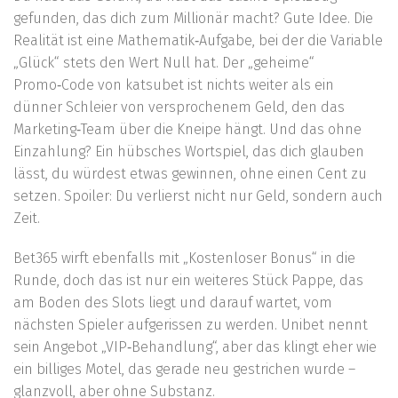
gefunden, das dich zum Millionär macht? Gute Idee. Die
Realität ist eine Mathematik‑Aufgabe, bei der die Variable
„Glück“ stets den Wert Null hat. Der „geheime“
Promo‑Code von katsubet ist nichts weiter als ein
dünner Schleier von versprochenem Geld, den das
Marketing‑Team über die Kneipe hängt. Und das ohne
Einzahlung? Ein hübsches Wortspiel, das dich glauben
lässt, du würdest etwas gewinnen, ohne einen Cent zu
setzen. Spoiler: Du verlierst nicht nur Geld, sondern auch
Zeit.
Bet365 wirft ebenfalls mit „Kostenloser Bonus“ in die
Runde, doch das ist nur ein weiteres Stück Pappe, das
am Boden des Slots liegt und darauf wartet, vom
nächsten Spieler aufgerissen zu werden. Unibet nennt
sein Angebot „VIP‑Behandlung“, aber das klingt eher wie
ein billiges Motel, das gerade neu gestrichen wurde –
glanzvoll, aber ohne Substanz.