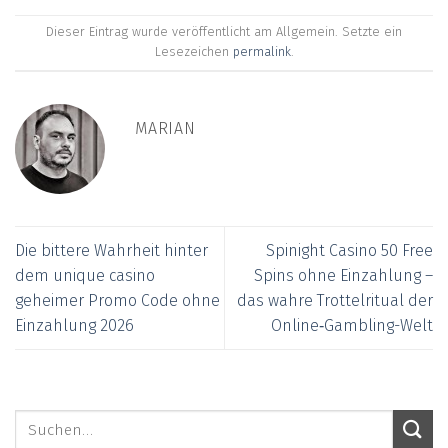
Dieser Eintrag wurde veröffentlicht am Allgemein. Setzte ein
Lesezeichen
permalink
.
MARIAN
Die bittere Wahrheit hinter
Spinight Casino 50 Free
dem unique casino
Spins ohne Einzahlung –
geheimer Promo Code ohne
das wahre Trottelritual der
Einzahlung 2026
Online‑Gambling-Welt