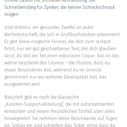
Online Casino mit schneller Anmeldung: Der
Schnelleinstieg für Zyniker, die keinen Schnickschnack
mögen
Und drittens: ein gesunder Zweifel an jeder
Werbebotschaft, die sich in Großbuchstaben präsentiert.
Es gibt keine magische Formel, die dich zum Jackpot
führt, nur ein gut geschriebener Text, der dich glauben
lässt, du bist ein Teil einer exklusiven Clique. Das ist das
wahre Geschenk des Casinos – die Illusion, dass du
etwas Besonderes bist, während du im Grunde
genommen nur ein weiteres Datenpaket bist, das
ausgewertet wird.
Natürlich gibt es noch die klassische
„Kunden‑Support‑Abteilung“, die mit automatisierten
Antworten und einem freundlichen Tonfall über alles
hinwegredet. Sie nehmen deine Beschwerde auf, fügen
ein Smiley ein und schließen das Ticket, ohne dass du