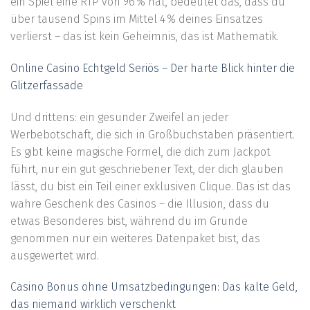
ein Spiel eine RTP von 96 % hat, bedeutet das, dass du
über tausend Spins im Mittel 4 % deines Einsatzes
verlierst – das ist kein Geheimnis, das ist Mathematik.
Online Casino Echtgeld Seriös – Der harte Blick hinter die
Glitzerfassade
Und drittens: ein gesunder Zweifel an jeder
Werbebotschaft, die sich in Großbuchstaben präsentiert.
Es gibt keine magische Formel, die dich zum Jackpot
führt, nur ein gut geschriebener Text, der dich glauben
lässt, du bist ein Teil einer exklusiven Clique. Das ist das
wahre Geschenk des Casinos – die Illusion, dass du
etwas Besonderes bist, während du im Grunde
genommen nur ein weiteres Datenpaket bist, das
ausgewertet wird.
Casino Bonus ohne Umsatzbedingungen: Das kalte Geld,
das niemand wirklich verschenkt