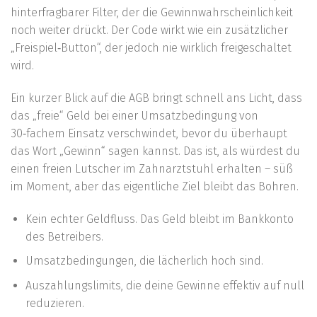
hinterfragbarer Filter, der die Gewinnwahrscheinlichkeit
noch weiter drückt. Der Code wirkt wie ein zusätzlicher
„Freispiel‑Button“, der jedoch nie wirklich freigeschaltet
wird.
Ein kurzer Blick auf die AGB bringt schnell ans Licht, dass
das „freie“ Geld bei einer Umsatzbedingung von
30‑fachem Einsatz verschwindet, bevor du überhaupt
das Wort „Gewinn“ sagen kannst. Das ist, als würdest du
einen freien Lutscher im Zahnarztstuhl erhalten – süß
im Moment, aber das eigentliche Ziel bleibt das Bohren.
Kein echter Geldfluss. Das Geld bleibt im Bankkonto
des Betreibers.
Umsatzbedingungen, die lächerlich hoch sind.
Auszahlungslimits, die deine Gewinne effektiv auf null
reduzieren.