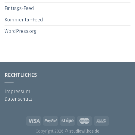
Eintrags-Feed
Kommentar-Feed
WordPress.org
RECHTLICHES
Impressum
Datenschutz
Copyright 2026 ©
studiowilkos.de