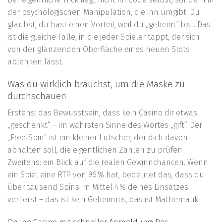
der psychologischen Manipulation, die ihn umgibt. Du
glaubst, du hast einen Vorteil, weil du „geheim“ bist. Das
ist die gleiche Falle, in die jeder Spieler tappt, der sich
von der glänzenden Oberfläche eines neuen Slots
ablenken lässt.
Was du wirklich brauchst, um die Maske zu
durchschauen
Erstens: das Bewusstsein, dass kein Casino dir etwas
„geschenkt“ – im wahrsten Sinne des Wortes „gift“. Der
„Free‑Spin“ ist ein kleiner Lutscher, der dich davon
abhalten soll, die eigentlichen Zahlen zu prüfen.
Zweitens: ein Blick auf die realen Gewinnchancen. Wenn
ein Spiel eine RTP von 96 % hat, bedeutet das, dass du
über tausend Spins im Mittel 4 % deines Einsatzes
verlierst – das ist kein Geheimnis, das ist Mathematik.