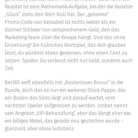
Realität ist eine Mathematik‑Aufgabe, bei der die Variable
„Glück“ stets den Wert Null hat. Der „geheime“
Promo‑Code von katsubet ist nichts weiter als ein
dünner Schleier von versprochenem Geld, den das
Marketing‑Team über die Kneipe hängt. Und das ohne
Einzahlung? Ein hübsches Wortspiel, das dich glauben
lässt, du würdest etwas gewinnen, ohne einen Cent zu
setzen. Spoiler: Du verlierst nicht nur Geld, sondern auch
Zeit.
Bet365 wirft ebenfalls mit „Kostenloser Bonus“ in die
Runde, doch das ist nur ein weiteres Stück Pappe, das
am Boden des Slots liegt und darauf wartet, vom
nächsten Spieler aufgerissen zu werden. Unibet nennt
sein Angebot „VIP‑Behandlung“, aber das klingt eher wie
ein billiges Motel, das gerade neu gestrichen wurde –
glanzvoll, aber ohne Substanz.