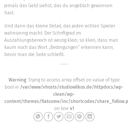
jemals das Geld siehst, das du angeblich gewonnen
hast.
Und dann das kleine Detail, das jeden echten Spieler
wahnsinnig macht: Der Schriftgrad im
Auszahlungsbereich ist winzig klein, so klein, dass man
kaum noch das Wort „Bedingungen“ erkennen kann,
bevor man die Seite schließt.
Warning
: Trying to access array offset on value of type
bool in
/var/www/vhosts/studiowilkos.de/httpdocs/wp-
clean/wp-
content/themes/flatsome/inc/shortcodes/share_follow.
on line
41