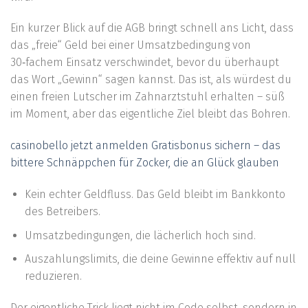
Ein kurzer Blick auf die AGB bringt schnell ans Licht, dass
das „freie“ Geld bei einer Umsatzbedingung von
30‑fachem Einsatz verschwindet, bevor du überhaupt
das Wort „Gewinn“ sagen kannst. Das ist, als würdest du
einen freien Lutscher im Zahnarztstuhl erhalten – süß
im Moment, aber das eigentliche Ziel bleibt das Bohren.
casinobello jetzt anmelden Gratisbonus sichern – das
bittere Schnäppchen für Zocker, die an Glück glauben
Kein echter Geldfluss. Das Geld bleibt im Bankkonto
des Betreibers.
Umsatzbedingungen, die lächerlich hoch sind.
Auszahlungslimits, die deine Gewinne effektiv auf null
reduzieren.
Der eigentliche Trick liegt nicht im Code selbst, sondern in