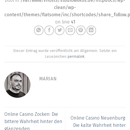
bool in
/var/www/vhosts/studiowilkos.de/httpdocs/wp-
clean/wp-
content/themes/flatsome/inc/shortcodes/share_follow.
on line
41
Dieser Eintrag wurde veröffentlicht am Allgemein. Setzte ein
Lesezeichen
permalink
.
MARIAN
Online Casino Zocken: Die
Online Casino Neuenburg:
bittere Wahrheit hinter den
Die kalte Wahrheit hinter
glänzenden