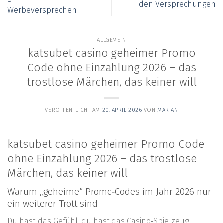
den Versprechungen
Werbeversprechen
ALLGEMEIN
katsubet casino geheimer Promo
Code ohne Einzahlung 2026 – das
trostlose Märchen, das keiner will
VERÖFFENTLICHT AM
20. APRIL 2026
VON
MARIAN
katsubet casino geheimer Promo Code
ohne Einzahlung 2026 – das trostlose
Märchen, das keiner will
Warum „geheime“ Promo‑Codes im Jahr 2026 nur
ein weiterer Trott sind
Du hast das Gefühl, du hast das Casino‑Spielzeug