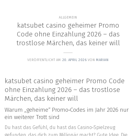
content
ALLGEMEIN
katsubet casino geheimer Promo
Code ohne Einzahlung 2026 – das
trostlose Märchen, das keiner will
VERÖFFENTLICHT AM
20. APRIL 2026
VON
MARIAN
katsubet casino geheimer Promo Code
ohne Einzahlung 2026 – das trostlose
Märchen, das keiner will
Warum „geheime“ Promo‑Codes im Jahr 2026 nur
ein weiterer Trott sind
Du hast das Gefühl, du hast das Casino‑Spielzeug
gefunden, das dich zum Millionär macht? Gute Idee. Die