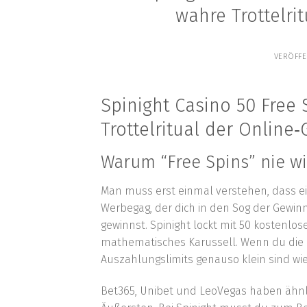
wahre Trottelri
VERÖFFE
Spinight Casino 50 Free
Trottelritual der Online
Warum “Free Spins” nie wir
Man muss erst einmal verstehen, dass ein
Werbegag, der dich in den Sog der Gewinn
gewinnst. Spinight lockt mit 50 kostenlose
mathematisches Karussell. Wenn du die B
Auszahlungslimits genauso klein sind wie 
Bet365, Unibet und LeoVegas haben ähnl