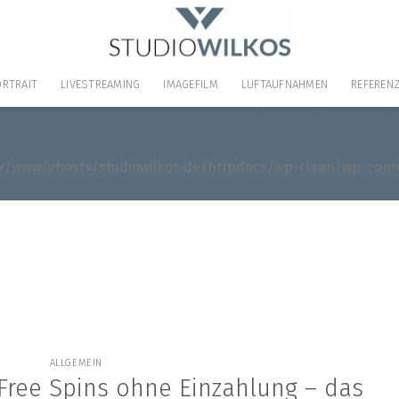
ndlinks in
/var/www/vhosts/studiowilkos.de/httpdocs/wp-cl
RTRAIT
LIVESTREAMING
IMAGEFILM
LUFTAUFNAHMEN
REFEREN
in
/var/www/vhosts/studiowilkos.de/httpdocs/wp-clean/wp-
r/www/vhosts/studiowilkos.de/httpdocs/wp-clean/wp-cont
ALLGEMEIN
 Free Spins ohne Einzahlung – das