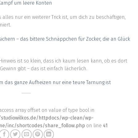
 Kampf um leere Konten
s alles nur ein weiterer Trick ist, um dich zu beschäftigen,
iert.
ichern – das bittere Schnäppchen für Zocker, die an Glück
inweis ist so klein, dass ich kaum lesen kann, ob es dort
inn gibt – das ist einfach lächerlich.
 das ganze Aufheizen nur eine teure Tarnung ist
o access array offset on value of type bool in
studiowilkos.de/httpdocs/wp-clean/wp-
me/inc/shortcodes/share_follow.php
on line
41