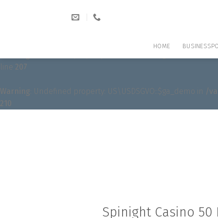
Warning
: Undefined property: US\USDSGVO::$ga_trackoutbou
mf.de/src/USDSGVO.php
on line
204
HOME
BUSINESSPO
Warning
: Undefined property: US\USDSGVO::$ga_advlinkattr 
line
207
Warning
: Undefined property: US\USDSGVO::$ga_demo in
/va
210
Skip
to
content
Spinight Casino 50