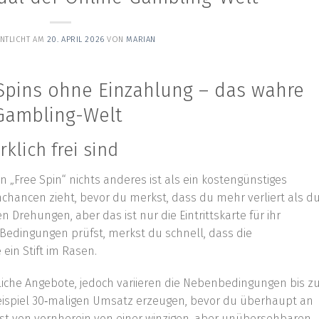
NTLICHT AM
20. APRIL 2026
VON
MARIAN
 Spins ohne Einzahlung – das wahre
‑Gambling-Welt
klich frei sind
 „Free Spin“ nichts anderes ist als ein kostengünstiges
chancen zieht, bevor du merkst, dass du mehr verliert als d
n Drehungen, aber das ist nur die Eintrittskarte für ihr
edingungen prüfst, merkst du schnell, dass die
ein Stift im Rasen.
iche Angebote, jedoch variieren die Nebenbedingungen bis 
eispiel 30‑maligen Umsatz erzeugen, bevor du überhaupt an
st von vornherein von einer winzigen, aber unübersehbaren