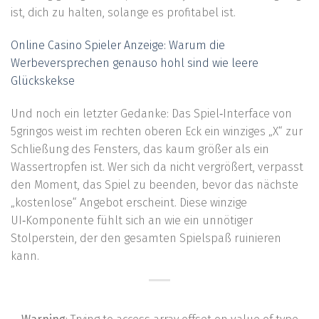
ist, dich zu halten, solange es profitabel ist.
Online Casino Spieler Anzeige: Warum die
Werbeversprechen genauso hohl sind wie leere
Glückskekse
Und noch ein letzter Gedanke: Das Spiel‑Interface von
5gringos weist im rechten oberen Eck ein winziges „X“ zur
Schließung des Fensters, das kaum größer als ein
Wassertropfen ist. Wer sich da nicht vergrößert, verpasst
den Moment, das Spiel zu beenden, bevor das nächste
„kostenlose“ Angebot erscheint. Diese winzige
UI‑Komponente fühlt sich an wie ein unnötiger
Stolperstein, der den gesamten Spielspaß ruinieren
kann.