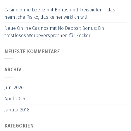
Casino ohne Lizenz mit Bonus und Freispielen – das
heimliche Risiko, das keiner wirklich will
Neue Online Casinos mit No Deposit Bonus: Ein
trostloses Werbeversprechen für Zocker
NEUESTE KOMMENTARE
ARCHIV
Juni 2026
April 2026
Januar 2018
KATEGORIEN