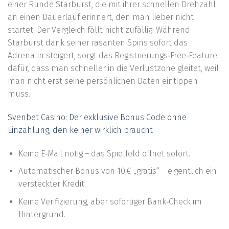
einer Runde Starburst, die mit ihrer schnellen Drehzahl
an einen Dauerlauf erinnert, den man lieber nicht
startet. Der Vergleich fällt nicht zufällig: Während
Starburst dank seiner rasanten Spins sofort das
Adrenalin steigert, sorgt das Registrierungs‑Free‑Feature
dafür, dass man schneller in die Verlustzone gleitet, weil
man nicht erst seine persönlichen Daten eintippen
muss.
Svenbet Casino: Der exklusive Bonus Code ohne
Einzahlung, den keiner wirklich braucht
Keine E‑Mail nötig – das Spielfeld öffnet sofort.
Automatischer Bonus von 10 € „gratis“ – eigentlich ein
versteckter Kredit.
Keine Verifizierung, aber sofortiger Bank‑Check im
Hintergrund.