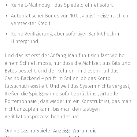
Keine E‑Mail nötig – das Spielfeld öffnet sofort.
Automatischer Bonus von 10 € „gratis“ – eigentlich ein
versteckter Kredit.
Keine Verifizierung, aber sofortiger Bank‑Check im
Hintergrund.
Und das ist erst der Anfang. Man fühlt sich fast wie bei
einem Schnellimbiss, nur dass die Mahlzeit aus Bits und
Bytes besteht, und der Kellner – in diesem Fall das
Casino‑Backend – prüft im Stillen, ob das Konto
tatsächlich existiert. Und weil das System nichts vergisst,
fließen die Spielgewinne sofort zurück ins „virtuelle
Portemonnaie“, das wiederum ein Konstrukt ist, das man
nicht anzapfen kann, bis man den lästigen
Verifikationsprozess beendet hat.
Online Casino Spieler Anzeige: Warum die