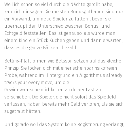
Weil ich schon so viel durch die Nächte gerollt habe,
kann ich dir sagen: Die meisten Bonusguthaben sind nur
ein Vorwand, um neue Spieler zu füttern, bevor sie
überhaupt den Unterschied zwischen Bonus- und
Echtgeld feststellen. Das ist genauso, als würde man
einem Kind ein Stück Kuchen geben und dann erwarten,
dass es die ganze Bäckerei bezahlt.
Betting‑Plattformen wie Betsson setzen auf das gleiche
Prinzip: Sie locken dich mit einer scheinbar risikofreien
Probe, während im Hintergrund ein Algorithmus already
tracks your every move, um die
Gewinnwahrscheinlichkeiten zu deiner Last zu
verschieben. Die Spieler, die nicht sofort das Spielfeld
verlassen, haben bereits mehr Geld verloren, als sie sich
zugetraut hätten.
Und gerade weil das System keine Registrierung verlangt,