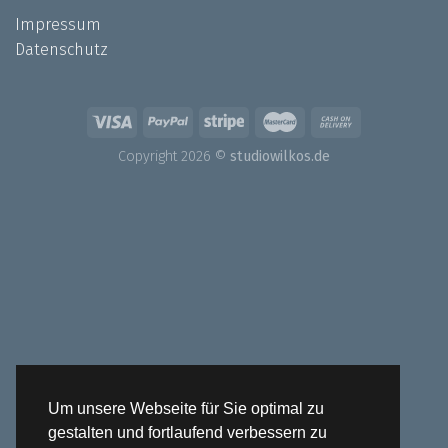
Impressum
Datenschutz
Copyright 2026 ©
studiowilkos.de
Um unsere Webseite für Sie optimal zu
gestalten und fortlaufend verbessern zu