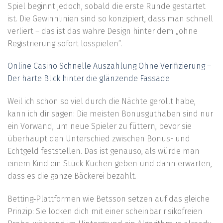
Spiel beginnt jedoch, sobald die erste Runde gestartet
ist. Die Gewinnlinien sind so konzipiert, dass man schnell
verliert – das ist das wahre Design hinter dem „ohne
Registrierung sofort losspielen“.
Online Casino Schnelle Auszahlung Ohne Verifizierung –
Der harte Blick hinter die glänzende Fassade
Weil ich schon so viel durch die Nächte gerollt habe,
kann ich dir sagen: Die meisten Bonusguthaben sind nur
ein Vorwand, um neue Spieler zu füttern, bevor sie
überhaupt den Unterschied zwischen Bonus- und
Echtgeld feststellen. Das ist genauso, als würde man
einem Kind ein Stück Kuchen geben und dann erwarten,
dass es die ganze Bäckerei bezahlt.
Betting‑Plattformen wie Betsson setzen auf das gleiche
Prinzip: Sie locken dich mit einer scheinbar risikofreien