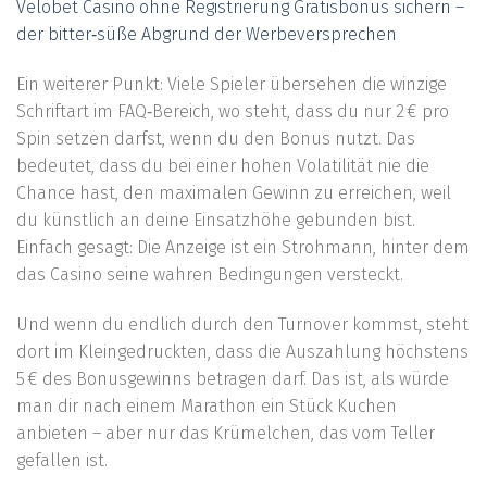
Velobet Casino ohne Registrierung Gratisbonus sichern –
der bitter‑süße Abgrund der Werbeversprechen
Ein weiterer Punkt: Viele Spieler übersehen die winzige
Schriftart im FAQ‑Bereich, wo steht, dass du nur 2 € pro
Spin setzen darfst, wenn du den Bonus nutzt. Das
bedeutet, dass du bei einer hohen Volatilität nie die
Chance hast, den maximalen Gewinn zu erreichen, weil
du künstlich an deine Einsatzhöhe gebunden bist.
Einfach gesagt: Die Anzeige ist ein Strohmann, hinter dem
das Casino seine wahren Bedingungen versteckt.
Und wenn du endlich durch den Turnover kommst, steht
dort im Kleingedruckten, dass die Auszahlung höchstens
5 € des Bonusgewinns betragen darf. Das ist, als würde
man dir nach einem Marathon ein Stück Kuchen
anbieten – aber nur das Krümelchen, das vom Teller
gefallen ist.