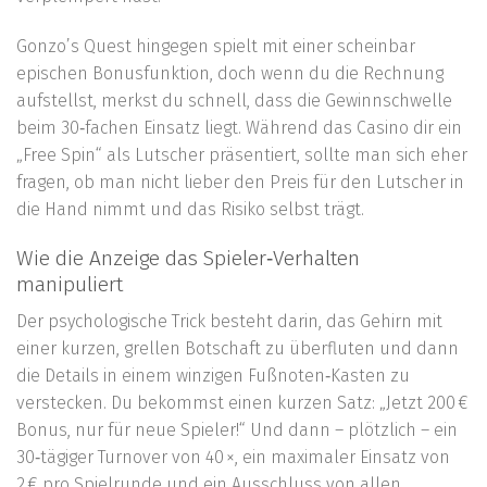
Gonzo’s Quest hingegen spielt mit einer scheinbar
epischen Bonusfunktion, doch wenn du die Rechnung
aufstellst, merkst du schnell, dass die Gewinnschwelle
beim 30‑fachen Einsatz liegt. Während das Casino dir ein
„Free Spin“ als Lutscher präsentiert, sollte man sich eher
fragen, ob man nicht lieber den Preis für den Lutscher in
die Hand nimmt und das Risiko selbst trägt.
Wie die Anzeige das Spieler‑Verhalten
manipuliert
Der psychologische Trick besteht darin, das Gehirn mit
einer kurzen, grellen Botschaft zu überfluten und dann
die Details in einem winzigen Fußnoten‑Kasten zu
verstecken. Du bekommst einen kurzen Satz: „Jetzt 200 €
Bonus, nur für neue Spieler!“ Und dann – plötzlich – ein
30‑tägiger Turnover von 40 ×, ein maximaler Einsatz von
2 € pro Spielrunde und ein Ausschluss von allen