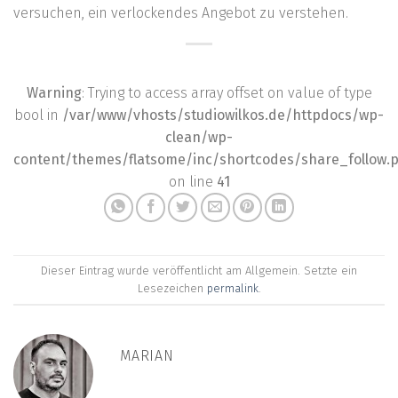
versuchen, ein verlockendes Angebot zu verstehen.
Warning
: Trying to access array offset on value of type
bool in
/var/www/vhosts/studiowilkos.de/httpdocs/wp-
clean/wp-
content/themes/flatsome/inc/shortcodes/share_follow.
on line
41
Dieser Eintrag wurde veröffentlicht am Allgemein. Setzte ein
Lesezeichen
permalink
.
MARIAN