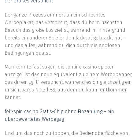
der Großes verspricht
Der ganze Prozess erinnert an ein schlechtes
Werbeplakat, das verspricht, dass du beim nächsten
Besuch das große Los ziehst, während im Hintergrund
bereits ein anderer Spieler den Jackpot geknackt hat –
und das alles, während du dich durch die endlosen
Bedingungen quälst.
Man könnte fast sagen, die „online casino spieler
anzeige“ ist das neue Äquivalent zu einem Werbebanner,
das dir ein „gift“ verspricht, während es dir gleichzeitig ein
unsichtbares Netz legt, aus dem du kaum entkommen
kannst.
felixspin casino Gratis-Chip ohne Einzahlung – ein
überbewertetes Werbegag
Und um das noch zu toppen, die Bedienoberfläche von