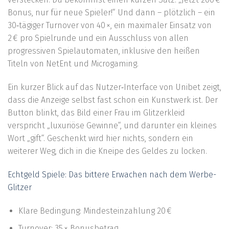
Bonus, nur für neue Spieler!“ Und dann – plötzlich – ein
30‑tägiger Turnover von 40 ×, ein maximaler Einsatz von
2 € pro Spielrunde und ein Ausschluss von allen
progressiven Spielautomaten, inklusive den heißen
Titeln von NetEnt und Microgaming.
Ein kurzer Blick auf das Nutzer‑Interface von Unibet zeigt,
dass die Anzeige selbst fast schon ein Kunstwerk ist. Der
Button blinkt, das Bild einer Frau im Glitzerkleid
verspricht „luxuriöse Gewinne“, und darunter ein kleines
Wort „gift“. Geschenkt wird hier nichts, sondern ein
weiterer Weg, dich in die Kneipe des Geldes zu locken.
Echtgeld Spiele: Das bittere Erwachen nach dem Werbe-
Glitzer
Klare Bedingung: Mindesteinzahlung 20 €
Turnover: 35 × Bonusbetrag