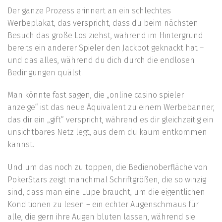
Der ganze Prozess erinnert an ein schlechtes
Werbeplakat, das verspricht, dass du beim nächsten
Besuch das große Los ziehst, während im Hintergrund
bereits ein anderer Spieler den Jackpot geknackt hat –
und das alles, während du dich durch die endlosen
Bedingungen quälst.
Man könnte fast sagen, die „online casino spieler
anzeige“ ist das neue Äquivalent zu einem Werbebanner,
das dir ein „gift“ verspricht, während es dir gleichzeitig ein
unsichtbares Netz legt, aus dem du kaum entkommen
kannst.
Und um das noch zu toppen, die Bedienoberfläche von
PokerStars zeigt manchmal Schriftgrößen, die so winzig
sind, dass man eine Lupe braucht, um die eigentlichen
Konditionen zu lesen – ein echter Augenschmaus für
alle, die gern ihre Augen bluten lassen, während sie