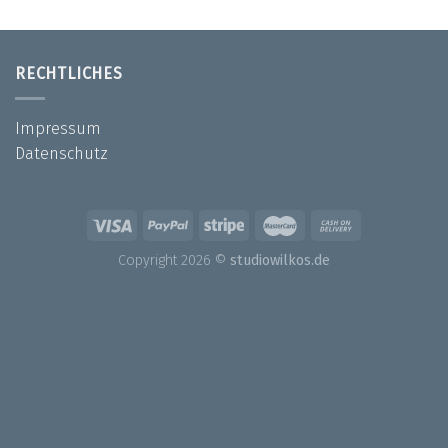
RECHTLICHES
Impressum
Datenschutz
Copyright 2026 ©
studiowilkos.de