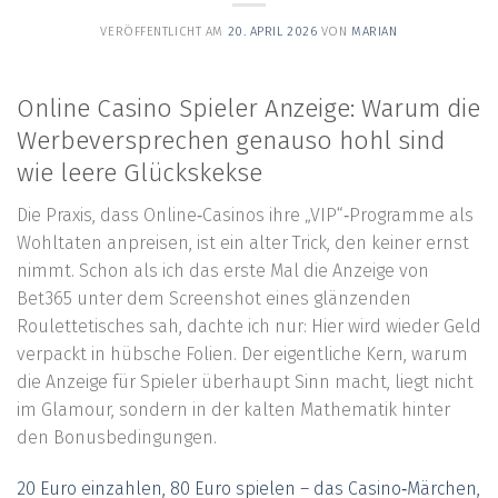
VERÖFFENTLICHT AM
20. APRIL 2026
VON
MARIAN
Online Casino Spieler Anzeige: Warum die
Werbeversprechen genauso hohl sind
wie leere Glückskekse
Die Praxis, dass Online‑Casinos ihre „VIP“‑Programme als
Wohltaten anpreisen, ist ein alter Trick, den keiner ernst
nimmt. Schon als ich das erste Mal die Anzeige von
Bet365 unter dem Screenshot eines glänzenden
Roulettetisches sah, dachte ich nur: Hier wird wieder Geld
verpackt in hübsche Folien. Der eigentliche Kern, warum
die Anzeige für Spieler überhaupt Sinn macht, liegt nicht
im Glamour, sondern in der kalten Mathematik hinter
den Bonusbedingungen.
20 Euro einzahlen, 80 Euro spielen – das Casino‑Märchen,