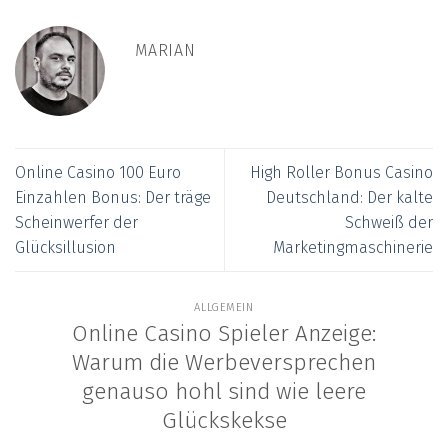
MARIAN
Online Casino 100 Euro
High Roller Bonus Casino
Einzahlen Bonus: Der träge
Deutschland: Der kalte
Scheinwerfer der
Schweiß der
Glücksillusion
Marketingmaschinerie
ALLGEMEIN
Online Casino Spieler Anzeige:
Warum die Werbeversprechen
genauso hohl sind wie leere
Glückskekse