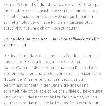
kannst. Während du dich durch die ersten 200 € kämpfst,
merkst du, dass die meisten Gewinne in den kleineren,
schnellen Spielen entstehen – genau wie bei einem
schnellen Slot, der dir jede Runde ein winziges Stück
zurückgibt, nur um dich am Tisch zu halten.
Online Slots Deutschland – Der kalte Kaffee‑Morgen für
jeden Spieler
Die Realität ist, dass du schnell das Gefühl hast, endlich
das „echte“ Spiel zu finden, aber die meisten
Bonus‑Wetten enden in einem endlosen Kreislauf aus
kleinen Gewinnen und großen Verlusten. Der eigentliche
Nutzen der Anzeige liegt nicht im Geld, das du
bekommst, sondern in den Daten, die das Casino
sammelt: Wie oft du spielst, welche Spiele du bevorzugst
und wann du das nächste Mal zurückkommst, weil du
glaubst, dass das nächste Mal der große Gewinn kommt.