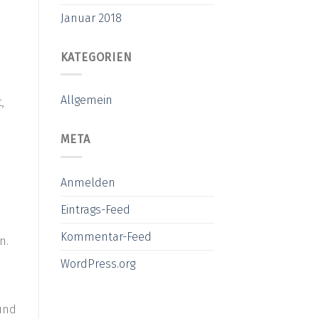
Januar 2018
KATEGORIEN
Allgemein
,
META
Anmelden
Eintrags-Feed
Kommentar-Feed
n.
WordPress.org
 und