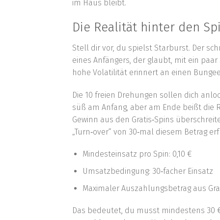
im Haus bleibt.
Die Realität hinter den S
Stell dir vor, du spielst Starburst. Der
eines Anfängers, der glaubt, mit ein pa
hohe Volatilität erinnert an einen Bunge
Die 10 freien Drehungen sollen dich anlo
süß am Anfang, aber am Ende beißt die Re
Gewinn aus den Gratis‑Spins überschreite
„Turn‑over“ von 30‑mal diesem Betrag erfü
Mindesteinsatz pro Spin: 0,10 €
Umsatzbedingung: 30‑facher Einsatz
Maximaler Auszahlungsbetrag aus Grat
Das bedeutet, du musst mindestens 30 €