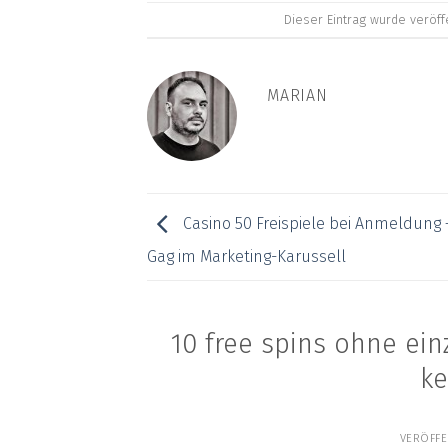
Dieser Eintrag wurde veröff
MARIAN
Casino 50 Freispiele bei Anmeldung –
Gag im Marketing-Karussell
10 free spins ohne ein
ke
VERÖFFE