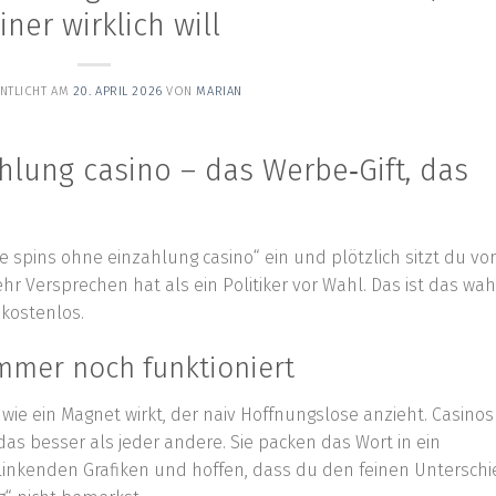
iner wirklich will
NTLICHT AM
20. APRIL 2026
VON
MARIAN
hlung casino – das Werbe‑Gift, das
ee spins ohne einzahlung casino“ ein und plötzlich sitzt du vor
r Versprechen hat als ein Politiker vor Wahl. Das ist das wa
 kostenlos.
mmer noch funktioniert
wie ein Magnet wirkt, der naiv Hoffnungslose anzieht. Casinos
das besser als jeder andere. Sie packen das Wort in ein
linkenden Grafiken und hoffen, dass du den feinen Unterschi