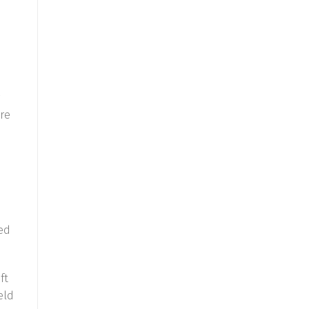
hre
ed
ft
eld