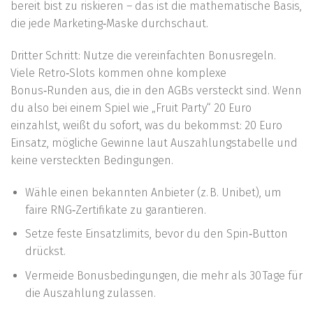
bereit bist zu riskieren – das ist die mathematische Basis,
die jede Marketing‑Maske durchschaut.
Dritter Schritt: Nutze die vereinfachten Bonusregeln.
Viele Retro‑Slots kommen ohne komplexe
Bonus‑Runden aus, die in den AGBs versteckt sind. Wenn
du also bei einem Spiel wie „Fruit Party“ 20 Euro
einzahlst, weißt du sofort, was du bekommst: 20 Euro
Einsatz, mögliche Gewinne laut Auszahlungstabelle und
keine versteckten Bedingungen.
Wähle einen bekannten Anbieter (z. B. Unibet), um
faire RNG‑Zertifikate zu garantieren.
Setze feste Einsatzlimits, bevor du den Spin‑Button
drückst.
Vermeide Bonusbedingungen, die mehr als 30 Tage für
die Auszahlung zulassen.