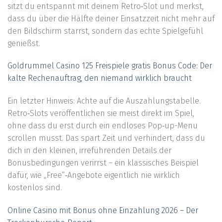
sitzt du entspannt mit deinem Retro‑Slot und merkst,
dass du über die Hälfte deiner Einsatzzeit nicht mehr auf
den Bildschirm starrst, sondern das echte Spielgefühl
genießst.
Goldrummel Casino 125 Freispiele gratis Bonus Code: Der
kalte Rechenauftrag, den niemand wirklich braucht
Ein letzter Hinweis: Achte auf die Auszahlungstabelle.
Retro‑Slots veröffentlichen sie meist direkt im Spiel,
ohne dass du erst durch ein endloses Pop‑up-Menu
scrollen musst. Das spart Zeit und verhindert, dass du
dich in den kleinen, irreführenden Details der
Bonusbedingungen verirrst – ein klassisches Beispiel
dafür, wie „Free“‑Angebote eigentlich nie wirklich
kostenlos sind.
Online Casino mit Bonus ohne Einzahlung 2026 – Der