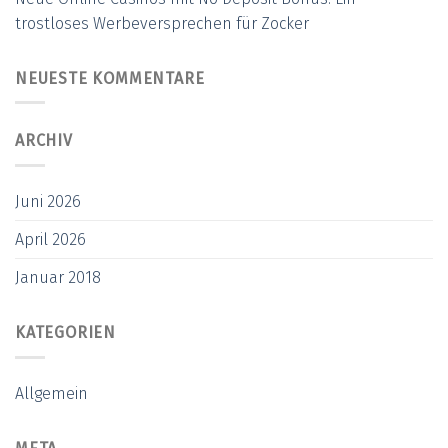
trostloses Werbeversprechen für Zocker
NEUESTE KOMMENTARE
ARCHIV
Juni 2026
April 2026
Januar 2018
KATEGORIEN
Allgemein