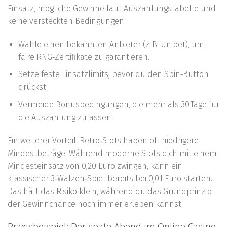
Einsatz, mögliche Gewinne laut Auszahlungstabelle und
keine versteckten Bedingungen.
Wähle einen bekannten Anbieter (z. B. Unibet), um
faire RNG‑Zertifikate zu garantieren.
Setze feste Einsatzlimits, bevor du den Spin‑Button
drückst.
Vermeide Bonusbedingungen, die mehr als 30 Tage für
die Auszahlung zulassen.
Ein weiterer Vorteil: Retro‑Slots haben oft niedrigere
Mindestbeträge. Während moderne Slots dich mit einem
Mindesteinsatz von 0,20 Euro zwingen, kann ein
klassischer 3‑Walzen‑Spiel bereits bei 0,01 Euro starten.
Das hält das Risiko klein, während du das Grundprinzip
der Gewinnchance noch immer erleben kannst.
Praxisbeispiel: Der späte Abend im Online Casino