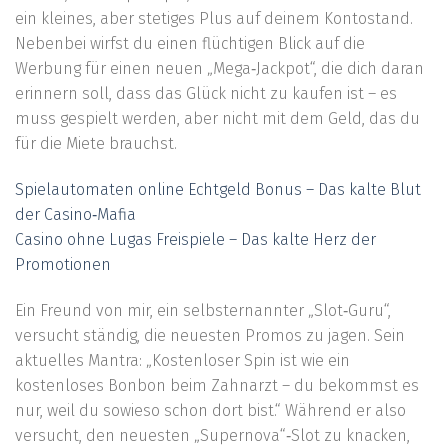
ein kleines, aber stetiges Plus auf deinem Kontostand.
Nebenbei wirfst du einen flüchtigen Blick auf die
Werbung für einen neuen „Mega‑Jackpot“, die dich daran
erinnern soll, dass das Glück nicht zu kaufen ist – es
muss gespielt werden, aber nicht mit dem Geld, das du
für die Miete brauchst.
Spielautomaten online Echtgeld Bonus – Das kalte Blut
der Casino‑Mafia
Casino ohne Lugas Freispiele – Das kalte Herz der
Promotionen
Ein Freund von mir, ein selbsternannter „Slot‑Guru“,
versucht ständig, die neuesten Promos zu jagen. Sein
aktuelles Mantra: „Kostenloser Spin ist wie ein
kostenloses Bonbon beim Zahnarzt – du bekommst es
nur, weil du sowieso schon dort bist.“ Während er also
versucht, den neuesten „Supernova“‑Slot zu knacken,