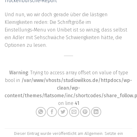
Trockenbursche‑Report
Und nun, wo wir doch gerade über die lästigen
Kleinigkeiten reden: Die Schriftgröße im
Einstellungs‑Menu von Unibet ist so winzig, dass selbst
ein Adler mit Sehschwäche Schwierigkeiten hätte, die
Optionen zu lesen.
Warning
: Trying to access array offset on value of type
bool in
/var/www/vhosts/studiowilkos.de/httpdocs/wp-
clean/wp-
content/themes/flatsome/inc/shortcodes/share_follow.
on line
41
Dieser Eintrag wurde veröffentlicht am Allgemein. Setzte ein