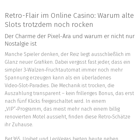
Retro-Flair im Online Casino: Warum alte
Slots trotzdem noch rocken
Der Charme der Pixel-Ära und warum er nicht nur
Nostalgie ist
Manche Spieler denken, der Reiz liegt ausschließlich im
Glanz neuer Grafiken. Dabei vergisst fast jeder, dass ein
simpler 3‑Walzen‑Fruchtautomat immer noch mehr
Spannung erzeugen kann als ein überladenes
Video‑Slot‑Paradies. Die Mechanik ist trocken, die
Auszahlung transparent – kein frilleriges Bonus, das erst
nach fünf Klicks freigeschaltet wird. In einem
„VIP“‑Programm, das meist mehr nach einem billig
renovierten Motel aussieht, finden diese Retro‑Schätze
ihr Zuhause.
Bet365, Unibet und LeoVegas bieten heute neben