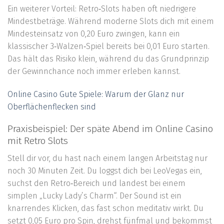
Ein weiterer Vorteil: Retro‑Slots haben oft niedrigere
Mindestbeträge. Während moderne Slots dich mit einem
Mindesteinsatz von 0,20 Euro zwingen, kann ein
klassischer 3‑Walzen‑Spiel bereits bei 0,01 Euro starten.
Das hält das Risiko klein, während du das Grundprinzip
der Gewinnchance noch immer erleben kannst.
Online Casino Gute Spiele: Warum der Glanz nur
Oberflächenflecken sind
Praxisbeispiel: Der späte Abend im Online Casino
mit Retro Slots
Stell dir vor, du hast nach einem langen Arbeitstag nur
noch 30 Minuten Zeit. Du loggst dich bei LeoVegas ein,
suchst den Retro‑Bereich und landest bei einem
simplen „Lucky Lady’s Charm“. Der Sound ist ein
knarrendes Klicken, das fast schon meditativ wirkt. Du
setzt 0,05 Euro pro Spin, drehst fünfmal und bekommst