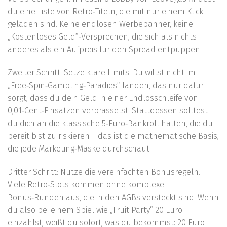
du eine Liste von Retro‑Titeln, die mit nur einem Klick
geladen sind. Keine endlosen Werbebanner, keine
„Kostenloses Geld“‑Versprechen, die sich als nichts
anderes als ein Aufpreis für den Spread entpuppen.
Zweiter Schritt: Setze klare Limits. Du willst nicht im
„Free‑Spin‑Gambling‑Paradies“ landen, das nur dafür
sorgt, dass du dein Geld in einer Endlosschleife von
0,01‑Cent‑Einsätzen verprasselst. Stattdessen solltest
du dich an die klassische 5‑Euro‑Bankroll halten, die du
bereit bist zu riskieren – das ist die mathematische Basis,
die jede Marketing‑Maske durchschaut.
Dritter Schritt: Nutze die vereinfachten Bonusregeln.
Viele Retro‑Slots kommen ohne komplexe
Bonus‑Runden aus, die in den AGBs versteckt sind. Wenn
du also bei einem Spiel wie „Fruit Party“ 20 Euro
einzahlst, weißt du sofort, was du bekommst: 20 Euro