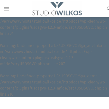
Warning
: Undefined property:
US\USDSGVO::$ga_trackoutboundlinks in
/var/www/vhosts/studiowilkos.de/httpdocs/wp-clean/wp-
content/plugins/usdsgvo-1.2.3-mf.de/src/USDSGVO.php
on
line
204
Warning
: Undefined property: US\USDSGVO::$ga_advlinkattr
in
/var/www/vhosts/studiowilkos.de/httpdocs/wp-
clean/wp-content/plugins/usdsgvo-1.2.3-
mf.de/src/USDSGVO.php
on line
207
Warning
: Undefined property: US\USDSGVO::$ga_demo in
/var/www/vhosts/studiowilkos.de/httpdocs/wp-clean/wp-
content/plugins/usdsgvo-1.2.3-mf.de/src/USDSGVO.php
on
line
210
Skip
to