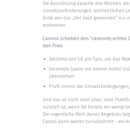
Die Auszahlung dauerte drei Wochen, di
Umsatzanforderungen, wöchentlichen Limi
Ende war das „Viel Geld gewonnen“ nur e
motivieren.
Casinos schieben den “casinority echtes 
den Preis
Setzlimit von 5 € pro Spin, um das Ris
Vermeide Spiele mit extrem hoher Volat
überstehen.
Prüfe immer die Umsatzbedingungen,
Und das ist noch nicht alles. Viele Plat
nützlich ist, wenn Sie bereits ein wenig 
Der eigentliche Wert dieses Angebots lieg
Casino dann wieder zurücknimmt – ein Kr