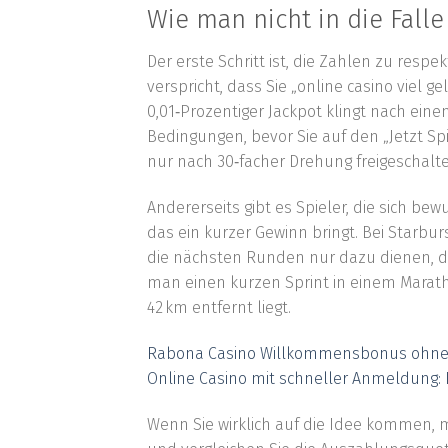
Wie man nicht in die Falle
Der erste Schritt ist, die Zahlen zu resp
verspricht, dass Sie „online casino viel 
0,01‑Prozentiger Jackpot klingt nach einem
Bedingungen, bevor Sie auf den „Jetzt Sp
nur nach 30‑facher Drehung freigeschalt
Andererseits gibt es Spieler, die sich bew
das ein kurzer Gewinn bringt. Bei Starbur
die nächsten Runden nur dazu dienen, den
man einen kurzen Sprint in einem Marath
42 km entfernt liegt.
Rabona Casino Willkommensbonus ohne Ei
Online Casino mit schneller Anmeldung: D
Wenn Sie wirklich auf die Idee kommen, m