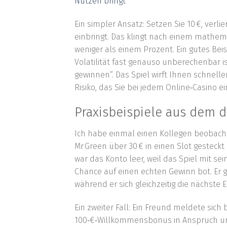
Nutzen bringt
Ein simpler Ansatz: Setzen Sie 10 €, verlie
einbringt. Das klingt nach einem mathema
weniger als einem Prozent. Ein gutes Beisp
Volatilität fast genauso unberechenbar i
gewinnen“. Das Spiel wirft Ihnen schnell
Risiko, das Sie bei jedem Online‑Casino e
Praxisbeispiele aus dem d
Ich habe einmal einen Kollegen beobacht
Mr Green über 30 € in einen Slot gesteckt
war das Konto leer, weil das Spiel mit s
Chance auf einen echten Gewinn bot. Er g
während er sich gleichzeitig die nächste
Ein zweiter Fall: Ein Freund meldete sic
100‑€‑Willkommensbonus in Anspruch und 