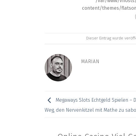
/var/www/vhosts/
content/themes/flatso
Dieser Eintrag wurde veröff
MARIAN
Megaways Slots Echtgeld Spielen – D
Weg, den Nervenkitzel mit Mathe zu sabo