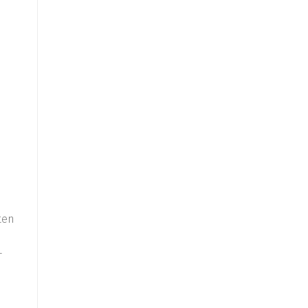
ten
–