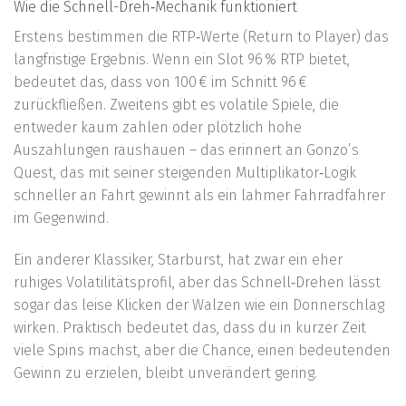
Wie die Schnell-Dreh‑Mechanik funktioniert
Erstens bestimmen die RTP‑Werte (Return to Player) das
langfristige Ergebnis. Wenn ein Slot 96 % RTP bietet,
bedeutet das, dass von 100 € im Schnitt 96 €
zurückfließen. Zweitens gibt es volatile Spiele, die
entweder kaum zahlen oder plötzlich hohe
Auszahlungen raushauen – das erinnert an Gonzo’s
Quest, das mit seiner steigenden Multiplikator‑Logik
schneller an Fahrt gewinnt als ein lahmer Fahrradfahrer
im Gegenwind.
Ein anderer Klassiker, Starburst, hat zwar ein eher
ruhiges Volatilitätsprofil, aber das Schnell‑Drehen lässt
sogar das leise Klicken der Walzen wie ein Donnerschlag
wirken. Praktisch bedeutet das, dass du in kurzer Zeit
viele Spins machst, aber die Chance, einen bedeutenden
Gewinn zu erzielen, bleibt unverändert gering.