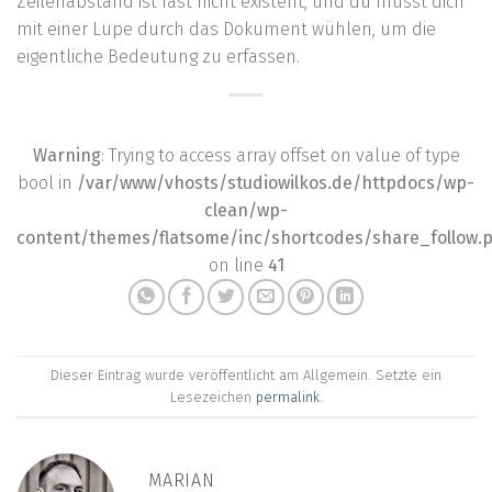
Zeilenabstand ist fast nicht existent, und du musst dich
mit einer Lupe durch das Dokument wühlen, um die
eigentliche Bedeutung zu erfassen.
Warning
: Trying to access array offset on value of type
bool in
/var/www/vhosts/studiowilkos.de/httpdocs/wp-
clean/wp-
content/themes/flatsome/inc/shortcodes/share_follow.
on line
41
Dieser Eintrag wurde veröffentlicht am Allgemein. Setzte ein
Lesezeichen
permalink
.
MARIAN