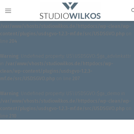
Warning
: Undefined property:
US\USDSGVO::$ga_trackoutboundlinks in
/var/www/vhosts/studiowilkos.de/httpdocs/wp-clean/wp-
content/plugins/usdsgvo-1.2.3-mf.de/src/USDSGVO.php
on
line
204
Warning
: Undefined property: US\USDSGVO::$ga_advlinkattr
in
/var/www/vhosts/studiowilkos.de/httpdocs/wp-
clean/wp-content/plugins/usdsgvo-1.2.3-
mf.de/src/USDSGVO.php
on line
207
Warning
: Undefined property: US\USDSGVO::$ga_demo in
/var/www/vhosts/studiowilkos.de/httpdocs/wp-clean/wp-
content/plugins/usdsgvo-1.2.3-mf.de/src/USDSGVO.php
on
line
210
Skip
to