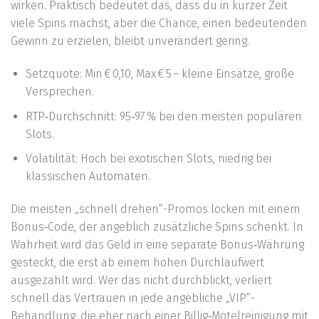
wirken. Praktisch bedeutet das, dass du in kurzer Zeit
viele Spins machst, aber die Chance, einen bedeutenden
Gewinn zu erzielen, bleibt unverändert gering.
Setzquote: Min € 0,10, Max € 5 – kleine Einsätze, große
Versprechen.
RTP‑Durchschnitt: 95‑97 % bei den meisten populären
Slots.
Volatilität: Hoch bei exotischen Slots, niedrig bei
klassischen Automaten.
Die meisten „schnell drehen“-Promos locken mit einem
Bonus‑Code, der angeblich zusätzliche Spins schenkt. In
Wahrheit wird das Geld in eine separate Bonus‑Währung
gesteckt, die erst ab einem hohen Durchlaufwert
ausgezahlt wird. Wer das nicht durchblickt, verliert
schnell das Vertrauen in jede angebliche „VIP“-
Behandlung, die eher nach einer Billig‑Motelreinigung mit