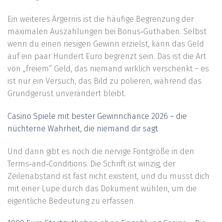
Ein weiteres Ärgernis ist die häufige Begrenzung der
maximalen Auszahlungen bei Bonus‑Guthaben. Selbst
wenn du einen riesigen Gewinn erzielst, kann das Geld
auf ein paar Hundert Euro begrenzt sein. Das ist die Art
von „freiem“ Geld, das niemand wirklich verschenkt – es
ist nur ein Versuch, das Bild zu polieren, während das
Grundgerüst unverändert bleibt.
Casino Spiele mit bester Gewinnchance 2026 – die
nüchterne Wahrheit, die niemand dir sagt
Und dann gibt es noch die nervige Fontgröße in den
Terms‑and‑Conditions. Die Schrift ist winzig, der
Zeilenabstand ist fast nicht existent, und du musst dich
mit einer Lupe durch das Dokument wühlen, um die
eigentliche Bedeutung zu erfassen.