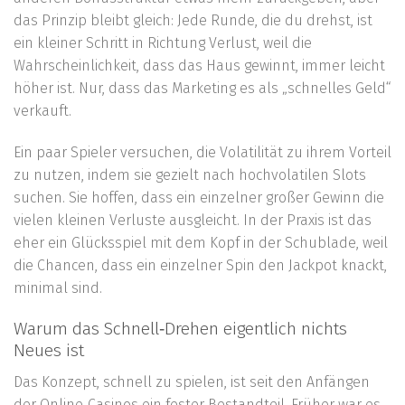
das Prinzip bleibt gleich: Jede Runde, die du drehst, ist
ein kleiner Schritt in Richtung Verlust, weil die
Wahrscheinlichkeit, dass das Haus gewinnt, immer leicht
höher ist. Nur, dass das Marketing es als „schnelles Geld“
verkauft.
Ein paar Spieler versuchen, die Volatilität zu ihrem Vorteil
zu nutzen, indem sie gezielt nach hochvolatilen Slots
suchen. Sie hoffen, dass ein einzelner großer Gewinn die
vielen kleinen Verluste ausgleicht. In der Praxis ist das
eher ein Glücksspiel mit dem Kopf in der Schublade, weil
die Chancen, dass ein einzelner Spin den Jackpot knackt,
minimal sind.
Warum das Schnell‑Drehen eigentlich nichts
Neues ist
Das Konzept, schnell zu spielen, ist seit den Anfängen
der Online‑Casinos ein fester Bestandteil. Früher war es