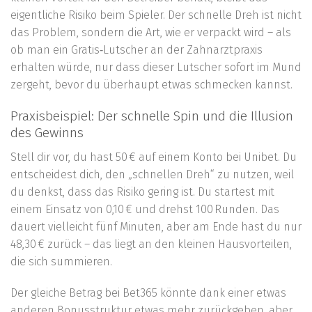
eigentliche Risiko beim Spieler. Der schnelle Dreh ist nicht
das Problem, sondern die Art, wie er verpackt wird – als
ob man ein Gratis‑Lutscher an der Zahnarztpraxis
erhalten würde, nur dass dieser Lutscher sofort im Mund
zergeht, bevor du überhaupt etwas schmecken kannst.
Praxisbeispiel: Der schnelle Spin und die Illusion
des Gewinns
Stell dir vor, du hast 50 € auf einem Konto bei Unibet. Du
entscheidest dich, den „schnellen Dreh“ zu nutzen, weil
du denkst, dass das Risiko gering ist. Du startest mit
einem Einsatz von 0,10 € und drehst 100 Runden. Das
dauert vielleicht fünf Minuten, aber am Ende hast du nur
48,30 € zurück – das liegt an den kleinen Hausvorteilen,
die sich summieren.
Der gleiche Betrag bei Bet365 könnte dank einer etwas
anderen Bonusstruktur etwas mehr zurückgeben, aber