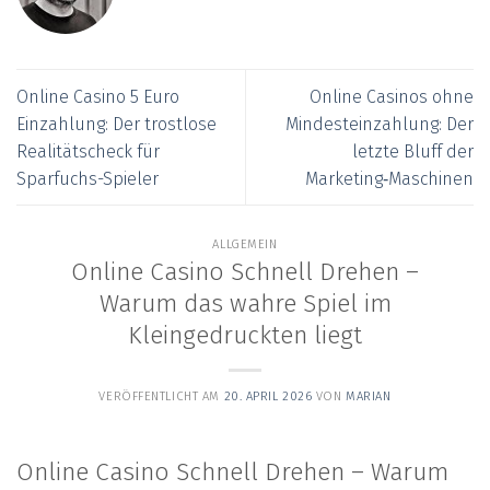
Online Casino 5 Euro
Online Casinos ohne
Einzahlung: Der trostlose
Mindesteinzahlung: Der
Realitätscheck für
letzte Bluff der
Sparfuchs-Spieler
Marketing‑Maschinen
ALLGEMEIN
Online Casino Schnell Drehen –
Warum das wahre Spiel im
Kleingedruckten liegt
VERÖFFENTLICHT AM
20. APRIL 2026
VON
MARIAN
Online Casino Schnell Drehen – Warum