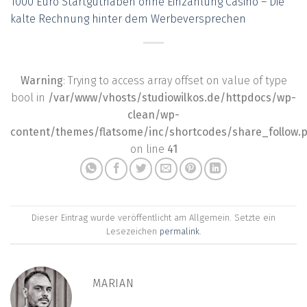
1000 Euro Startguthaben ohne Einzahlung Casino – Die
kalte Rechnung hinter dem Werbeversprechen
Warning
: Trying to access array offset on value of type
bool in
/var/www/vhosts/studiowilkos.de/httpdocs/wp-
clean/wp-
content/themes/flatsome/inc/shortcodes/share_follow.
on line
41
Dieser Eintrag wurde veröffentlicht am Allgemein. Setzte ein
Lesezeichen
permalink
.
MARIAN