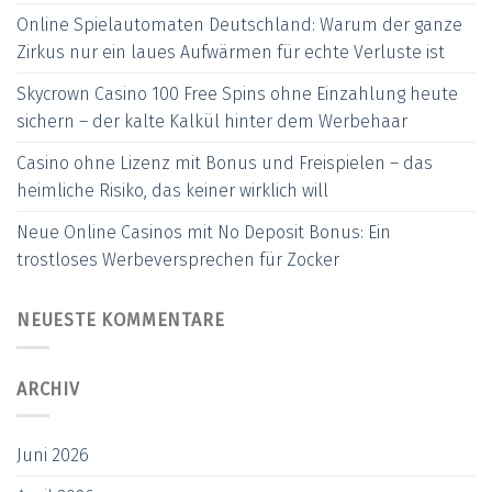
Online Spielautomaten Deutschland: Warum der ganze
Zirkus nur ein laues Aufwärmen für echte Verluste ist
Skycrown Casino 100 Free Spins ohne Einzahlung heute
sichern – der kalte Kalkül hinter dem Werbehaar
Casino ohne Lizenz mit Bonus und Freispielen – das
heimliche Risiko, das keiner wirklich will
Neue Online Casinos mit No Deposit Bonus: Ein
trostloses Werbeversprechen für Zocker
NEUESTE KOMMENTARE
ARCHIV
Juni 2026