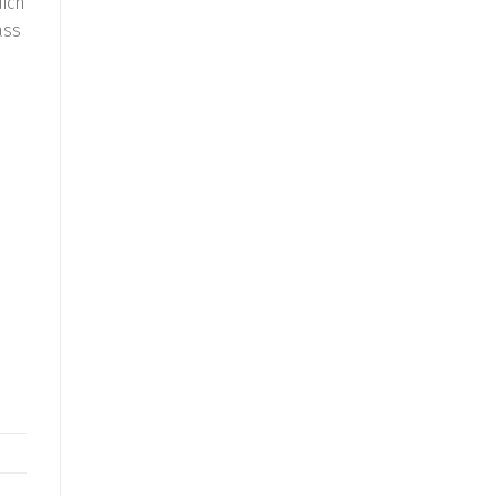
dich
ass