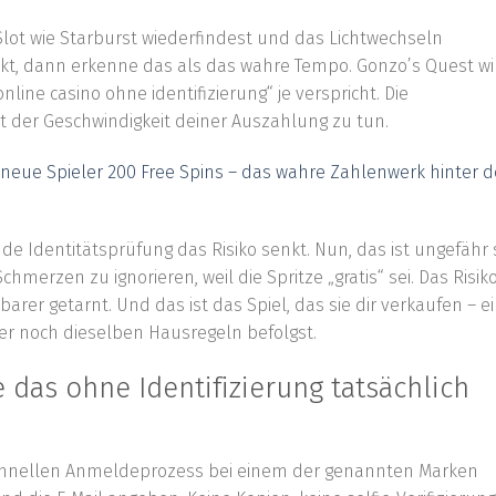
lot wie Starburst wiederfindest und das Lichtwechseln
nkt, dann erkenne das als das wahre Tempo. Gonzo’s Quest wir
ine casino ohne identifizierung“ je verspricht. Die
t der Geschwindigkeit deiner Auszahlung zu tun.
eue Spieler 200 Free Spins – das wahre Zahlenwerk hinter 
de Identitätsprüfung das Risiko senkt. Nun, das ist ungefähr 
merzen zu ignorieren, weil die Spritze „gratis“ sei. Das Risik
tbarer getarnt. Und das ist das Spiel, das sie dir verkaufen – e
r noch dieselben Hausregeln befolgst.
e das ohne Identifizierung tatsächlich
 schnellen Anmeldeprozess bei einem der genannten Marken