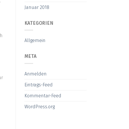
.
Januar 2018
KATEGORIEN
ch
Allgemein
META
Anmelden
ur
Eintrags-Feed
Kommentar-Feed
WordPress.org