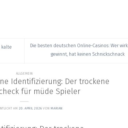
Die besten deutschen Online-Casinos: Wer wirk
 kalte
gewinnt, hat keinen Schnickschnack
ALLGEMEIN
e Identifizierung: Der trockene
scheck für müde Spieler
NTLICHT AM
20. APRIL 2026
VON
MARIAN