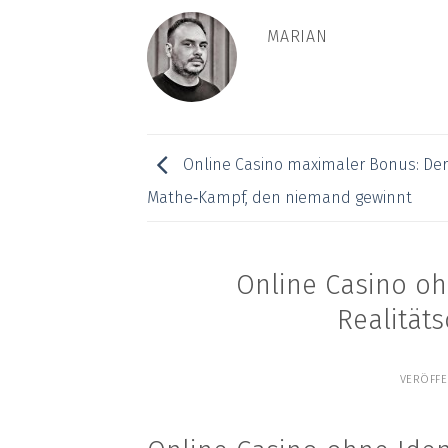
MARIAN
Online Casino maximaler Bonus: Der
Mathe‑Kampf, den niemand gewinnt
Online Casino ohn
Realität
VERÖFFE