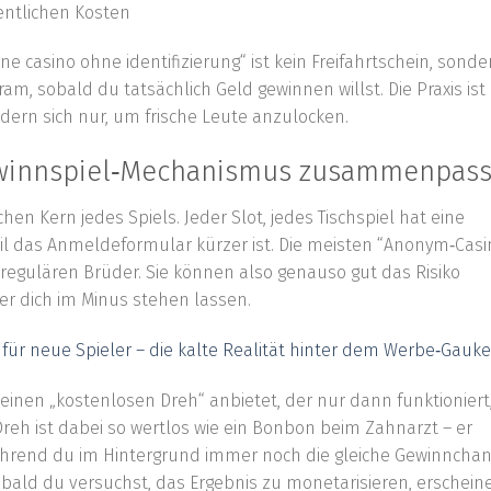
entlichen Kosten
ine casino ohne identifizierung“ ist kein Freifahrtschein, sonde
m, sobald du tatsächlich Geld gewinnen willst. Die Praxis ist
ern sich nur, um frische Leute anzulocken.
ewinnspiel‑Mechanismus zusammenpass
hen Kern jedes Spiels. Jeder Slot, jedes Tischspiel hat eine
eil das Anmeldeformular kürzer ist. Die meisten “Anonym‑Casi
 regulären Brüder. Sie können also genauso gut das Risiko
er dich im Minus stehen lassen.
ür neue Spieler – die kalte Realität hinter dem Werbe‑Gauke
m einen „kostenlosen Dreh“ anbietet, der nur dann funktioniert
reh ist dabei so wertlos wie ein Bonbon beim Zahnarzt – er
 während du im Hintergrund immer noch die gleiche Gewinncha
obald du versuchst, das Ergebnis zu monetarisieren, erschein