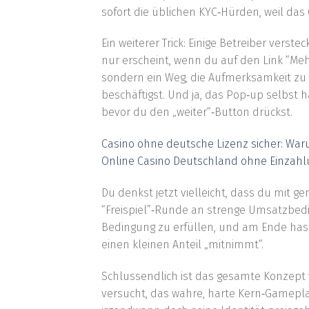
sofort die üblichen KYC‑Hürden, weil das Ge
Ein weiterer Trick: Einige Betreiber vers
nur erscheint, wenn du auf den Link “Mehr 
sondern ein Weg, die Aufmerksamkeit z
beschäftigst. Und ja, das Pop‑up selbst ha
bevor du den „weiter“‑Button drückst.
Casino ohne deutsche Lizenz sicher: Waru
Online Casino Deutschland ohne Einzahl
Du denkst jetzt vielleicht, dass du mit ge
“Freispiel”‑Runde an strenge Umsatzbedi
Bedingung zu erfüllen, und am Ende hast
einen kleinen Anteil „mitnimmt“.
Schlussendlich ist das gesamte Konzept v
versucht, das wahre, harte Kern‑Gameplay