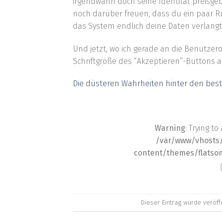
irgendwann doch seine Identität preisge
noch darüber freuen, dass du ein paar R
das System endlich deine Daten verlangt
Und jetzt, wo ich gerade an die Benutzer
Schriftgröße des “Akzeptieren”-Buttons au
Die düsteren Wahrheiten hinter den beste
Warning
: Trying t
/var/www/vhosts/
content/themes/flatso
Dieser Eintrag wurde veröff