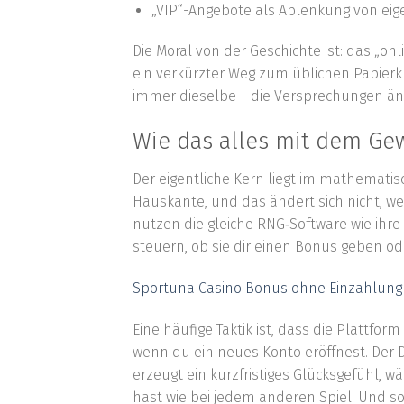
„VIP“-Angebote als Ablenkung von eig
Die Moral von der Geschichte ist: das „onl
ein verkürzter Weg zum üblichen Papierkra
immer dieselbe – die Versprechungen änd
Wie das alles mit dem G
Der eigentliche Kern liegt im mathematisc
Hauskante, und das ändert sich nicht, w
nutzen die gleiche RNG‑Software wie ihre
steuern, ob sie dir einen Bonus geben od
Sportuna Casino Bonus ohne Einzahlung f
Eine häufige Taktik ist, dass die Plattfor
wenn du ein neues Konto eröffnest. Der D
erzeugt ein kurzfristiges Glücksgefühl,
hast wie bei jedem anderen Spiel. Und s