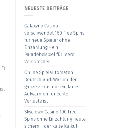
NEUESTE BEITRÄGE
Galaxyno Casino
verschwendet 160 Free Spins
für neue Spieler ohne
Einzahlung – ein
Paradebeispiel für leere
Versprechen
in
Online Spielautomaten
Deutschland: Warum der
ganze Zirkus nur ein laues
ist
Aufwärmen für echte
Verluste ist
n
Skycrown Casino 100 Free
d
Spins ohne Einzahlung heute
sichern – der kalte Kalkül