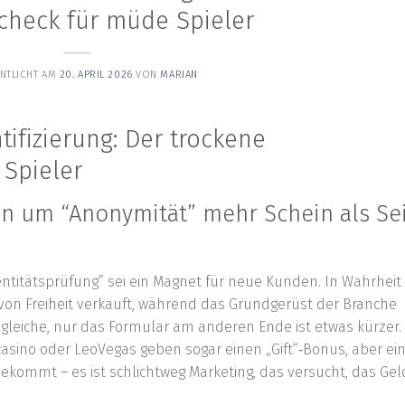
scheck für müde Spieler
NTLICHT AM
20. APRIL 2026
VON
MARIAN
ifizierung: Der trockene
 Spieler
n um “Anonymität” mehr Schein als Se
entitätsprüfung” sei ein Magnet für neue Kunden. In Wahrheit 
n von Freiheit verkauft, während das Grundgerüst der Branche
s gleiche, nur das Formular am anderen Ende ist etwas kürzer.
asino oder LeoVegas geben sogar einen „Gift“‑Bonus, aber ei
kommt – es ist schlichtweg Marketing, das versucht, das Gel