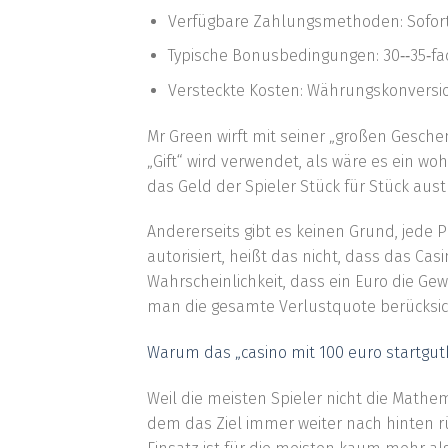
Verfügbare Zahlungsmethoden: Sofortü
Typische Bonusbedingungen: 30‑‑35‑fa
Versteckte Kosten: Währungskonversi
Mr Green wirft mit seiner „großen Gesche
„Gift“ wird verwendet, als wäre es ein w
das Geld der Spieler Stück für Stück aust
Andererseits gibt es keinen Grund, jede 
autorisiert, heißt das nicht, dass das Cas
Wahrscheinlichkeit, dass ein Euro die Gew
man die gesamte Verlustquote berücksich
Warum das „casino mit 100 euro startgut
Weil die meisten Spieler nicht die Mathe
dem das Ziel immer weiter nach hinten 