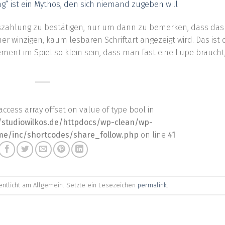
g“ ist ein Mythos, den sich niemand zugeben will
uszahlung zu bestätigen, nur um dann zu bemerken, dass das
er winzigen, kaum lesbaren Schriftart angezeigt wird. Das ist 
ent im Spiel so klein sein, dass man fast eine Lupe braucht
o access array offset on value of type bool in
studiowilkos.de/httpdocs/wp-clean/wp-
me/inc/shortcodes/share_follow.php
on line
41
entlicht am Allgemein. Setzte ein Lesezeichen
permalink
.