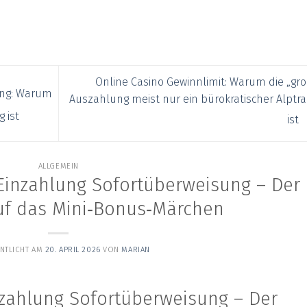
Online Casino Gewinnlimit: Warum die „gr
ung: Warum
Auszahlung meist nur ein bürokratischer Alpt
 ist
ist
ALLGEMEIN
 Einzahlung Sofortüberweisung – Der
auf das Mini‑Bonus‑Märchen
NTLICHT AM
20. APRIL 2026
VON
MARIAN
nzahlung Sofortüberweisung – Der