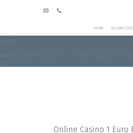
Warning
: Undefined property: US\USDSGVO::$ga_trackoutbou
mf.de/src/USDSGVO.php
on line
204
HOME
BUSINESSPO
Warning
: Undefined property: US\USDSGVO::$ga_advlinkattr 
line
207
Warning
: Undefined property: US\USDSGVO::$ga_demo in
/va
210
Skip
to
content
Online Casino 1 Euro