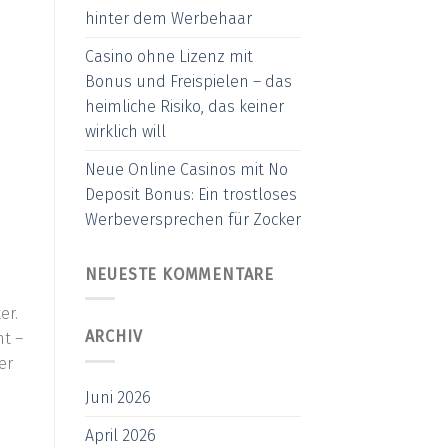
hinter dem Werbehaar
Casino ohne Lizenz mit
Bonus und Freispielen – das
heimliche Risiko, das keiner
wirklich will
Neue Online Casinos mit No
Deposit Bonus: Ein trostloses
Werbeversprechen für Zocker
NEUESTE KOMMENTARE
er.
ARCHIV
nt –
er
Juni 2026
April 2026