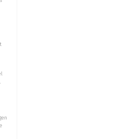
s
t
el
,
ngen
e