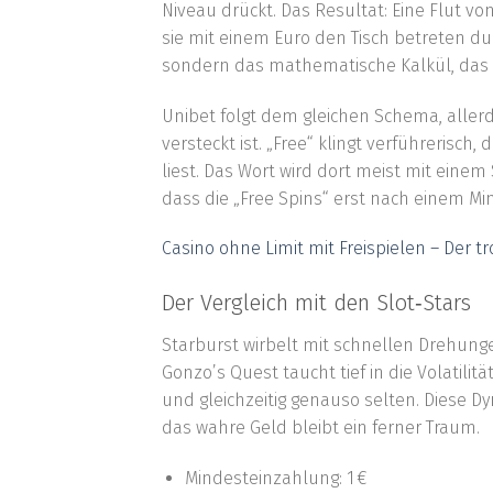
Niveau drückt. Das Resultat: Eine Flut vo
sie mit einem Euro den Tisch betreten durf
sondern das mathematische Kalkül, das d
Unibet folgt dem gleichen Schema, allerd
versteckt ist. „Free“ klingt verführeris
liest. Das Wort wird dort meist mit einem
dass die „Free Spins“ erst nach einem M
Casino ohne Limit mit Freispielen – Der t
Der Vergleich mit den Slot‑Stars
Starburst wirbelt mit schnellen Drehunge
Gonzo’s Quest taucht tief in die Volatilit
und gleichzeitig genauso selten. Diese Dy
das wahre Geld bleibt ein ferner Traum.
Mindesteinzahlung: 1 €