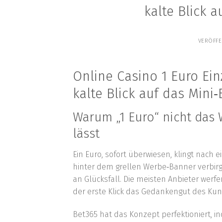
kalte Blick 
VERÖFFE
Online Casino 1 Euro Ei
kalte Blick auf das Min
Warum „1 Euro“ nicht das 
lässt
Ein Euro, sofort überwiesen, klingt na
hinter dem grellen Werbe‑Banner verbirg
an Glücksfall. Die meisten Anbieter werf
der erste Klick das Gedankengut des Kun
Bet365 hat das Konzept perfektioniert, i