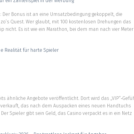
ur ein Zahlenspiel in der Werbung
 Der Bonus ist an eine Umsatzbedingung gekoppelt, die
Gonzo’s Quest. Wer glaubt, mit 100 kostenlosen Drehungen das
ip nicht. Es ist wie ein Marathon, bei dem man nach vier Mete
e Realität für harte Spieler
s ähnliche Angebote veröffentlicht. Dort wird das „VIP“‑Gefü
e verkauft, das nach dem Auspacken eines neuen Handtuchs
: Der Spieler gibt sein Geld, das Casino verpackt es in ein Netz