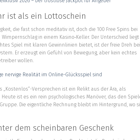
exklusiv 2026 – Der trostlose Jackpot für Angeber
 ist als ein Lottoschein
keit, die fast schon meditativ ist, doch die 100 Free Spins bei
 Wimpernschlag in einem Kasino‑Keller. Der Unterschied liegt
s Spiel mit klaren Gewinnlinien bietet, ist der freie Dreh be
tem. Er erzeugt ein Gefühl von Bewegung, aber kein echtes
etreiber wollen.
e nervige Realität im Online-Glücksspiel sind
s „Kostenlos“-Versprechen ist ein Relikt aus der Ära, als
eute ist es ein rein psychologisches Manöver, das den Spiel
n Gruppe. Die eigentliche Rechnung bleibt im Hintergrund, wo s
inter dem scheinbaren Geschenk