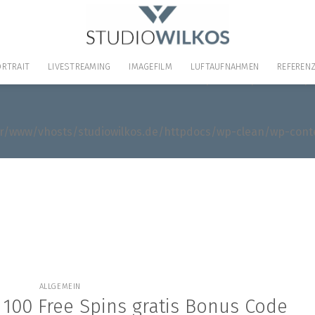
ndlinks in
/var/www/vhosts/studiowilkos.de/httpdocs/wp-cl
RTRAIT
LIVESTREAMING
IMAGEFILM
LUFTAUFNAHMEN
REFEREN
in
/var/www/vhosts/studiowilkos.de/httpdocs/wp-clean/wp-
r/www/vhosts/studiowilkos.de/httpdocs/wp-clean/wp-cont
ALLGEMEIN
100 Free Spins gratis Bonus Code