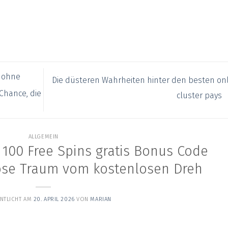
e ohne
Die düsteren Wahrheiten hinter den besten on
Chance, die
cluster pays
ALLGEMEIN
100 Free Spins gratis Bonus Code
lose Traum vom kostenlosen Dreh
NTLICHT AM
20. APRIL 2026
VON
MARIAN