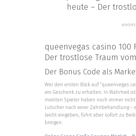
heute – Der trost
VERÖFFE
queenvegas casino 100 F
Der trostlose Traum vo
Der Bonus Code als Mark
Wer den ersten Blick auf “queenvegas casi
ein Geschenk zu erhalten. In Wahrheit ist 
meisten Spieler haben noch immer nicht be
Lutscher nach einer Zahnbehandlung – er 
leicht eingeben, führt aber sofort zu B
bringen.