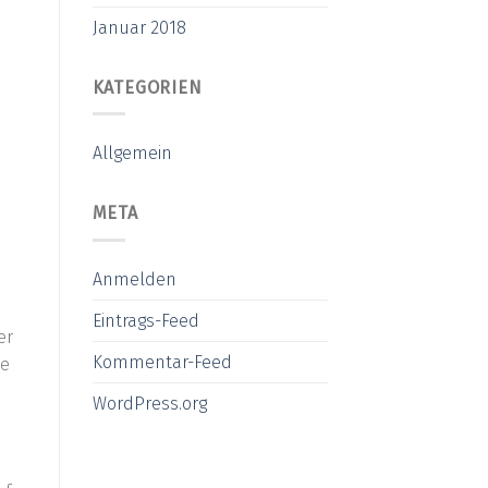
Januar 2018
KATEGORIEN
Allgemein
i
META
Anmelden
Eintrags-Feed
er
Kommentar-Feed
ie
WordPress.org