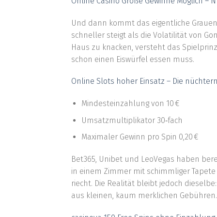
Online Casino Große Gewinne Möglich – N
Und dann kommt das eigentliche Grauen:
schneller steigt als die Volatilität von 
Haus zu knacken, versteht das Spielprinz
schon einen Eiswürfel essen muss.
Online Slots hoher Einsatz – Die nüchtern
Mindesteinzahlung von 10 €
Umsatzmultiplikator 30‑fach
Maximaler Gewinn pro Spin 0,20 €
Bet365, Unibet und LeoVegas haben bereit
in einem Zimmer mit schimmliger Tapet
riecht. Die Realität bleibt jedoch dieselbe
aus kleinen, kaum merklichen Gebühren.