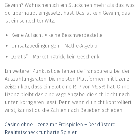
Gewinn? Wahrscheinlich ein Stückchen mehr als das, was
du überhaupt eingesetzt hast. Das ist kein Gewinn, das
ist ein schlechter Witz.
Keine Aufsicht = keine Beschwerdestelle
Umsatzbedingungen = Mathe‑Algebra
„Gratis“ = Marketingtrick, kein Geschenk
Ein weiterer Punkt ist die fehlende Transparenz bei den
Auszahlungsraten. Die meisten Plattformen mit Lizenz
zeigen klar, dass ein Slot eine RTP von 96,5 % hat. Ohne
Lizenz bleibt das eine vage Angabe, die sich leicht nach
unten korrigieren lässt. Denn wenn du nicht kontrolliert
wirst, kannst du die Zahlen nach Belieben schieben.
Casino ohne Lizenz mit Freispielen – Der düstere
Realitätscheck für harte Spieler