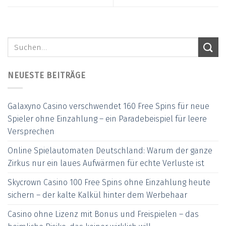
NEUESTE BEITRÄGE
Galaxyno Casino verschwendet 160 Free Spins für neue
Spieler ohne Einzahlung – ein Paradebeispiel für leere
Versprechen
Online Spielautomaten Deutschland: Warum der ganze
Zirkus nur ein laues Aufwärmen für echte Verluste ist
Skycrown Casino 100 Free Spins ohne Einzahlung heute
sichern – der kalte Kalkül hinter dem Werbehaar
Casino ohne Lizenz mit Bonus und Freispielen – das