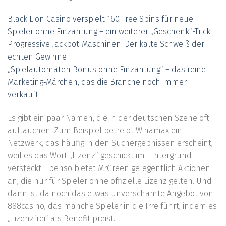
Black Lion Casino verspielt 160 Free Spins für neue
Spieler ohne Einzahlung – ein weiterer „Geschenk“-Trick
Progressive Jackpot-Maschinen: Der kalte Schweiß der
echten Gewinne
„Spielautomaten Bonus ohne Einzahlung“ – das reine
Marketing‑Märchen, das die Branche noch immer
verkauft
Es gibt ein paar Namen, die in der deutschen Szene oft
auftauchen. Zum Beispiel betreibt Winamax ein
Netzwerk, das häufig in den Suchergebnissen erscheint,
weil es das Wort „Lizenz“ geschickt im Hintergrund
versteckt. Ebenso bietet MrGreen gelegentlich Aktionen
an, die nur für Spieler ohne offizielle Lizenz gelten. Und
dann ist da noch das etwas unverschämte Angebot von
888casino, das manche Spieler in die Irre führt, indem es
„Lizenzfrei“ als Benefit preist.