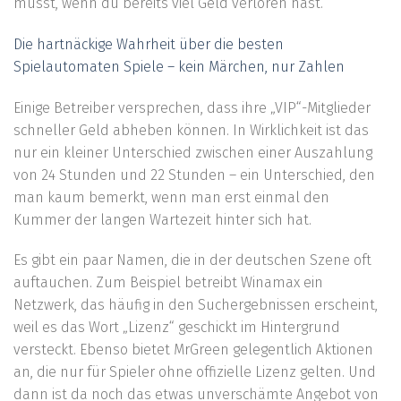
musst, wenn du bereits viel Geld verloren hast.
Die hartnäckige Wahrheit über die besten
Spielautomaten Spiele – kein Märchen, nur Zahlen
Einige Betreiber versprechen, dass ihre „VIP“-Mitglieder
schneller Geld abheben können. In Wirklichkeit ist das
nur ein kleiner Unterschied zwischen einer Auszahlung
von 24 Stunden und 22 Stunden – ein Unterschied, den
man kaum bemerkt, wenn man erst einmal den
Kummer der langen Wartezeit hinter sich hat.
Es gibt ein paar Namen, die in der deutschen Szene oft
auftauchen. Zum Beispiel betreibt Winamax ein
Netzwerk, das häufig in den Suchergebnissen erscheint,
weil es das Wort „Lizenz“ geschickt im Hintergrund
versteckt. Ebenso bietet MrGreen gelegentlich Aktionen
an, die nur für Spieler ohne offizielle Lizenz gelten. Und
dann ist da noch das etwas unverschämte Angebot von