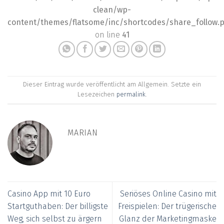
clean/wp-
content/themes/flatsome/inc/shortcodes/share_follow.
on line
41
Dieser Eintrag wurde veröffentlicht am Allgemein. Setzte ein
Lesezeichen
permalink
.
MARIAN
Casino App mit 10 Euro
Seriöses Online Casino mit
Startguthaben: Der billigste
Freispielen: Der trügerische
Weg, sich selbst zu ärgern
Glanz der Marketingmaske