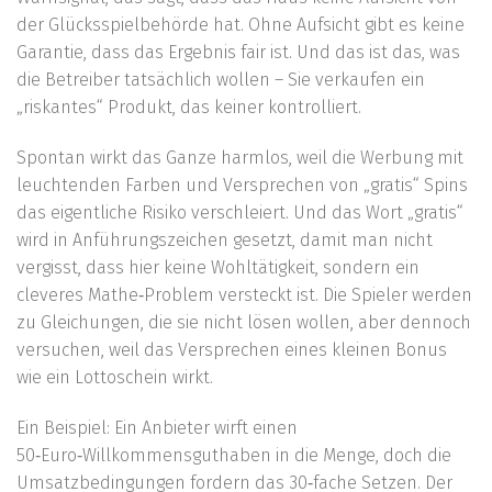
der Glücksspielbehörde hat. Ohne Aufsicht gibt es keine
Garantie, dass das Ergebnis fair ist. Und das ist das, was
die Betreiber tatsächlich wollen – Sie verkaufen ein
„riskantes“ Produkt, das keiner kontrolliert.
Spontan wirkt das Ganze harmlos, weil die Werbung mit
leuchtenden Farben und Versprechen von „gratis“ Spins
das eigentliche Risiko verschleiert. Und das Wort „gratis“
wird in Anführungszeichen gesetzt, damit man nicht
vergisst, dass hier keine Wohltätigkeit, sondern ein
cleveres Mathe‑Problem versteckt ist. Die Spieler werden
zu Gleichungen, die sie nicht lösen wollen, aber dennoch
versuchen, weil das Versprechen eines kleinen Bonus
wie ein Lottoschein wirkt.
Ein Beispiel: Ein Anbieter wirft einen
50‑Euro‑Willkommensguthaben in die Menge, doch die
Umsatzbedingungen fordern das 30‑fache Setzen. Der