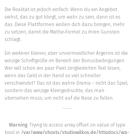
Die Realität ist jedoch einfach: Wenn du ein Angebot
siehst, das zu gut klingt, um wahr zu sein, dann ist es
das. Diese Plattformen wollen dich dazu bringen, mehr
zu setzen, damit die Mathe‑Formel zu ihren Gunsten
schlägt.
Ein weiterer kleiner, aber unvermeidlicher Ärgernis ist die
winzige Schriftgröße im Bereich der Bonusbedingungen.
Wer will schon ein paar Pixel zergliederten Text lesen,
wenn das Geld in der Hand so viel schneller
verschwindet? Das ist das wahre Drama – nicht das Spiel,
sondern das winzige Kleingedruckte, das man
übersehen muss, um nicht auf die Nase zu fallen.
Warning
: Trying to access array offset on value of type
bool in
/var/www/vhosts/studiowilkos.de/httpdocs/wp-