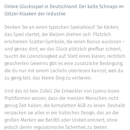
Online Glücksspiel in Deutschland: Der kalte Schnaps im
Glitzer-Kloaken der Industrie
Denken Sie an einen typischen Spielablauf: Sie klicken,
das Spiel startet, die Walzen drehen sich. Plötzlich
erscheinen Scatter‑Symbole, die einen Bonus auslösen –
und genau dort, wo das Glück plötzlich greifbar scheint,
taucht die Lizenzlosigkeit auf. Statt eines klaren, rechtlich
gesicherten Gewinns gibt es eine zusätzliche Bedingung,
die du nur mit einem Lächeln überlesen kannst, weil du
zu gierig bist, das kleine Ding zu verlieren.
Und das ist kein Zufall. Die Entwickler von Lizenz‑losen
Plattformen wissen, dass die meisten Menschen nicht
genug Zeit haben, die kompletten AGB zu lesen. Deshalb
verpacken sie alles in ein hübsches Design, das an die
großen Marken wie Bet365 oder Unibet erinnert, ohne
jedoch deren regulatorische Sicherheit zu bieten.