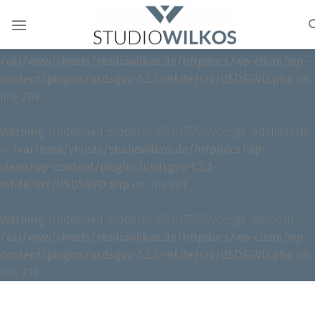
Warning
: Undefined property:
US\USDSGVO::$ga_trackoutboundlinks in
/var/www/vhosts/studiowilkos.de/httpdocs/wp-clean/wp-
content/plugins/usdsgvo-1.2.3-mf.de/src/USDSGVO.php
on
line
204
Warning
: Undefined property: US\USDSGVO::$ga_advlinkattr
in
/var/www/vhosts/studiowilkos.de/httpdocs/wp-
clean/wp-content/plugins/usdsgvo-1.2.3-
mf.de/src/USDSGVO.php
on line
207
Warning
: Undefined property: US\USDSGVO::$ga_demo in
/var/www/vhosts/studiowilkos.de/httpdocs/wp-clean/wp-
content/plugins/usdsgvo-1.2.3-mf.de/src/USDSGVO.php
on
line
210
Skip
to