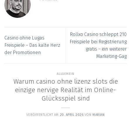
Rollxo Casino schleppt 210
Casino ohne Lugas
Freispiele bei Registrierung
Freispiele – Das kalte Herz
gratis – ein weiterer
der Promotionen
Marketing-Gag
ALLGEMEIN
Warum casino ohne lizenz slots die
einzige nervige Realität im Online-
Glücksspiel sind
VERÖFFENTLICHT AM
20. APRIL 2026
VON
MARIAN