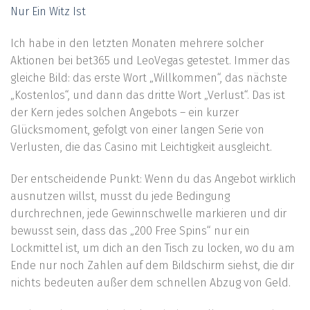
Nur Ein Witz Ist
Ich habe in den letzten Monaten mehrere solcher
Aktionen bei bet365 und LeoVegas getestet. Immer das
gleiche Bild: das erste Wort „Willkommen“, das nächste
„Kostenlos“, und dann das dritte Wort „Verlust“. Das ist
der Kern jedes solchen Angebots – ein kurzer
Glücksmoment, gefolgt von einer langen Serie von
Verlusten, die das Casino mit Leichtigkeit ausgleicht.
Der entscheidende Punkt: Wenn du das Angebot wirklich
ausnutzen willst, musst du jede Bedingung
durchrechnen, jede Gewinnschwelle markieren und dir
bewusst sein, dass das „200 Free Spins“ nur ein
Lockmittel ist, um dich an den Tisch zu locken, wo du am
Ende nur noch Zahlen auf dem Bildschirm siehst, die dir
nichts bedeuten außer dem schnellen Abzug von Geld.