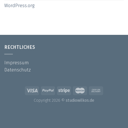
WordPress.org
RECHTLICHES
Impressum
Datenschutz
Copyright 2026 ©
studiowilkos.de