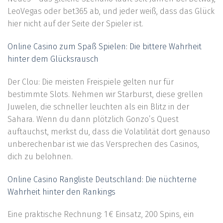
LeoVegas oder bet365 ab, und jeder weiß, dass das Glück
hier nicht auf der Seite der Spieler ist.
Online Casino zum Spaß Spielen: Die bittere Wahrheit
hinter dem Glücksrausch
Der Clou: Die meisten Freispiele gelten nur für
bestimmte Slots. Nehmen wir Starburst, diese grellen
Juwelen, die schneller leuchten als ein Blitz in der
Sahara. Wenn du dann plötzlich Gonzo’s Quest
auftauchst, merkst du, dass die Volatilität dort genauso
unberechenbar ist wie das Versprechen des Casinos,
dich zu belohnen.
Online Casino Rangliste Deutschland: Die nüchterne
Wahrheit hinter den Rankings
Eine praktische Rechnung: 1 € Einsatz, 200 Spins, ein