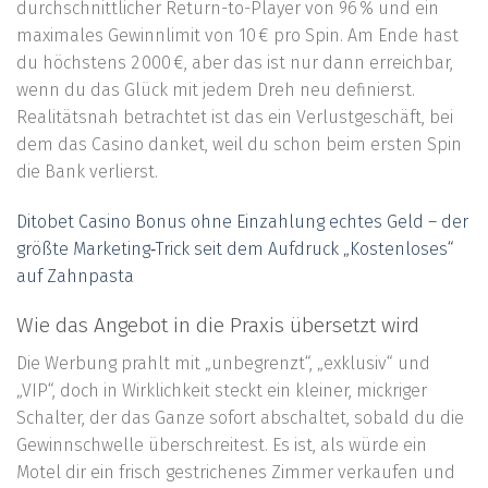
durchschnittlicher Return-to-Player von 96 % und ein
maximales Gewinnlimit von 10 € pro Spin. Am Ende hast
du höchstens 2 000 €, aber das ist nur dann erreichbar,
wenn du das Glück mit jedem Dreh neu definierst.
Realitätsnah betrachtet ist das ein Verlustgeschäft, bei
dem das Casino danket, weil du schon beim ersten Spin
die Bank verlierst.
Ditobet Casino Bonus ohne Einzahlung echtes Geld – der
größte Marketing‑Trick seit dem Aufdruck „Kostenloses“
auf Zahnpasta
Wie das Angebot in die Praxis übersetzt wird
Die Werbung prahlt mit „unbegrenzt“, „exklusiv“ und
„VIP“, doch in Wirklichkeit steckt ein kleiner, mickriger
Schalter, der das Ganze sofort abschaltet, sobald du die
Gewinnschwelle überschreitest. Es ist, als würde ein
Motel dir ein frisch gestrichenes Zimmer verkaufen und