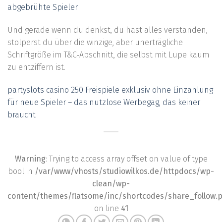
abgebrühte Spieler
Und gerade wenn du denkst, du hast alles verstanden,
stolperst du über die winzige, aber unerträgliche
Schriftgröße im T&C‑Abschnitt, die selbst mit Lupe kaum
zu entziffern ist.
partyslots casino 250 Freispiele exklusiv ohne Einzahlung
für neue Spieler – das nutzlose Werbegag, das keiner
braucht
Warning
: Trying to access array offset on value of type
bool in
/var/www/vhosts/studiowilkos.de/httpdocs/wp-
clean/wp-
content/themes/flatsome/inc/shortcodes/share_follow.
on line
41