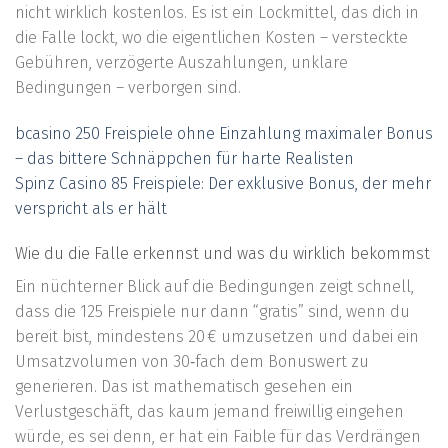
nicht wirklich kostenlos. Es ist ein Lockmittel, das dich in
die Falle lockt, wo die eigentlichen Kosten – versteckte
Gebühren, verzögerte Auszahlungen, unklare
Bedingungen – verborgen sind.
bcasino 250 Freispiele ohne Einzahlung maximaler Bonus
– das bittere Schnäppchen für harte Realisten
Spinz Casino 85 Freispiele: Der exklusive Bonus, der mehr
verspricht als er hält
Wie du die Falle erkennst und was du wirklich bekommst
Ein nüchterner Blick auf die Bedingungen zeigt schnell,
dass die 125 Freispiele nur dann “gratis” sind, wenn du
bereit bist, mindestens 20 € umzusetzen und dabei ein
Umsatzvolumen von 30‑fach dem Bonuswert zu
generieren. Das ist mathematisch gesehen ein
Verlustgeschäft, das kaum jemand freiwillig eingehen
würde, es sei denn, er hat ein Faible für das Verdrängen