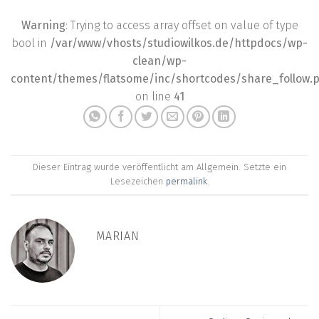
Warning
: Trying to access array offset on value of type
bool in
/var/www/vhosts/studiowilkos.de/httpdocs/wp-
clean/wp-
content/themes/flatsome/inc/shortcodes/share_follow.
on line
41
Dieser Eintrag wurde veröffentlicht am Allgemein. Setzte ein
Lesezeichen
permalink
.
MARIAN