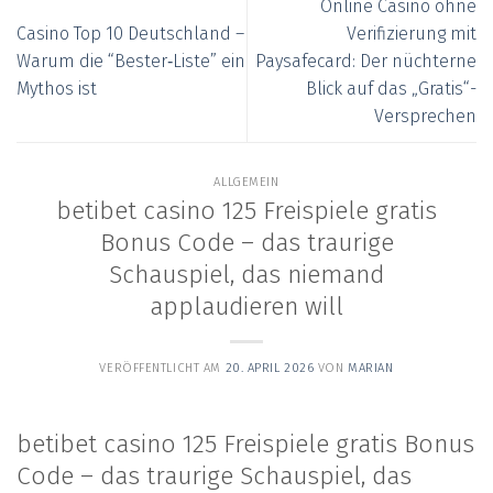
Online Casino ohne
Casino Top 10 Deutschland –
Verifizierung mit
Warum die “Bester‑Liste” ein
Paysafecard: Der nüchterne
Mythos ist
Blick auf das „Gratis“-
Versprechen
ALLGEMEIN
betibet casino 125 Freispiele gratis
Bonus Code – das traurige
Schauspiel, das niemand
applaudieren will
VERÖFFENTLICHT AM
20. APRIL 2026
VON
MARIAN
betibet casino 125 Freispiele gratis Bonus
Code – das traurige Schauspiel, das