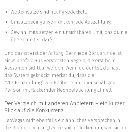
Wetteinsätze sind häufig gedeckelt.
Umsatzbedingungen knicken jede Auszahlung.
Gewinnlimits setzen ein unsichtbares Limit, das du nie
überschreiten darfst.
Und das ist erst der Anfang. Denn jede Bonusrunde ist
ein Minenfeld aus versteckten Regeln, die erst beim
Auszahlen sichtbar werden. Wenn du denkst, du hast
das System geknackt, merkst du, dass die
“VIP‑Behandlung” von Betibet eher einer schäbigen
Pension mit flackernder Neonbeleuchtung ähnelt.
Der Vergleich mit anderen Anbietern – ein kurzer
Blick auf die Konkurrenz
LeoVegas wirft ebenfalls ein ähnliches Versprechen in
die Runde, doch ihr „125 Freispiele“ locken nur, weil sie an