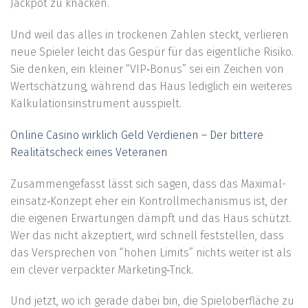
Jackpot zu knacken.
Und weil das alles in trockenen Zahlen steckt, verlieren
neue Spieler leicht das Gespür für das eigentliche Risiko.
Sie denken, ein kleiner “VIP‑Bonus” sei ein Zeichen von
Wertschätzung, während das Haus lediglich ein weiteres
Kalkulationsinstrument ausspielt.
Online Casino wirklich Geld Verdienen – Der bittere
Realitätscheck eines Veteranen
Zusammengefasst lässt sich sagen, dass das Maximal­
einsatz‑Konzept eher ein Kontrollmechanismus ist, der
die eigenen Erwartungen dämpft und das Haus schützt.
Wer das nicht akzeptiert, wird schnell feststellen, dass
das Versprechen von “hohen Limits” nichts weiter ist als
ein clever verpackter Marketing‑Trick.
Und jetzt, wo ich gerade dabei bin, die Spieloberfläche zu