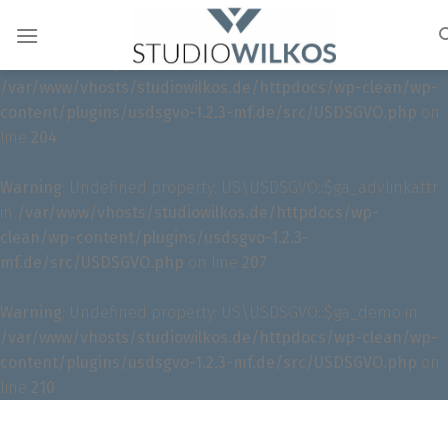
Warning
: Undefined property:
US\USDSGVO::$ga_trackoutboundlinks in
/var/www/vhosts/studiowilkos.de/httpdocs/wp-clean/wp-
content/plugins/usdsgvo-1.2.3-mf.de/src/USDSGVO.php
on
line
204
Warning
: Undefined property: US\USDSGVO::$ga_advlinkattr
in
/var/www/vhosts/studiowilkos.de/httpdocs/wp-
clean/wp-content/plugins/usdsgvo-1.2.3-
mf.de/src/USDSGVO.php
on line
207
Warning
: Undefined property: US\USDSGVO::$ga_demo in
/var/www/vhosts/studiowilkos.de/httpdocs/wp-clean/wp-
content/plugins/usdsgvo-1.2.3-mf.de/src/USDSGVO.php
on
line
210
Skip
to