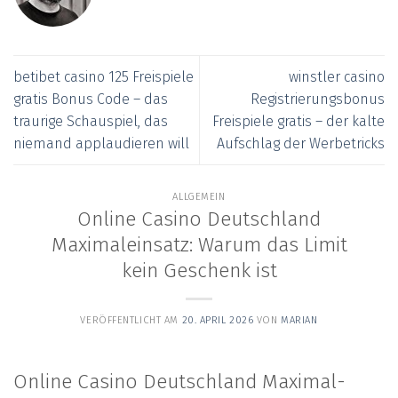
betibet casino 125 Freispiele
winstler casino
gratis Bonus Code – das
Registrierungsbonus
traurige Schauspiel, das
Freispiele gratis – der kalte
niemand applaudieren will
Aufschlag der Werbetricks
ALLGEMEIN
Online Casino Deutschland
Maximal­einsatz: Warum das Limit
kein Geschenk ist
VERÖFFENTLICHT AM
20. APRIL 2026
VON
MARIAN
Online Casino Deutschland Maximal­