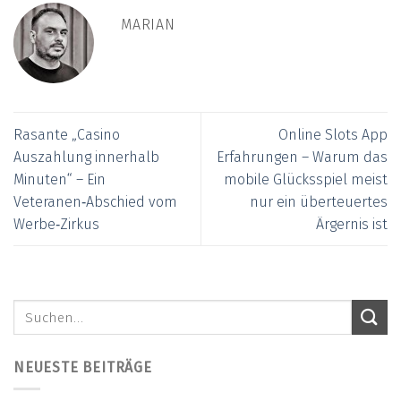
MARIAN
Rasante „Casino
Online Slots App
Auszahlung innerhalb
Erfahrungen – Warum das
Minuten“ – Ein
mobile Glücksspiel meist
Veteranen‑Abschied vom
nur ein überteuertes
Werbe‑Zirkus
Ärgernis ist
NEUESTE BEITRÄGE