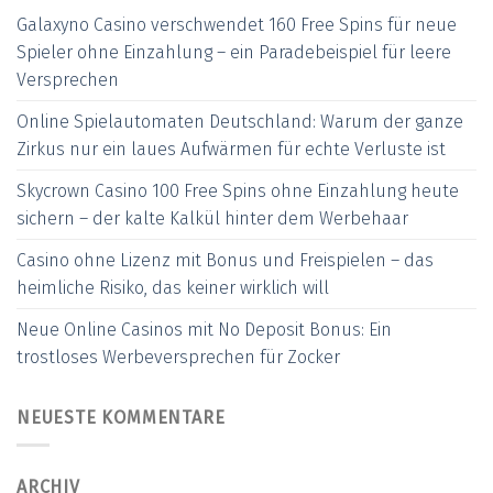
Galaxyno Casino verschwendet 160 Free Spins für neue
Spieler ohne Einzahlung – ein Paradebeispiel für leere
Versprechen
Online Spielautomaten Deutschland: Warum der ganze
Zirkus nur ein laues Aufwärmen für echte Verluste ist
Skycrown Casino 100 Free Spins ohne Einzahlung heute
sichern – der kalte Kalkül hinter dem Werbehaar
Casino ohne Lizenz mit Bonus und Freispielen – das
heimliche Risiko, das keiner wirklich will
Neue Online Casinos mit No Deposit Bonus: Ein
trostloses Werbeversprechen für Zocker
NEUESTE KOMMENTARE
ARCHIV