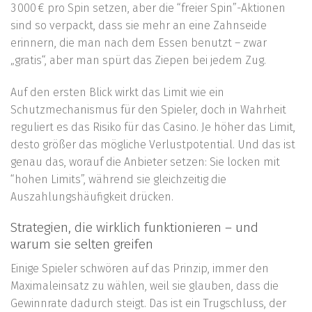
3 000 € pro Spin setzen, aber die “freier Spin”-Aktionen
sind so verpackt, dass sie mehr an eine Zahnseide
erinnern, die man nach dem Essen benutzt – zwar
„gratis“, aber man spürt das Ziepen bei jedem Zug.
Auf den ersten Blick wirkt das Limit wie ein
Schutzmechanismus für den Spieler, doch in Wahrheit
reguliert es das Risiko für das Casino. Je höher das Limit,
desto größer das mögliche Verlustpotential. Und das ist
genau das, worauf die Anbieter setzen: Sie locken mit
“hohen Limits”, während sie gleichzeitig die
Auszahlungshäufigkeit drücken.
Strategien, die wirklich funktionieren – und
warum sie selten greifen
Einige Spieler schwören auf das Prinzip, immer den
Maximal­einsatz zu wählen, weil sie glauben, dass die
Gewinnrate dadurch steigt. Das ist ein Trugschluss, der