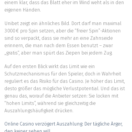
einem klar, dass das Blatt eher im Wind weht als in den
eigenen Händen.
Unibet zeigt ein ähnliches Bild. Dort darf man maximal
3 000 € pro Spin setzen, aber die “freier Spin”-Aktionen
sind so verpackt, dass sie mehr an eine Zahnseide
erinnern, die man nach dem Essen benutzt – zwar
„gratis“, aber man spürt das Ziepen bei jedem Zug.
Auf den ersten Blick wirkt das Limit wie ein
Schutzmechanismus für den Spieler, doch in Wahrheit
reguliert es das Risiko für das Casino. Je höher das Limit,
desto größer das mögliche Verlustpotential. Und das ist
genau das, worauf die Anbieter setzen: Sie locken mit
“hohen Limits”, während sie gleichzeitig die
Auszahlungshäufigkeit drücken.
Online Casino verzögert Auszahlung: Der tägliche Ärger,
den keiner sehen will