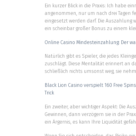
Ein kurzer Blick in die Praxis: Ich habe 
angenommen, nur um nach drei Tagen fes
eingesetzt werden darf. Die Auszahlung wa
ein scheinbar großer Bonus zu einem klei
Online Casino Mindesteinzahlung: Der wa
Natürlich gibt es Spieler, die jedes Klei
zuschlägt. Diese Mentalität erinnert an 
schließlich nichts umsonst weg, sie neh
Black Lion Casino verspielt 160 Free Spin
Trick
Ein zweiter, aber wichtiger Aspekt: Die A
Gewinnen, dann verzögern sie in der Prax
ein Ärgernis, es kann Ihre Liquidität gef
Wenn Sie sich entscheiden, das Risiko ei