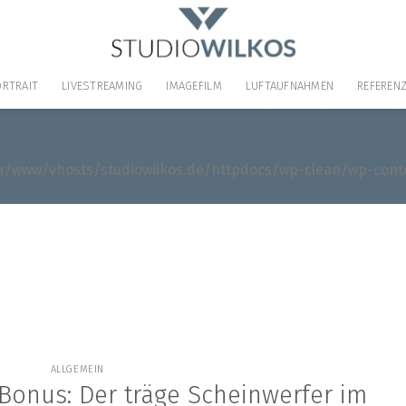
ndlinks in
/var/www/vhosts/studiowilkos.de/httpdocs/wp-cl
RTRAIT
LIVESTREAMING
IMAGEFILM
LUFTAUFNAHMEN
REFEREN
in
/var/www/vhosts/studiowilkos.de/httpdocs/wp-clean/wp-
r/www/vhosts/studiowilkos.de/httpdocs/wp-clean/wp-cont
ALLGEMEIN
Bonus: Der träge Scheinwerfer im