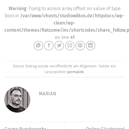
Warning
: Trying to access array offset on value of type
bool in
/var/www/vhosts/studiowilkos.de/httpdocs/wp-
clean/wp-
content/themes/flatsome/inc/shortcodes/share_follow.
on line
41
Dieser Eintrag wurde veröffentlicht am Allgemein. Setzte ein
Lesezeichen
permalink
.
MARIAN