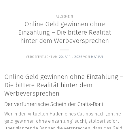
content
ALLGEMEIN
Online Geld gewinnen ohne
Einzahlung – Die bittere Realität
hinter dem Werbeversprechen
VERÖFFENTLICHT AM
20. APRIL 2026
VON
MARIAN
Online Geld gewinnen ohne Einzahlung –
Die bittere Realität hinter dem
Werbeversprechen
Der verführerische Schein der Gratis‑Boni
Wer in den virtuellen Hallen eines Casinos nach „online
geld gewinnen ohne einzahlung“ sucht, stolpert sofort
über glänzende Banner, die versprechen, dass das Geld