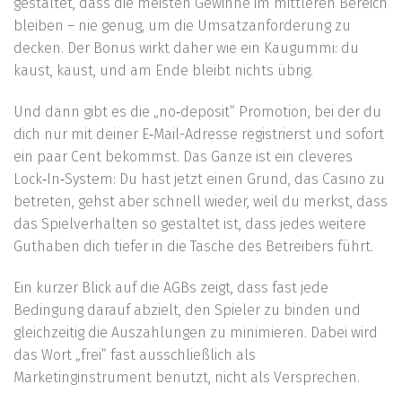
gestaltet, dass die meisten Gewinne im mittleren Bereich
bleiben – nie genug, um die Umsatzanforderung zu
decken. Der Bonus wirkt daher wie ein Kaugummi: du
kaust, kaust, und am Ende bleibt nichts übrig.
Und dann gibt es die „no‑deposit“ Promotion, bei der du
dich nur mit deiner E‑Mail-Adresse registrierst und sofort
ein paar Cent bekommst. Das Ganze ist ein cleveres
Lock‑In‑System: Du hast jetzt einen Grund, das Casino zu
betreten, gehst aber schnell wieder, weil du merkst, dass
das Spielverhalten so gestaltet ist, dass jedes weitere
Guthaben dich tiefer in die Tasche des Betreibers führt.
Ein kurzer Blick auf die AGBs zeigt, dass fast jede
Bedingung darauf abzielt, den Spieler zu binden und
gleichzeitig die Auszahlungen zu minimieren. Dabei wird
das Wort „frei“ fast ausschließlich als
Marketinginstrument benutzt, nicht als Versprechen.