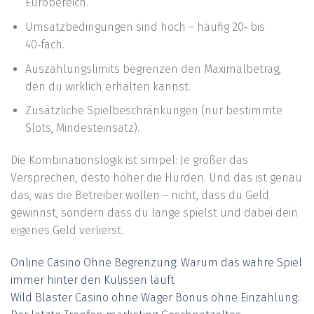
Eurobereich.
Umsatzbedingungen sind hoch – häufig 20‑ bis
40‑fach.
Auszahlungslimits begrenzen den Maximalbetrag,
den du wirklich erhalten kannst.
Zusätzliche Spielbeschränkungen (nur bestimmte
Slots, Mindesteinsatz).
Die Kombinationslogik ist simpel: Je größer das
Versprechen, desto höher die Hürden. Und das ist genau
das, was die Betreiber wollen – nicht, dass du Geld
gewinnst, sondern dass du lange spielst und dabei dein
eigenes Geld verlierst.
Online Casino Ohne Begrenzung: Warum das wahre Spiel
immer hinter den Kulissen läuft
Wild Blaster Casino ohne Wager Bonus ohne Einzahlung: