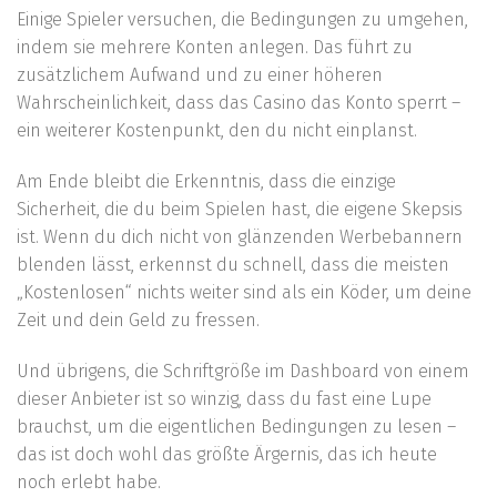
Einige Spieler versuchen, die Bedingungen zu umgehen,
indem sie mehrere Konten anlegen. Das führt zu
zusätzlichem Aufwand und zu einer höheren
Wahrscheinlichkeit, dass das Casino das Konto sperrt –
ein weiterer Kostenpunkt, den du nicht einplanst.
Am Ende bleibt die Erkenntnis, dass die einzige
Sicherheit, die du beim Spielen hast, die eigene Skepsis
ist. Wenn du dich nicht von glänzenden Werbebannern
blenden lässt, erkennst du schnell, dass die meisten
„Kostenlosen“ nichts weiter sind als ein Köder, um deine
Zeit und dein Geld zu fressen.
Und übrigens, die Schriftgröße im Dashboard von einem
dieser Anbieter ist so winzig, dass du fast eine Lupe
brauchst, um die eigentlichen Bedingungen zu lesen –
das ist doch wohl das größte Ärgernis, das ich heute
noch erlebt habe.