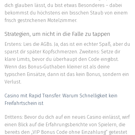
dich glauben lässt, du bist etwas Besonderes – dabei
bekommst du höchstens ein bisschen Staub von einem
frisch gestrichenen Motelzimmer.
Strategien, um nicht in die Falle zu tappen
Erstens: Lies die AGBs. Ja, das ist ein echter Spaß, aber du
sparst dir später Kopfschmerzen. Zweitens: Setze dir
klare Limits, bevor du überhaupt den Code eingibst.
Wenn das Bonus‑Guthaben kleiner ist als deine
typischen Einsätze, dann ist das kein Bonus, sondern ein
Verlust.
Casino mit Rapid Transfer: Warum Schnelligkeit kein
Freifahrtschein ist
Drittens: Bevor du dich auf ein neues Casino einlässt, wirf
einen Blick auf die Erfahrungsberichte von Spielern, die
bereits den „VIP Bonus Code ohne Einzahlung“ getestet