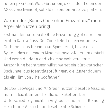
für ein paar Cent‑Wert‑Guthaben, das in den Tiefen der
AGBs verschwindet, sobald die ersten Einsätze platzen.
Warum der „Bonus Code ohne Einzahlung“ mehr
Ärger als Nutzen bringt
Erstmal der harte Fakt: Ohne Einzahlung gibt es keinen
echten Kapitalfluss. Der Code liefert dir ein virtuelles
Guthaben, das für ein paar Spins reicht, bevor das
System dich mit einem Mindestumsatz‑Kriterium erstickt.
Und wenn du dann endlich deine wohlverdiente
Auszahlung beantragen willst, wartet ein bürokratischer
Dschungel aus Identitätsprüfungen, die länger dauern
als ein Film von „The Godfather“.
Bet365, LeoVegas und Mr Green nutzen dieselbe Masche,
nur mit leicht unterschiedlichen Etiketten. Der
Unterschied liegt nicht im Angebot, sondern im Branding
– ein teurer Anstrich für dieselbe alte Schiene.