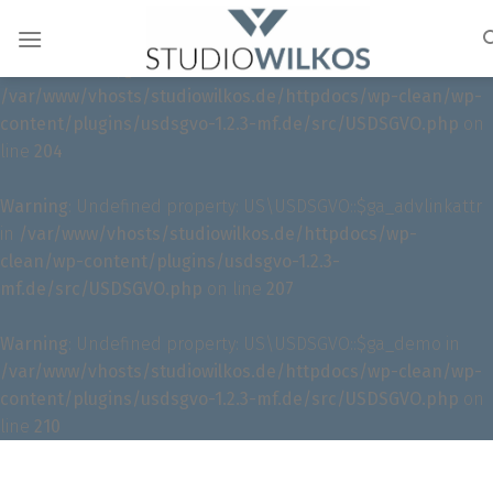
Warning
: Undefined property:
US\USDSGVO::$ga_trackoutboundlinks in
/var/www/vhosts/studiowilkos.de/httpdocs/wp-clean/wp-
content/plugins/usdsgvo-1.2.3-mf.de/src/USDSGVO.php
on
line
204
Warning
: Undefined property: US\USDSGVO::$ga_advlinkattr
in
/var/www/vhosts/studiowilkos.de/httpdocs/wp-
clean/wp-content/plugins/usdsgvo-1.2.3-
mf.de/src/USDSGVO.php
on line
207
Warning
: Undefined property: US\USDSGVO::$ga_demo in
/var/www/vhosts/studiowilkos.de/httpdocs/wp-clean/wp-
content/plugins/usdsgvo-1.2.3-mf.de/src/USDSGVO.php
on
line
210
Skip
to