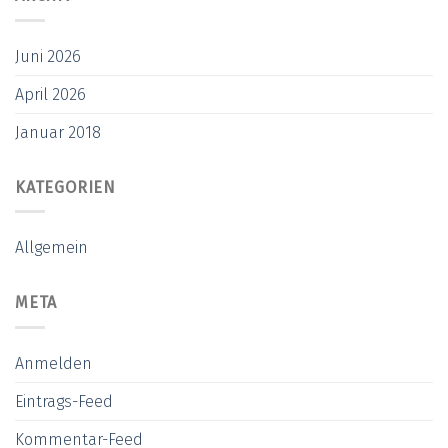
Juni 2026
April 2026
Januar 2018
KATEGORIEN
Allgemein
META
Anmelden
Eintrags-Feed
Kommentar-Feed