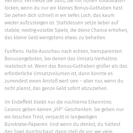
Viertens: Vermeide die Slots, die mit hohen Volatilitäten
locken, wenn du nur ein kleines Bonus‑Guthaben hast.
Sie ziehen dich schnell in ein tiefes Loch, das kaum
wieder aufzusteigen ist. Stattdessen setze lieber auf
stabile, niedrig‑volatile Spiele, die deine Chance erhöhen,
das kleine Geld wenigstens etwas zu behalten.
Fünftens: Halte Ausschau nach echten, transparenten
Bonusangeboten, bei denen das Umsatz‑Verhältnis
realistisch ist. Wenn das Bonus‑Guthaben größer als das
erforderliche Umsatzvolumen ist, dann könnte es
zumindest einen Anstoß wert sein – aber nur, wenn du
nicht planst, das ganze Geld sofort abzuziehen.
Im Endeffekt bleibt nur die nüchterne Erkenntnis:
Casinos geben keinen „VIP“-Geschenken. Sie geben nur
ein bisschen Trost, verpackt in langweiligen
Bürokratie‑Papieren. Und wenn du denkst, du hättest
das Spiel durchschaut, dann stell dir vor, wie viele