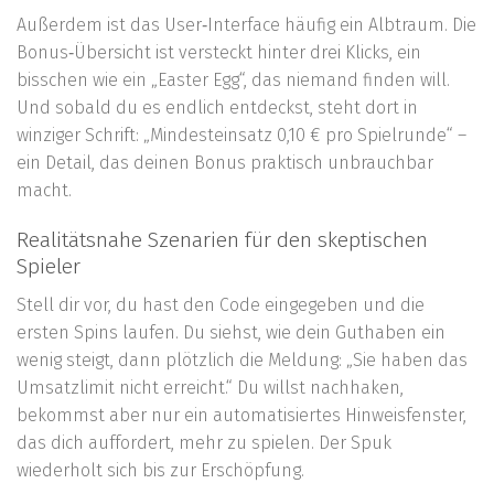
Außerdem ist das User‑Interface häufig ein Albtraum. Die
Bonus‑Übersicht ist versteckt hinter drei Klicks, ein
bisschen wie ein „Easter Egg“, das niemand finden will.
Und sobald du es endlich entdeckst, steht dort in
winziger Schrift: „Mindesteinsatz 0,10 € pro Spielrunde“ –
ein Detail, das deinen Bonus praktisch unbrauchbar
macht.
Realitätsnahe Szenarien für den skeptischen
Spieler
Stell dir vor, du hast den Code eingegeben und die
ersten Spins laufen. Du siehst, wie dein Guthaben ein
wenig steigt, dann plötzlich die Meldung: „Sie haben das
Umsatzlimit nicht erreicht.“ Du willst nachhaken,
bekommst aber nur ein automatisiertes Hinweisfenster,
das dich auffordert, mehr zu spielen. Der Spuk
wiederholt sich bis zur Erschöpfung.