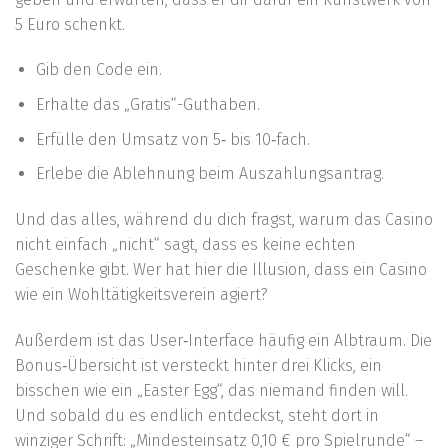
5 Euro schenkt.
Gib den Code ein.
Erhalte das „Gratis“-Guthaben.
Erfülle den Umsatz von 5‑ bis 10‑fach.
Erlebe die Ablehnung beim Auszahlungsantrag.
Und das alles, während du dich fragst, warum das Casino
nicht einfach „nicht“ sagt, dass es keine echten
Geschenke gibt. Wer hat hier die Illusion, dass ein Casino
wie ein Wohltätigkeitsverein agiert?
Außerdem ist das User‑Interface häufig ein Albtraum. Die
Bonus‑Übersicht ist versteckt hinter drei Klicks, ein
bisschen wie ein „Easter Egg“, das niemand finden will.
Und sobald du es endlich entdeckst, steht dort in
winziger Schrift: „Mindesteinsatz 0,10 € pro Spielrunde“ –