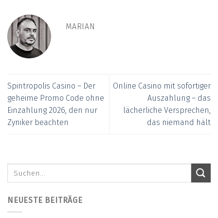
MARIAN
Spintropolis Casino – Der
Online Casino mit sofortiger
geheime Promo Code ohne
Auszahlung – das
Einzahlung 2026, den nur
lächerliche Versprechen,
Zyniker beachten
das niemand hält
NEUESTE BEITRÄGE