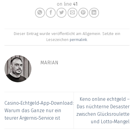
on line
41
Dieser Eintrag wurde veröffentlicht am Allgemein. Setzte ein
Lesezeichen
permalink
.
MARIAN
Keno online echtgeld –
Casino‑Echtgeld‑App‑Download:
Das nüchterne Desaster
Warum das Ganze nur ein
zwischen Glücksroulette
teurer Ärgernis‑Service ist
und Lotto‑Mangel