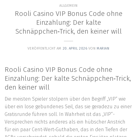
ALLGEMEIN
Rooli Casino VIP Bonus Code ohne
Einzahlung: Der kalte
Schnäppchen‑Trick, den keiner will
VERÖFFENTLICHT AM
20. APRIL 2026
VON
MARIAN
Rooli Casino VIP Bonus Code ohne
Einzahlung: Der kalte Schnäppchen‑Trick,
den keiner will
Die meisten Spieler stolpern über den Begriff „VIP“ wie
über ein lose gebundenes Seil, das sie geradezu zu einer
Gratisrunde führen soll. In Wahrheit ist das „VIP“-
Versprechen nichts anderes als ein hübscher Anstrich
für ein paar Cent‑Wert‑Guthaben, das in den Tiefen der