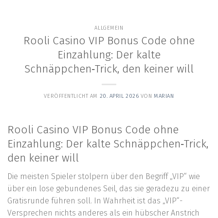
content
ALLGEMEIN
Rooli Casino VIP Bonus Code ohne
Einzahlung: Der kalte
Schnäppchen‑Trick, den keiner will
VERÖFFENTLICHT AM
20. APRIL 2026
VON
MARIAN
Rooli Casino VIP Bonus Code ohne
Einzahlung: Der kalte Schnäppchen‑Trick,
den keiner will
Die meisten Spieler stolpern über den Begriff „VIP“ wie
über ein lose gebundenes Seil, das sie geradezu zu einer
Gratisrunde führen soll. In Wahrheit ist das „VIP“-
Versprechen nichts anderes als ein hübscher Anstrich