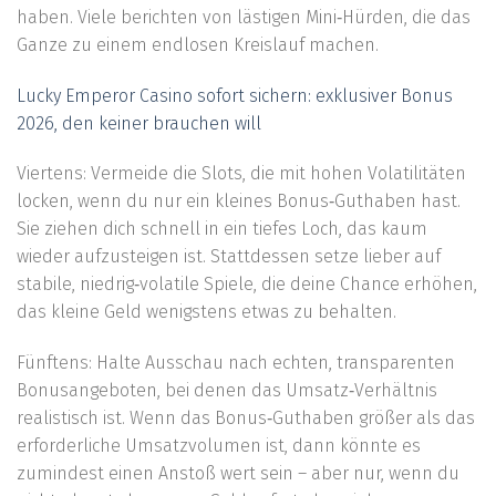
haben. Viele berichten von lästigen Mini‑Hürden, die das
Ganze zu einem endlosen Kreislauf machen.
Lucky Emperor Casino sofort sichern: exklusiver Bonus
2026, den keiner brauchen will
Viertens: Vermeide die Slots, die mit hohen Volatilitäten
locken, wenn du nur ein kleines Bonus‑Guthaben hast.
Sie ziehen dich schnell in ein tiefes Loch, das kaum
wieder aufzusteigen ist. Stattdessen setze lieber auf
stabile, niedrig‑volatile Spiele, die deine Chance erhöhen,
das kleine Geld wenigstens etwas zu behalten.
Fünftens: Halte Ausschau nach echten, transparenten
Bonusangeboten, bei denen das Umsatz‑Verhältnis
realistisch ist. Wenn das Bonus‑Guthaben größer als das
erforderliche Umsatzvolumen ist, dann könnte es
zumindest einen Anstoß wert sein – aber nur, wenn du