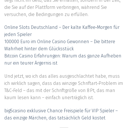
liegt nicht im Geld, das Sie erhalten, sondern in der Zeit,
die Sie auf der Plattform verbringen, während Sie
versuchen, die Bedingungen zu erfüllen.
Online Slots Deutschland – Der kalte Kaffee‑Morgen für
jeden Spieler
100000 Euro im Online Casino Gewonnen – Die bittere
Wahrheit hinter dem Glücksstück
Bitcoin Casino Erfahrungen: Warum das ganze Aufheben
nur ein teurer Ärgernis ist
Und jetzt, wo ich das alles ausgeschlachtet habe, muss
ich wirklich sagen, dass das winzige Schriftart‑Problem im
T&C‑Feld – das mit der Schriftgröße von 8 Pt, das man
kaum lesen kann – einfach unerträglich ist.
big5casino exklusive Chance Freispiele für VIP Spieler –
das einzige Märchen, das tatsächlich Geld kostet