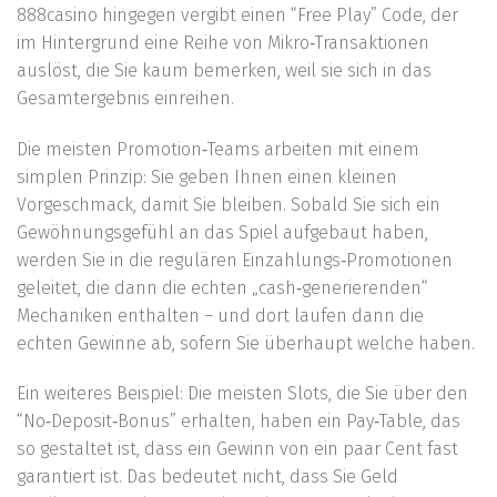
888casino hingegen vergibt einen “Free Play” Code, der
im Hintergrund eine Reihe von Mikro‑Transaktionen
auslöst, die Sie kaum bemerken, weil sie sich in das
Gesamtergebnis einreihen.
Die meisten Promotion‑Teams arbeiten mit einem
simplen Prinzip: Sie geben Ihnen einen kleinen
Vorgeschmack, damit Sie bleiben. Sobald Sie sich ein
Gewöhnungsgefühl an das Spiel aufgebaut haben,
werden Sie in die regulären Einzahlungs‑Promotionen
geleitet, die dann die echten „cash‑generierenden“
Mechaniken enthalten – und dort laufen dann die
echten Gewinne ab, sofern Sie überhaupt welche haben.
Ein weiteres Beispiel: Die meisten Slots, die Sie über den
“No‑Deposit‑Bonus” erhalten, haben ein Pay‑Table, das
so gestaltet ist, dass ein Gewinn von ein paar Cent fast
garantiert ist. Das bedeutet nicht, dass Sie Geld