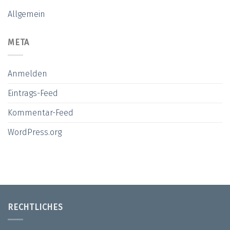
Allgemein
META
Anmelden
Eintrags-Feed
Kommentar-Feed
WordPress.org
RECHTLICHES