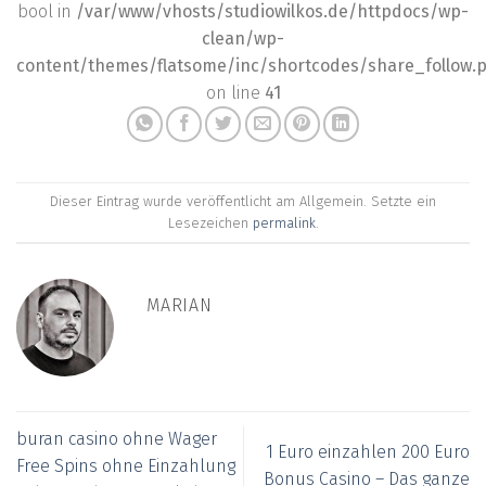
bool in
/var/www/vhosts/studiowilkos.de/httpdocs/wp-
clean/wp-
content/themes/flatsome/inc/shortcodes/share_follow.
on line
41
Dieser Eintrag wurde veröffentlicht am Allgemein. Setzte ein
Lesezeichen
permalink
.
MARIAN
buran casino ohne Wager
1 Euro einzahlen 200 Euro
Free Spins ohne Einzahlung
Bonus Casino – Das ganze