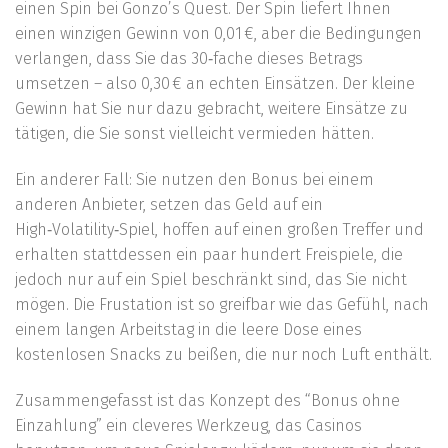
einen Spin bei Gonzo’s Quest. Der Spin liefert Ihnen
einen winzigen Gewinn von 0,01 €, aber die Bedingungen
verlangen, dass Sie das 30‑fache dieses Betrags
umsetzen – also 0,30 € an echten Einsätzen. Der kleine
Gewinn hat Sie nur dazu gebracht, weitere Einsätze zu
tätigen, die Sie sonst vielleicht vermieden hätten.
Ein anderer Fall: Sie nutzen den Bonus bei einem
anderen Anbieter, setzen das Geld auf ein
High‑Volatility‑Spiel, hoffen auf einen großen Treffer und
erhalten stattdessen ein paar hundert Freispiele, die
jedoch nur auf ein Spiel beschränkt sind, das Sie nicht
mögen. Die Frustation ist so greifbar wie das Gefühl, nach
einem langen Arbeitstag in die leere Dose eines
kostenlosen Snacks zu beißen, die nur noch Luft enthält.
Zusammengefasst ist das Konzept des “Bonus ohne
Einzahlung” ein cleveres Werkzeug, das Casinos