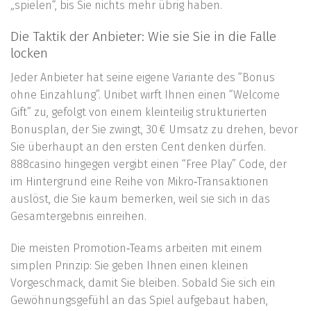
„spielen“, bis Sie nichts mehr übrig haben.
Die Taktik der Anbieter: Wie sie Sie in die Falle
locken
Jeder Anbieter hat seine eigene Variante des “Bonus
ohne Einzahlung”. Unibet wirft Ihnen einen “Welcome
Gift” zu, gefolgt von einem kleinteilig strukturierten
Bonusplan, der Sie zwingt, 30 € Umsatz zu drehen, bevor
Sie überhaupt an den ersten Cent denken dürfen.
888casino hingegen vergibt einen “Free Play” Code, der
im Hintergrund eine Reihe von Mikro‑Transaktionen
auslöst, die Sie kaum bemerken, weil sie sich in das
Gesamtergebnis einreihen.
Die meisten Promotion‑Teams arbeiten mit einem
simplen Prinzip: Sie geben Ihnen einen kleinen
Vorgeschmack, damit Sie bleiben. Sobald Sie sich ein
Gewöhnungsgefühl an das Spiel aufgebaut haben,