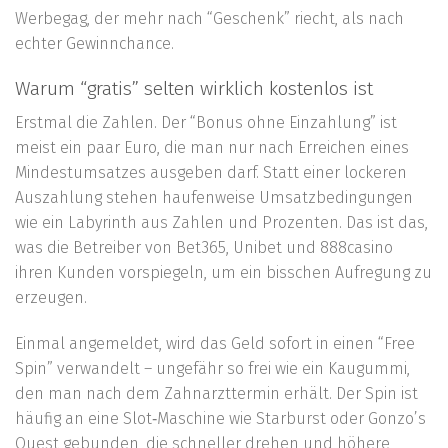
Werbegag, der mehr nach “Geschenk” riecht, als nach
echter Gewinnchance.
Warum “gratis” selten wirklich kostenlos ist
Erstmal die Zahlen. Der “Bonus ohne Einzahlung” ist
meist ein paar Euro, die man nur nach Erreichen eines
Mindestumsatzes ausgeben darf. Statt einer lockeren
Auszahlung stehen haufenweise Umsatzbedingungen
wie ein Labyrinth aus Zahlen und Prozenten. Das ist das,
was die Betreiber von Bet365, Unibet und 888casino
ihren Kunden vorspiegeln, um ein bisschen Aufregung zu
erzeugen.
Einmal angemeldet, wird das Geld sofort in einen “Free
Spin” verwandelt – ungefähr so frei wie ein Kaugummi,
den man nach dem Zahnarzttermin erhält. Der Spin ist
häufig an eine Slot‑Maschine wie Starburst oder Gonzo’s
Quest gebunden, die schneller drehen und höhere