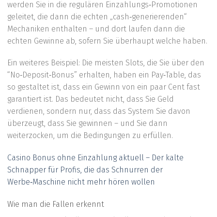
werden Sie in die regulären Einzahlungs‑Promotionen
geleitet, die dann die echten „cash‑generierenden“
Mechaniken enthalten – und dort laufen dann die
echten Gewinne ab, sofern Sie überhaupt welche haben.
Ein weiteres Beispiel: Die meisten Slots, die Sie über den
“No‑Deposit‑Bonus” erhalten, haben ein Pay‑Table, das
so gestaltet ist, dass ein Gewinn von ein paar Cent fast
garantiert ist. Das bedeutet nicht, dass Sie Geld
verdienen, sondern nur, dass das System Sie davon
überzeugt, dass Sie gewinnen – und Sie dann
weiterzocken, um die Bedingungen zu erfüllen.
Casino Bonus ohne Einzahlung aktuell – Der kalte
Schnapper für Profis, die das Schnurren der
Werbe‑Maschine nicht mehr hören wollen
Wie man die Fallen erkennt