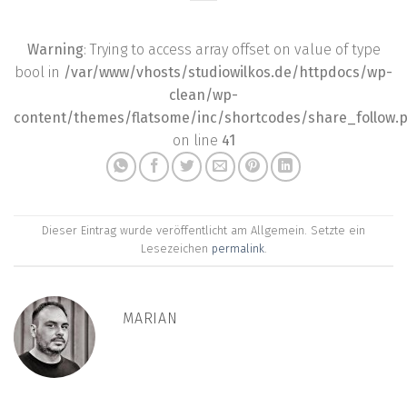
Warning
: Trying to access array offset on value of type
bool in
/var/www/vhosts/studiowilkos.de/httpdocs/wp-
clean/wp-
content/themes/flatsome/inc/shortcodes/share_follow.
on line
41
Dieser Eintrag wurde veröffentlicht am Allgemein. Setzte ein
Lesezeichen
permalink
.
MARIAN