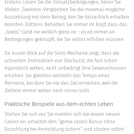
Erstens: Lesen Sie die Umsatzbedingungen, bevor Sie
klicken. Zweitens: Vergleichen Sie die maximal mögliche
Auszahlung mit dem Betrag, den Sie tatsächlich erhalten
könnten. Drittens: Behalten Sie immer im Kopf, dass das
„Gratis“-Geld nie wirklich gratis ist – es ist immer an
Bedingungen geknüpft, die Sie selbst erfüllen müssen.
Ein kurzer Blick auf die Slots-Mechanik zeigt, dass die
schnellen Drehzahlen von Starburst, die fast schon
hypnotisch wirken, nicht unbedingt Ihre Gewinnchancen
erhöhen. Sie gleichen vielmehr das Tempo eines
Rennens, bei dem Sie nie das Ziel erreichen, weil die
Ziellinie immer weiter nach vorne rückt.
Praktische Beispiele aus dem echten Leben
Stellen Sie sich vor, Sie melden sich bei einem neuen
Casino an, erhalten den “gamix casino Bonus ohne
Einzahlung bei Anmeldung sichern” und starten sofort