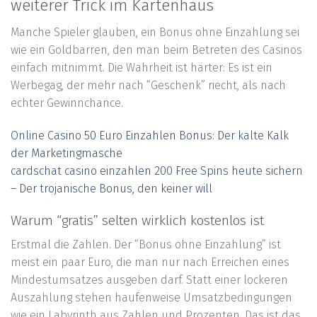
weiterer Trick im Kartenhaus
Manche Spieler glauben, ein Bonus ohne Einzahlung sei
wie ein Goldbarren, den man beim Betreten des Casinos
einfach mitnimmt. Die Wahrheit ist härter: Es ist ein
Werbegag, der mehr nach “Geschenk” riecht, als nach
echter Gewinnchance.
Online Casino 50 Euro Einzahlen Bonus: Der kalte Kalk
der Marketingmasche
cardschat casino einzahlen 200 Free Spins heute sichern
– Der trojanische Bonus, den keiner will
Warum “gratis” selten wirklich kostenlos ist
Erstmal die Zahlen. Der “Bonus ohne Einzahlung” ist
meist ein paar Euro, die man nur nach Erreichen eines
Mindestumsatzes ausgeben darf. Statt einer lockeren
Auszahlung stehen haufenweise Umsatzbedingungen
wie ein Labyrinth aus Zahlen und Prozenten. Das ist das,