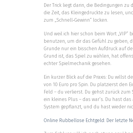
Der Trick liegt darin, die Bedingungen zu
die Zeit, das Kleingedruckte zu lesen, un
zum „Schnell‑Gewinn“ locken.
Und weil ich hier schon beim Wort „VIP“ b
benutzen, um dir das Gefühl zu geben, 
Grunde nur ein bisschen Aufdruck auf de
Grund ist, das Spiel zu wählen, hat offen
echter Spielmechanik gesehen.
Ein kurzer Blick auf die Praxis: Du willst
von 10 Euro pro Spin. Du platzierst den Ei
Feld – du verlierst. Du gehst zurück zum
ein kleines Plus – das war’s. Du hast das
System gepflanzt, und du hast wieder ni
Online Rubbellose Echtgeld: Der letzte