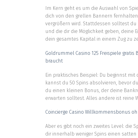
Im Kern geht es um die Auswahl von Spie
dich von den grellen Bannern fernhalten,
vergrößern wird. Stattdessen solltest du 
und die dir die Möglichkeit geben, deine 
dein gesamtes Kapital in einem Zug zu ze
Goldrummel Casino 125 Freispiele gratis 
braucht
Ein praktisches Beispiel: Du beginnst mit
kannst du 50 Spins absolvieren, bevor d
du einen kleinen Bonus, der deine Bankr
erwarten solltest. Alles andere ist reine
Coincierge Casino Willkommensbonus ohn
Aber es gibt noch ein zweites Level: die 
dir innerhalb weniger Spins einen satte