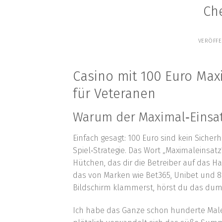
Ch
VERÖFFE
Casino mit 100 Euro Maxi
für Veteranen
Warum der Maximal‑Einsat
Einfach gesagt: 100 Euro sind kein Siche
Spiel‑Strategie. Das Wort „Maximal­einsatz“
Hütchen, das dir die Betreiber auf das H
das von Marken wie Bet365, Unibet und 8
Bildschirm klammerst, hörst du das dumpf
Ich habe das Ganze schon hunderte Male d