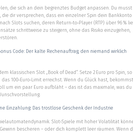
len, die sich an dein begrenztes Budget anpassen. Du musst
 die dir versprechen, dass ein einzelner Spin dein Bankkonto
nach Slots suchen, deren Return‑to‑Player (RTP) über 96 % lie
Einsätze schrittweise zu steigern, ohne das Risiko einzugehen,
rstören.
Bonus Code: Der kalte Rechenauftrag, den niemand wirklich
 dem klassischen Slot „Book of Dead“. Setze 2 Euro pro Spin, so
u das 100‑Euro‑Limit erreichst. Wenn du Glück hast, bekomms
oll um ein paar Euro aufbläht – das ist das maximale, was du
 Wunschvorstellung.
e Einzahlung: Das trostlose Geschenk der Industrie
Spielautomatendynamik. Slot‑Spiele mit hoher Volatilität könn
n Gewinn bescheren – oder dich komplett leer räumen. Wenn 