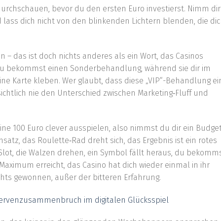
 durchschauen, bevor du den ersten Euro investierst. Nimm dir
d lass dich nicht von den blinkenden Lichtern blenden, die di
in – das ist doch nichts anderes als ein Wort, das Casinos
du bekommst einen Sonderbehandlung, während sie dir im
ine Karte kleben. Wer glaubt, dass diese „VIP“-Behandlung ei
sichtlich nie den Unterschied zwischen Marketing‑Fluff und
 deine 100 Euro clever ausspielen, also nimmst du dir ein Budge
nsatz, das Roulette‑Rad dreht sich, das Ergebnis ist ein rotes
 Slot, die Walzen drehen, ein Symbol fällt heraus, du bekomm
 Maximum erreicht, das Casino hat dich wieder einmal in ihr
chts gewonnen, außer der bitteren Erfahrung.
 Nervenzusammenbruch im digitalen Glücksspiel