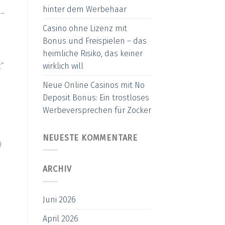
hinter dem Werbehaar
 –
Casino ohne Lizenz mit
Bonus und Freispielen – das
heimliche Risiko, das keiner
wirklich will
t“
Neue Online Casinos mit No
Deposit Bonus: Ein trostloses
Werbeversprechen für Zocker
NEUESTE KOMMENTARE
0
ARCHIV
n
Juni 2026
April 2026