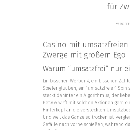
für Zw
VERÖFFE
Casino mit umsatzfreien 
Zwerge mit großem Ego
Warum “umsatzfrei” nur ei
Ein bisschen Werbung, ein bisschen Zahle
Spieler glauben, ein “umsatzfreier” Spin
steckt dahinter ein Algorithmus, der lieb
Bet365 wirft mit solchen Aktionen gern ei
Hinterkopf an die versteckten Umsatzbe
Und weil das Ganze so trocken ist, vergle
Gefälle nach vorne schießen, während das