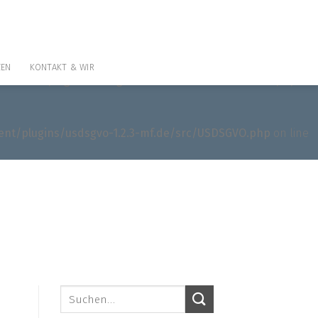
ean/wp-content/plugins/usdsgvo-1.2.3-
ZEN
KONTAKT & WIR
content/plugins/usdsgvo-1.2.3-mf.de/src/USDSGVO.php
on
ent/plugins/usdsgvo-1.2.3-mf.de/src/USDSGVO.php
on line