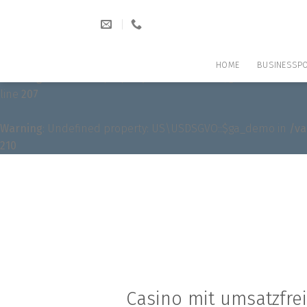
Warning
: Undefined property: US\USDSGVO::$ga_trackoutbou
mf.de/src/USDSGVO.php
on line
204
HOME
BUSINESSPO
Warning
: Undefined property: US\USDSGVO::$ga_advlinkattr 
line
207
Warning
: Undefined property: US\USDSGVO::$ga_demo in
/va
210
Skip
to
content
Casino mit umsatzfrei