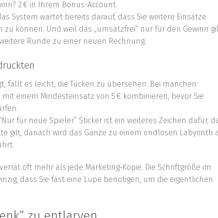
winn? 2 € in Ihrem Bonus-Account.
 das System wartet bereits darauf, dass Sie weitere Einsätze
zu können. Und weil das „umsatzfrei“ nur für den Gewinn gil
e weitere Runde zu einer neuen Rechnung.
druckten
gt, fällt es leicht, die Tücken zu übersehen. Bei manchen
 mit einem Mindesteinsatz von 5 € kombinieren, bevor Sie
rfen.
“Nur für neue Spieler” Sticker ist ein weiteres Zeichen dafür, d
tte gilt, danach wird das Ganze zu einem endlosen Labyrinth 
hrt.
verrät oft mehr als jede Marketing‑Kopie. Die Schriftgröße im
zig, dass Sie fast eine Lupe benötigen, um die eigentlichen
enk” zu entlarven