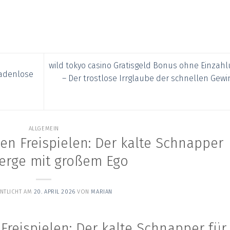
wild tokyo casino Gratisgeld Bonus ohne Einzah
nadenlose
– Der trostlose Irrglaube der schnellen Gew
ALLGEMEIN
en Freispielen: Der kalte Schnapper
erge mit großem Ego
NTLICHT AM
20. APRIL 2026
VON
MARIAN
Freispielen: Der kalte Schnapper für