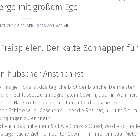
erge mit großem Ego
NTLICHT AM
20. APRIL 2026
VON
MARIAN
Freispielen: Der kalte Schnapper für
n hübscher Anstrich ist
nmagie – das ist das tägliche Brot der Branche. Die meisten
 sei ein Schlüssel zu unbegrenztem Gewinn, doch in Wahrheit
er den Hausvorteil poliert als Ihnen Geld zu schenken.
nen Schleier aus “Geschenk” über die Realität, nur um Sie im
dingungen zu erinnern.
iche ich das mit einem Slot wie Gonzo’s Quest, wo die schnell
 eigentliche Ziel – ein echter Gewinn – immer ein paar Meter