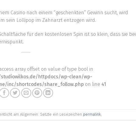
einem Casino nach einem “geschenkten” Gewinn sucht, wird
dem sein Lollipop im Zahnarzt entzogen wird.
chaltfläche für den kostenlosen Spin ist so klein, dass sie bei
ernispunkt.
o access array offset on value of type bool in
studiowilkos.de/httpdocs/wp-clean/wp-
me/inc/shortcodes/share_follow.php
on line
41
entlicht am Allgemein. Setzte ein Lesezeichen
permalink
.