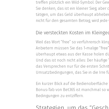
treffen plötzlich ein Wild-Symbol. Der Ge
Sie denken, das ist ein kleiner Sieg, aber
tätigen, um das Geld überhaupt abheben 
nicht für den gesamten Betrag, wird jed
Die versteckten Kosten im Kleinge
Weil das Wort “free” so verführerisch klin
Anbietern müssen Sie das 1‑malige “free”
überhaupt etwas aus der Kasse holen dü
Und das ist noch nicht alles: Der häufige 
das Versprechen nur für die ersten Schri
Umsatzbedingungen, das Sie in die Irre fü
Ein kurzer Blick auf die Bedienoberfläche 
Bonus‑Tab von Bet365 ist manchmal so win
Bedingungen zu entziffern.
Strategien, um das “Gesch