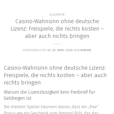
content
ALLGEMEIN
Casino‑Wahnsinn ohne deutsche
Lizenz: Freispiele, die nichts kosten –
aber auch nichts bringen
VERÖFFENTLICHT AM
20. APRIL 2026
VON
MARIAN
Casino‑Wahnsinn ohne deutsche Lizenz:
Freispiele, die nichts kosten – aber auch
nichts bringen
Warum die Lizenzlosigkeit kein Freibrief für
Geldregen ist
Die meisten Spieler träumen davon, dass ein „free“
Bonus wie ein Geschenk vom Himmel fällt, das das