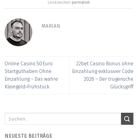
Lesezeichen
permalink
.
MARIAN
Online Casino 50 Euro
22bet Casino Bonus ohne
Startguthaben Ohne
Einzahlung exklusiver Code
Einzahlung – Das wahre
2026 – Der trügerische
Kleingeld‑Frühstück
Glücksgriff
NEUESTE BEITRÄGE