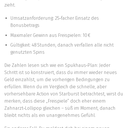
zieht.
Umsatzanforderung: 25‑facher Einsatz des
Bonusbetrags
Maximaler Gewinn aus Freispielen: 10 €
Gültigkeit: 48 Stunden, danach verfallen alle nicht
genutzten Spins
Die Zahlen lesen sich wie ein Spukhaus‑Plan: Jeder
Schritt ist so konstruiert, dass du immer wieder neues
Geld einzahlst, um die vorherigen Bedingungen zu
erfüllen. Wenn du im Vergleich die schnelle, aber
vorhersehbare Action von Starburst betrachtest, wirst du
merken, dass diese „Freispiele“ doch eher einem
Zahnarzt‑Lollipop gleichen – süß im Moment, danach
bleibt nichts als ein unangenehmes Gefühl.