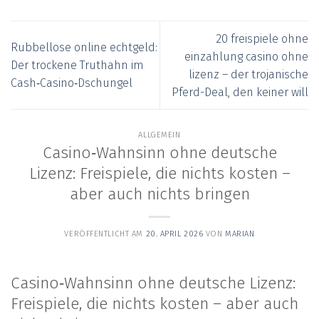
20 freispiele ohne
Rubbellose online echtgeld:
einzahlung casino ohne
Der trockene Truthahn im
lizenz – der trojanische
Cash‑Casino‑Dschungel
Pferd-Deal, den keiner will
ALLGEMEIN
Casino‑Wahnsinn ohne deutsche
Lizenz: Freispiele, die nichts kosten –
aber auch nichts bringen
VERÖFFENTLICHT AM
20. APRIL 2026
VON
MARIAN
Casino‑Wahnsinn ohne deutsche Lizenz:
Freispiele, die nichts kosten – aber auch