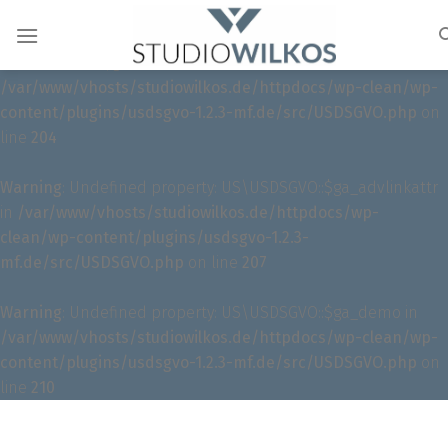
Warning
: Undefined property:
US\USDSGVO::$ga_trackoutboundlinks in
/var/www/vhosts/studiowilkos.de/httpdocs/wp-clean/wp-
content/plugins/usdsgvo-1.2.3-mf.de/src/USDSGVO.php
on
line
204
Warning
: Undefined property: US\USDSGVO::$ga_advlinkattr
in
/var/www/vhosts/studiowilkos.de/httpdocs/wp-
clean/wp-content/plugins/usdsgvo-1.2.3-
mf.de/src/USDSGVO.php
on line
207
Warning
: Undefined property: US\USDSGVO::$ga_demo in
/var/www/vhosts/studiowilkos.de/httpdocs/wp-clean/wp-
content/plugins/usdsgvo-1.2.3-mf.de/src/USDSGVO.php
on
line
210
Skip
to