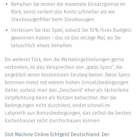
Behalten Sie immer die maximale Einsatzgrenze im
Blick, sonst verliert das Konto schneller als ein
Staubsaugerfilter beim Staubsaugen.
Verlassen Sie das Spiel, sobald Sie 10 % Ihres Budgets
gewonnen haben – das ist das einzige Mal, wo Sie
tatsächlich etwas behalten.
Ein weiterer Trick, den die Marketingabteilungen gerne
verbreiten, ist das Versprechen von „gratis Spins“, die
angeblich einen kostenlosen Einstieg bieten. Diese Spins
kommen meist mit extrem hohen Umsatzbedingungen
daher, sodass man das „Geschenk“ eher als lächerliche
Verpflichtung denn als Nutzen betrachtet. Wer die
Bedingungen nicht durchliest, endet schnell im
Labyrinth aus Bonusbedingungen, das selbst die besten
Kartenhäuser nicht durchschauen können.
Slot Machine Online Echtgeld Deutschland: Der