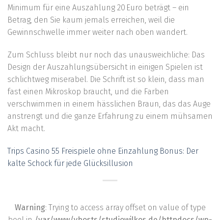
Minimum für eine Auszahlung 20 Euro beträgt – ein
Betrag, den Sie kaum jemals erreichen, weil die
Gewinnschwelle immer weiter nach oben wandert.
Zum Schluss bleibt nur noch das unausweichliche: Das
Design der Auszahlungsübersicht in einigen Spielen ist
schlichtweg miserabel. Die Schrift ist so klein, dass man
fast einen Mikroskop braucht, und die Farben
verschwimmen in einem hässlichen Braun, das das Auge
anstrengt und die ganze Erfahrung zu einem mühsamen
Akt macht.
Trips Casino 55 Freispiele ohne Einzahlung Bonus: Der
kalte Schock für jede Glücksillusion
Warning
: Trying to access array offset on value of type
bool in
/var/www/vhosts/studiowilkos.de/httpdocs/wp-