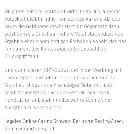
Ein gutes Beispiel: Starburst wirbelt das Bild, aber die
Volatilität bleibt niedrig – ein sanftes Auf und Ab, das
kaum die Geldbörse erschüttert. Im Gegensatz dazu
setzt Gonzo’s Quest auf höhere Volatilität, sodass das
Ergebnis eher einem heftigen Erdbeben ähnelt, das das
Fundament des Kontos erschüttert, sobald der
Glücksgriff fehlt.
Und dann dieser „VIP“‑Status, der in der Werbung mit
Champagner und rotem Teppich beworben wird. In
Wahrheit ist das nur ein schäbiges Motel mit frisch
gestrichener Wand, das dem Gast ein paar extra
Handtücher anbietet, um das wahre Ausmaß der
Ausgaben zu verschleiern.
Legales Online Casino Schweiz: Der harte Reality‑Check,
den niemand vorspielt