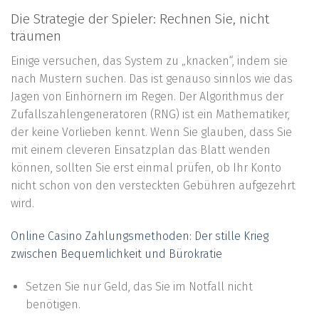
Die Strategie der Spieler: Rechnen Sie, nicht
träumen
Einige versuchen, das System zu „knacken“, indem sie
nach Mustern suchen. Das ist genauso sinnlos wie das
Jagen von Einhörnern im Regen. Der Algorithmus der
Zufallszahlengeneratoren (RNG) ist ein Mathematiker,
der keine Vorlieben kennt. Wenn Sie glauben, dass Sie
mit einem cleveren Einsatzplan das Blatt wenden
können, sollten Sie erst einmal prüfen, ob Ihr Konto
nicht schon von den versteckten Gebühren aufgezehrt
wird.
Online Casino Zahlungsmethoden: Der stille Krieg
zwischen Bequemlichkeit und Bürokratie
Setzen Sie nur Geld, das Sie im Notfall nicht
benötigen.