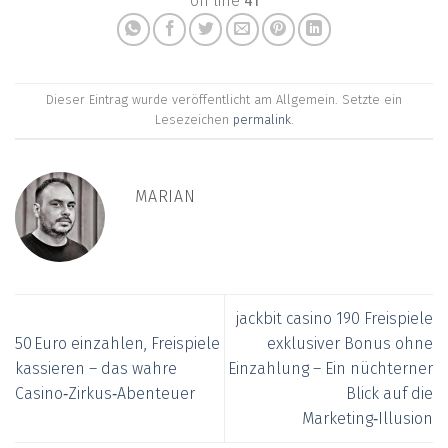
on line
41
Dieser Eintrag wurde veröffentlicht am Allgemein. Setzte ein
Lesezeichen
permalink
.
MARIAN
jackbit casino 190 Freispiele
50 Euro einzahlen, Freispiele
exklusiver Bonus ohne
kassieren – das wahre
Einzahlung – Ein nüchterner
Casino‑Zirkus‑Abenteuer
Blick auf die
Marketing‑Illusion