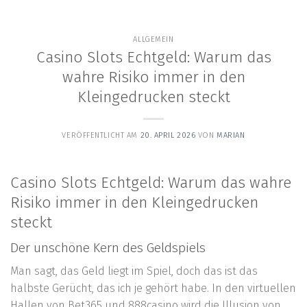
content
ALLGEMEIN
Casino Slots Echtgeld: Warum das
wahre Risiko immer in den
Kleingedrucken steckt
VERÖFFENTLICHT AM
20. APRIL 2026
VON
MARIAN
Casino Slots Echtgeld: Warum das wahre
Risiko immer in den Kleingedrucken
steckt
Der unschöne Kern des Geldspiels
Man sagt, das Geld liegt im Spiel, doch das ist das
halbste Gerücht, das ich je gehört habe. In den virtuellen
Hallen von Bet365 und 888casino wird die Illusion von