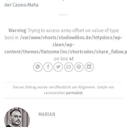
der Casino‑Mafia
Warning
: Trying to access array offset on value of type
bool in
/var/www/vhosts/studiowilkos.de/httpdocs/wp-
clean/wp-
content/themes/flatsome/inc/shortcodes/share_follow.
on line
41
Dieser Eintrag wurde veröffentlicht am Allgemein. Setzte ein
Lesezeichen
permalink
.
MARIAN