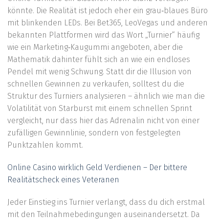
könnte. Die Realität ist jedoch eher ein grau‑blaues Büro
mit blinkenden LEDs. Bei Bet365, LeoVegas und anderen
bekannten Plattformen wird das Wort „Turnier“ häufig
wie ein Marketing‑Kaugummi angeboten, aber die
Mathematik dahinter fühlt sich an wie ein endloses
Pendel mit wenig Schwung. Statt dir die Illusion von
schnellen Gewinnen zu verkaufen, solltest du die
Struktur des Turniers analysieren – ähnlich wie man die
Volatilität von Starburst mit einem schnellen Sprint
vergleicht, nur dass hier das Adrenalin nicht von einer
zufälligen Gewinnlinie, sondern von festgelegten
Punktzahlen kommt.
Online Casino wirklich Geld Verdienen – Der bittere
Realitätscheck eines Veteranen
Jeder Einstieg ins Turnier verlangt, dass du dich erstmal
mit den Teilnahmebedingungen auseinandersetzt. Da