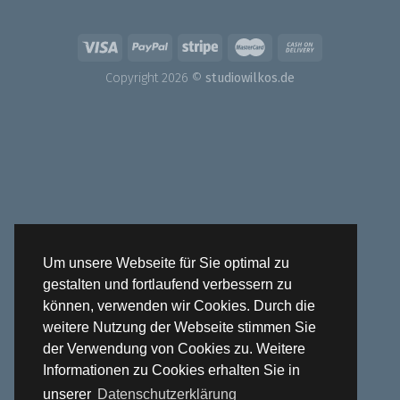
Copyright 2026 ©
studiowilkos.de
Um unsere Webseite für Sie optimal zu
gestalten und fortlaufend verbessern zu
können, verwenden wir Cookies. Durch die
weitere Nutzung der Webseite stimmen Sie
der Verwendung von Cookies zu. Weitere
Informationen zu Cookies erhalten Sie in
unserer
Datenschutzerklärung