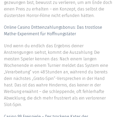
gezwungen bist, bewusst zu verlieren, um am Ende doch
einen Preis zu erhalten – ein Konzept, das selbst die
düstersten Horror‑Filme nicht erfunden hätten.
Online Casino Dritteinzahlungsbonus: Das trostlose
Mathe-Experiment für Hoffnungstäter
Und wenn du endlich das Ergebnis deiner
Anstrengungen siehst, kommt die Auszahlung. Die
meisten Spieler kennen das: Nach einem langen
Wochenende in einem Turnier meldet das System eine
„Verarbeitung“ von 48 Stunden an, während du bereits
dein nächstes „Gratis‑Spin“-Versprechen in der Hand
hast. Das ist das wahre Hindernis, das keiner in der
Werbung erwähnt – die schleppende, oft fehlerhafte
Abwicklung, die dich mehr frustriert als ein verlorener
Slot‑Spin.
Casino 99 Freispiele – Der trockene Kater der