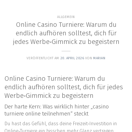
content
ALLGEMEIN
Online Casino Turniere: Warum du
endlich aufhören solltest, dich für
jedes Werbe‑Gimmick zu begeistern
VERÖFFENTLICHT AM
20. APRIL 2026
VON
MARIAN
Online Casino Turniere: Warum du
endlich aufhören solltest, dich für jedes
Werbe‑Gimmick zu begeistern
Der harte Kern: Was wirklich hinter „casino
turniere online teilnehmen“ steckt
Du hast das Gefühl, dass deine Freizeit‑Investition in
Online‑Turniere ein bisschen mehr Glanz vertragen