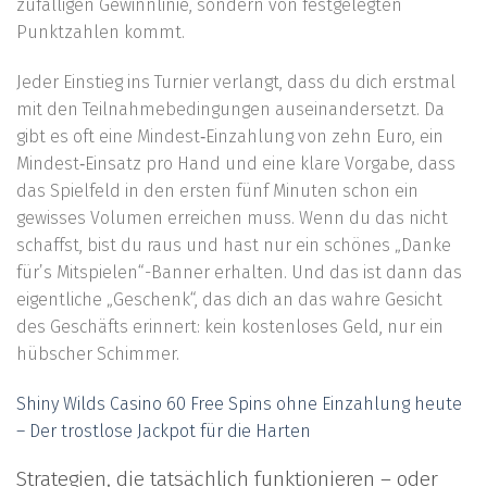
zufälligen Gewinnlinie, sondern von festgelegten
Punktzahlen kommt.
Jeder Einstieg ins Turnier verlangt, dass du dich erstmal
mit den Teilnahmebedingungen auseinandersetzt. Da
gibt es oft eine Mindest‑Einzahlung von zehn Euro, ein
Mindest‑Einsatz pro Hand und eine klare Vorgabe, dass
das Spielfeld in den ersten fünf Minuten schon ein
gewisses Volumen erreichen muss. Wenn du das nicht
schaffst, bist du raus und hast nur ein schönes „Danke
für’s Mitspielen“-Banner erhalten. Und das ist dann das
eigentliche „Geschenk“, das dich an das wahre Gesicht
des Geschäfts erinnert: kein kostenloses Geld, nur ein
hübscher Schimmer.
Shiny Wilds Casino 60 Free Spins ohne Einzahlung heute
– Der trostlose Jackpot für die Harten
Strategien, die tatsächlich funktionieren – oder