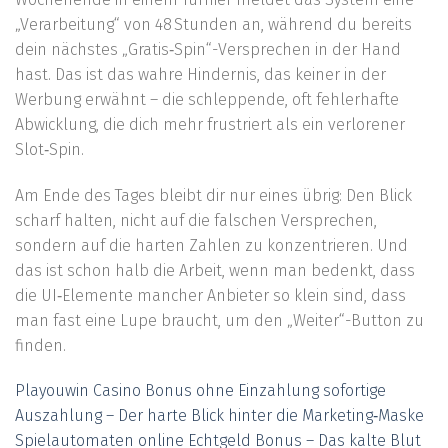
„Verarbeitung“ von 48 Stunden an, während du bereits
dein nächstes „Gratis‑Spin“-Versprechen in der Hand
hast. Das ist das wahre Hindernis, das keiner in der
Werbung erwähnt – die schleppende, oft fehlerhafte
Abwicklung, die dich mehr frustriert als ein verlorener
Slot‑Spin.
Am Ende des Tages bleibt dir nur eines übrig: Den Blick
scharf halten, nicht auf die falschen Versprechen,
sondern auf die harten Zahlen zu konzentrieren. Und
das ist schon halb die Arbeit, wenn man bedenkt, dass
die UI‑Elemente mancher Anbieter so klein sind, dass
man fast eine Lupe braucht, um den „Weiter“-Button zu
finden.
Playouwin Casino Bonus ohne Einzahlung sofortige
Auszahlung – Der harte Blick hinter die Marketing‑Maske
Spielautomaten online Echtgeld Bonus – Das kalte Blut