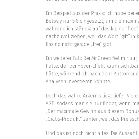
Ein Beispiel aus der Praxis: Ich habe be
Betway nur 5 € eingesetzt, um die maxima
während ich ständig auf das kleine “free”
nachzuvollziehen, weil das Wort “gift” in
Kasino nicht gerade „frei“ gibt.
Ein weiterer Fall: Bei Mr Green fiel mir 
hatte, der bei Hover‑Effekt kaum sichtbar 
hätte, während ich nach dem Button sucht
Analysen investieren könnte.
Doch das wahre Ärgernis liegt tiefer. Vi
AGB, sodass man sie nur findet, wenn man
„Der maximale Gewinn aus diesem Bonus b
„Gratis‑Produkt“ zahlen, weil das Preissch
Und das ist noch nicht alles. Die Auszahl