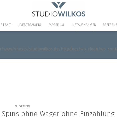
ndlinks in
/var/www/vhosts/studiowilkos.de/httpdocs/wp-cl
RTRAIT
LIVESTREAMING
IMAGEFILM
LUFTAUFNAHMEN
REFEREN
in
/var/www/vhosts/studiowilkos.de/httpdocs/wp-clean/wp-
r/www/vhosts/studiowilkos.de/httpdocs/wp-clean/wp-cont
ALLGEMEIN
e Spins ohne Wager ohne Einzahlung