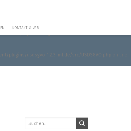
ean/wp-content/plugins/usdsgvo-1.2.3-
ZEN
KONTAKT & WIR
content/plugins/usdsgvo-1.2.3-mf.de/src/USDSGVO.php
on
ent/plugins/usdsgvo-1.2.3-mf.de/src/USDSGVO.php
on line