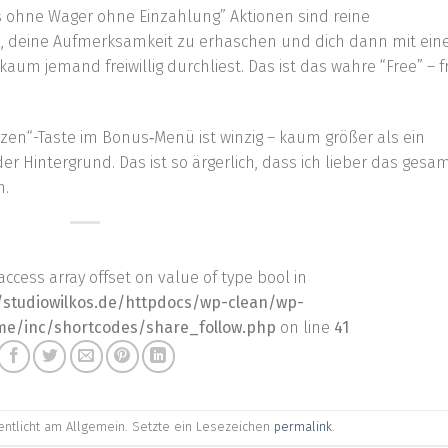
ins ohne Wager ohne Einzahlung” Aktionen sind reine
n, deine Aufmerksamkeit zu erhaschen und dich dann mit ein
um jemand freiwillig durchliest. Das ist das wahre “Free” – fr
tzen“-Taste im Bonus‑Menü ist winzig – kaum größer als ein
r Hintergrund. Das ist so ärgerlich, dass ich lieber das gesa
n.
o access array offset on value of type bool in
studiowilkos.de/httpdocs/wp-clean/wp-
me/inc/shortcodes/share_follow.php
on line
41
entlicht am Allgemein. Setzte ein Lesezeichen
permalink
.