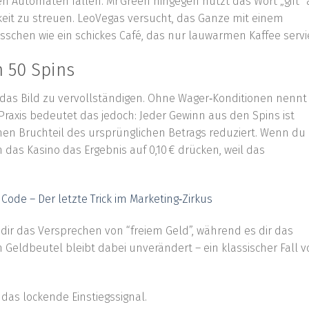
 Automaten fallen. Mr Green hingegen nutzt das Wort „gift“ 
keit zu streuen. LeoVegas versucht, das Ganze mit einem
isschen wie ein schickes Café, das nur lauwarmen Kaffee servie
 50 Spins
um das Bild zu vervollständigen. Ohne Wager‑Konditionen nennt
raxis bedeutet das jedoch: Jeder Gewinn aus den Spins ist
einen Bruchteil des ursprünglichen Betrags reduziert. Wenn du
 das Kasino das Ergebnis auf 0,10 € drücken, weil das
 Code – Der letzte Trick im Marketing‑Zirkus
 dir das Versprechen von “freiem Geld”, während es dir das
in Geldbeutel bleibt dabei unverändert – ein klassischer Fall 
 das lockende Einstiegssignal.