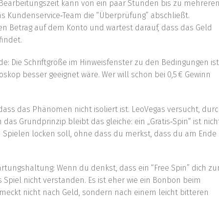
 Bearbeitungszeit kann von ein paar Stunden bis zu mehrere
das Kundenservice‑Team die “Überprüfung” abschließt.
en Betrag auf dem Konto und wartest darauf, dass das Geld
findet.
nde: Die Schriftgröße im Hinweisfenster zu den Bedingungen ist
oskop besser geeignet wäre. Wer will schon bei 0,5 € Gewinn
, dass das Phänomen nicht isoliert ist. LeoVegas versucht, dur
as Grundprinzip bleibt das gleiche: ein „Gratis‑Spin“ ist nich
m Spielen locken soll, ohne dass du merkst, dass du am Ende
artungshaltung: Wenn du denkst, dass ein “Free Spin” dich z
Spiel nicht verstanden. Es ist eher wie ein Bonbon beim
eckt nicht nach Geld, sondern nach einem leicht bitteren