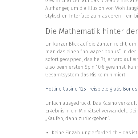
Gewinnchancen auf das Niveau eines alten
Aufhänger, um die Illusion von Wohltätig
stylischen Interface zu maskieren – ein b
Die Mathematik hinter den
Ein kurzer Blick auf die Zahlen reicht, 
man das einen “no‑wager‑bonus”. In der P
sofort gecapped, das heißt, er wird auf 
also beim ersten Spin 10 € gewinnst, kann
Gesamtsystem das Risiko minimiert.
Hotline Casino 125 Freispiele gratis Bonus
Einfach ausgedrückt: Das Kasino verkauft
Ergebnis in ein Minirätsel verwandelt. De
„Kaufen, dann zurückgeben“.
Keine Einzahlung erforderlich – das ist