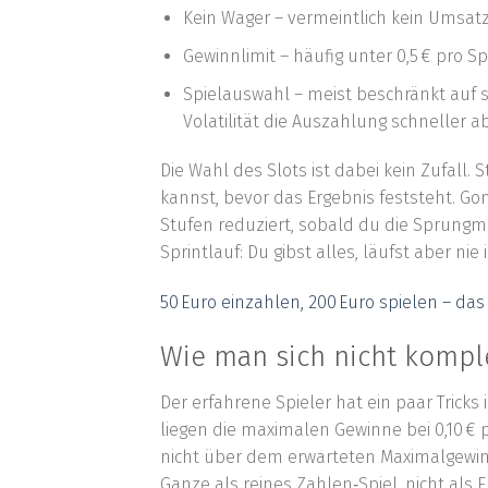
Kein Wager – vermeintlich kein Umsat
Gewinnlimit – häufig unter 0,5 € pro Sp
Spielauswahl – meist beschränkt auf s
Volatilität die Auszahlung schneller a
Die Wahl des Slots ist dabei kein Zufall.
kannst, bevor das Ergebnis feststeht. Go
Stufen reduziert, sobald du die Sprungma
Sprintlauf: Du gibst alles, läufst aber nie i
50 Euro einzahlen, 200 Euro spielen – da
Wie man sich nicht kompl
Der erfahrene Spieler hat ein paar Trick
liegen die maximalen Gewinne bei 0,10 € p
nicht über dem erwarteten Maximalgewinn 
Ganze als reines Zahlen‑Spiel, nicht als E