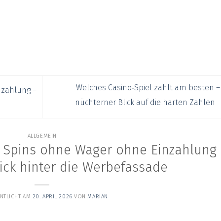
Welches Casino‑Spiel zahlt am besten –
nzahlung –
nüchterner Blick auf die harten Zahlen
ALLGEMEIN
e Spins ohne Wager ohne Einzahlung
lick hinter die Werbefassade
NTLICHT AM
20. APRIL 2026
VON
MARIAN