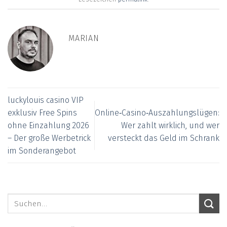
MARIAN
luckylouis casino VIP
exklusiv Free Spins
Online‑Casino‑Auszahlungslügen:
ohne Einzahlung 2026
Wer zahlt wirklich, und wer
– Der große Werbetrick
versteckt das Geld im Schrank
im Sonderangebot