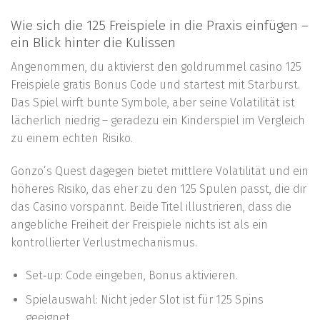
Wie sich die 125 Freispiele in die Praxis einfügen –
ein Blick hinter die Kulissen
Angenommen, du aktivierst den goldrummel casino 125
Freispiele gratis Bonus Code und startest mit Starburst.
Das Spiel wirft bunte Symbole, aber seine Volatilität ist
lächerlich niedrig – geradezu ein Kinderspiel im Vergleich
zu einem echten Risiko.
Gonzo’s Quest dagegen bietet mittlere Volatilität und ein
höheres Risiko, das eher zu den 125 Spulen passt, die dir
das Casino vorspannt. Beide Titel illustrieren, dass die
angebliche Freiheit der Freispiele nichts ist als ein
kontrollierter Verlustmechanismus.
Set‑up: Code eingeben, Bonus aktivieren.
Spielauswahl: Nicht jeder Slot ist für 125 Spins
geeignet.