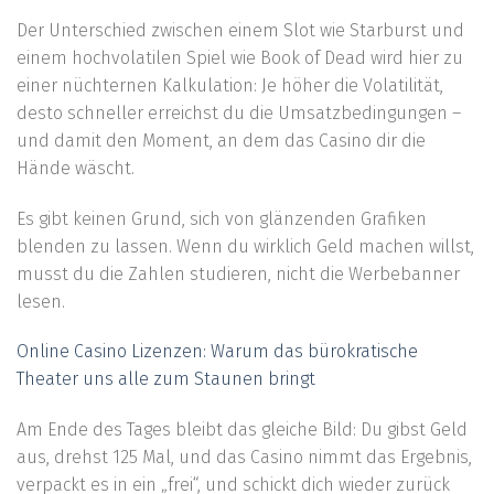
Der Unterschied zwischen einem Slot wie Starburst und
einem hochvolatilen Spiel wie Book of Dead wird hier zu
einer nüchternen Kalkulation: Je höher die Volatilität,
desto schneller erreichst du die Umsatzbedingungen –
und damit den Moment, an dem das Casino dir die
Hände wäscht.
Es gibt keinen Grund, sich von glänzenden Grafiken
blenden zu lassen. Wenn du wirklich Geld machen willst,
musst du die Zahlen studieren, nicht die Werbebanner
lesen.
Online Casino Lizenzen: Warum das bürokratische
Theater uns alle zum Staunen bringt
Am Ende des Tages bleibt das gleiche Bild: Du gibst Geld
aus, drehst 125 Mal, und das Casino nimmt das Ergebnis,
verpackt es in ein „frei“, und schickt dich wieder zurück