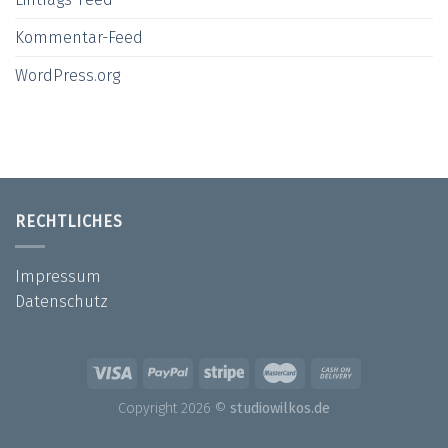
Kommentar-Feed
WordPress.org
RECHTLICHES
Impressum
Datenschutz
Copyright 2026 ©
studiowilkos.de