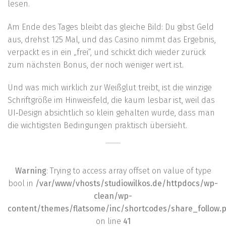
lesen.
Am Ende des Tages bleibt das gleiche Bild: Du gibst Geld
aus, drehst 125 Mal, und das Casino nimmt das Ergebnis,
verpackt es in ein „frei“, und schickt dich wieder zurück
zum nächsten Bonus, der noch weniger wert ist.
Und was mich wirklich zur Weißglut treibt, ist die winzige
Schriftgröße im Hinweisfeld, die kaum lesbar ist, weil das
UI‑Design absichtlich so klein gehalten wurde, dass man
die wichtigsten Bedingungen praktisch übersieht.
Warning
: Trying to access array offset on value of type
bool in
/var/www/vhosts/studiowilkos.de/httpdocs/wp-
clean/wp-
content/themes/flatsome/inc/shortcodes/share_follow.
on line
41