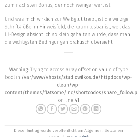
zum nächsten Bonus, der noch weniger wert ist.
Und was mich wirklich zur Weißglut treibt, ist die winzige
Schriftgröße im Hinweisfeld, die kaum lesbar ist, weil das
UI‑Design absichtlich so klein gehalten wurde, dass man
die wichtigsten Bedingungen praktisch übersieht.
Warning
: Trying to access array offset on value of type
bool in
/var/www/vhosts/studiowilkos.de/httpdocs/wp-
clean/wp-
content/themes/flatsome/inc/shortcodes/share_follow.
on line
41
Dieser Eintrag wurde veröffentlicht am Allgemein. Setzte ein
Lesezeichen
permalink
.