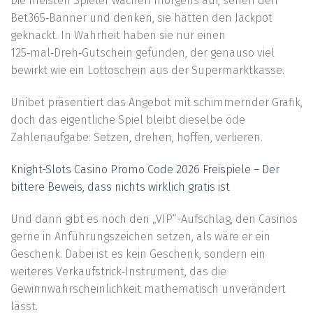
Die meisten Spieler wachen morgens auf, sehen den
Bet365‑Banner und denken, sie hätten den Jackpot
geknackt. In Wahrheit haben sie nur einen
125‑mal‑Dreh‑Gutschein gefunden, der genauso viel
bewirkt wie ein Lottoschein aus der Supermarktkasse.
Unibet präsentiert das Angebot mit schimmernder Grafik,
doch das eigentliche Spiel bleibt dieselbe öde
Zahlenaufgabe: Setzen, drehen, hoffen, verlieren.
Knight-Slots Casino Promo Code 2026 Freispiele – Der
bittere Beweis, dass nichts wirklich gratis ist
Und dann gibt es noch den „VIP“-Aufschlag, den Casinos
gerne in Anführungszeichen setzen, als wäre er ein
Geschenk. Dabei ist es kein Geschenk, sondern ein
weiteres Verkaufstrick‑Instrument, das die
Gewinnwahrscheinlichkeit mathematisch unverändert
lässt.