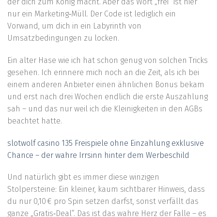
der dich zum König macht. Aber das Wort „frei“ ist hier
nur ein Marketing‑Müll. Der Code ist lediglich ein
Vorwand, um dich in ein Labyrinth von
Umsatzbedingungen zu locken.
Ein alter Hase wie ich hat schon genug von solchen Tricks
gesehen. Ich erinnere mich noch an die Zeit, als ich bei
einem anderen Anbieter einen ähnlichen Bonus bekam
und erst nach drei Wochen endlich die erste Auszahlung
sah – und das nur weil ich die Kleinigkeiten in den AGBs
beachtet hatte.
slotwolf casino 135 Freispiele ohne Einzahlung exklusive
Chance – der wahre Irrsinn hinter dem Werbeschild
Und natürlich gibt es immer diese winzigen
Stolpersteine: Ein kleiner, kaum sichtbarer Hinweis, dass
du nur 0,10 € pro Spin setzen darfst, sonst verfällt das
ganze „Gratis‑Deal“. Das ist das wahre Herz der Falle – es