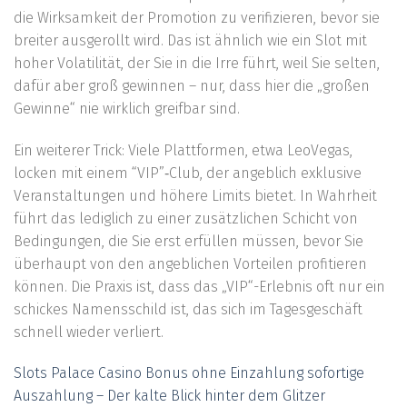
die Wirksamkeit der Promotion zu verifizieren, bevor sie
breiter ausgerollt wird. Das ist ähnlich wie ein Slot mit
hoher Volatilität, der Sie in die Irre führt, weil Sie selten,
dafür aber groß gewinnen – nur, dass hier die „großen
Gewinne“ nie wirklich greifbar sind.
Ein weiterer Trick: Viele Plattformen, etwa LeoVegas,
locken mit einem “VIP”‑Club, der angeblich exklusive
Veranstaltungen und höhere Limits bietet. In Wahrheit
führt das lediglich zu einer zusätzlichen Schicht von
Bedingungen, die Sie erst erfüllen müssen, bevor Sie
überhaupt von den angeblichen Vorteilen profitieren
können. Die Praxis ist, dass das „VIP“-Erlebnis oft nur ein
schickes Namensschild ist, das sich im Tagesgeschäft
schnell wieder verliert.
Slots Palace Casino Bonus ohne Einzahlung sofortige
Auszahlung – Der kalte Blick hinter dem Glitzer