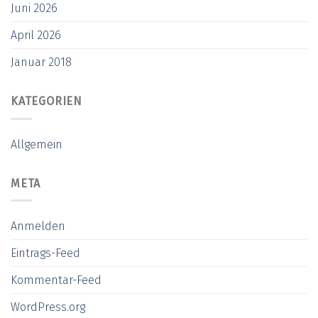
Juni 2026
April 2026
Januar 2018
KATEGORIEN
Allgemein
META
Anmelden
Eintrags-Feed
Kommentar-Feed
WordPress.org