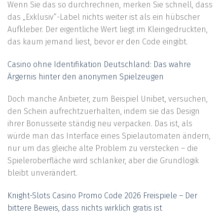
Wenn Sie das so durchrechnen, merken Sie schnell, dass
das „Exklusiv“-Label nichts weiter ist als ein hübscher
Aufkleber. Der eigentliche Wert liegt im Kleingedruckten,
das kaum jemand liest, bevor er den Code eingibt.
Casino ohne Identifikation Deutschland: Das wahre
Ärgernis hinter den anonymen Spielzeugen
Doch manche Anbieter, zum Beispiel Unibet, versuchen,
den Schein aufrechtzuerhalten, indem sie das Design
ihrer Bonusseite ständig neu verpacken. Das ist, als
würde man das Interface eines Spielautomaten ändern,
nur um das gleiche alte Problem zu verstecken – die
Spieleroberfläche wird schlanker, aber die Grundlogik
bleibt unverändert.
Knight-Slots Casino Promo Code 2026 Freispiele – Der
bittere Beweis, dass nichts wirklich gratis ist