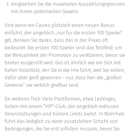
Vergleichen Sie die maximalen Auszahlungsgrenzen
mit Ihrem potentiellen Gewinn.
Und wenn ein Casino plötzlich einen neuen Bonus
einführt, der angeblich „nur für die ersten 100 Spieler“
gilt, denken Sie daran, dass das in der Praxis oft
bedeutet: Die ersten 100 Spieler sind das Testfeld, um
die Wirksamkeit der Promotion zu verifizieren, bevor sie
breiter ausgerollt wird. Das ist ähnlich wie ein Slot mit
hoher Volatilität, der Sie in die Irre führt, weil Sie selten,
dafür aber groß gewinnen – nur, dass hier die „großen
Gewinne“ nie wirklich greifbar sind.
Ein weiterer Trick: Viele Plattformen, etwa LeoVegas,
locken mit einem “VIP”‑Club, der angeblich exklusive
Veranstaltungen und höhere Limits bietet. In Wahrheit
führt das lediglich zu einer zusätzlichen Schicht von
Bedingungen, die Sie erst erfüllen müssen, bevor Sie