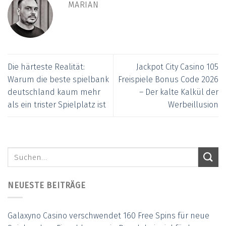
MARIAN
Die härteste Realität:
Jackpot City Casino 105
Warum die beste spielbank
Freispiele Bonus Code 2026
deutschland kaum mehr
– Der kalte Kalkül der
als ein trister Spielplatz ist
Werbeillusion
NEUESTE BEITRÄGE
Galaxyno Casino verschwendet 160 Free Spins für neue