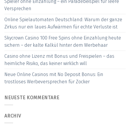
Spieler ohne Einzahlung – ein Paradebeispiel für leere
Versprechen
Online Spielautomaten Deutschland: Warum der ganze
Zirkus nur ein laues Aufwärmen für echte Verluste ist
Skycrown Casino 100 Free Spins ohne Einzahlung heute
sichern – der kalte Kalkül hinter dem Werbehaar
Casino ohne Lizenz mit Bonus und Freispielen – das
heimliche Risiko, das keiner wirklich will
Neue Online Casinos mit No Deposit Bonus: Ein
trostloses Werbeversprechen für Zocker
NEUESTE KOMMENTARE
ARCHIV