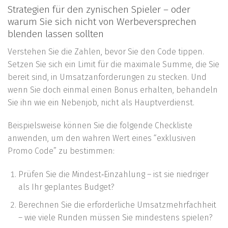
Strategien für den zynischen Spieler – oder
warum Sie sich nicht von Werbeversprechen
blenden lassen sollten
Verstehen Sie die Zahlen, bevor Sie den Code tippen.
Setzen Sie sich ein Limit für die maximale Summe, die Sie
bereit sind, in Umsatzanforderungen zu stecken. Und
wenn Sie doch einmal einen Bonus erhalten, behandeln
Sie ihn wie ein Nebenjob, nicht als Hauptverdienst.
Beispielsweise können Sie die folgende Checkliste
anwenden, um den wahren Wert eines “exklusiven
Promo Code” zu bestimmen:
Prüfen Sie die Mindest‑Einzahlung – ist sie niedriger
als Ihr geplantes Budget?
Berechnen Sie die erforderliche Umsatzmehrfachheit
– wie viele Runden müssen Sie mindestens spielen?