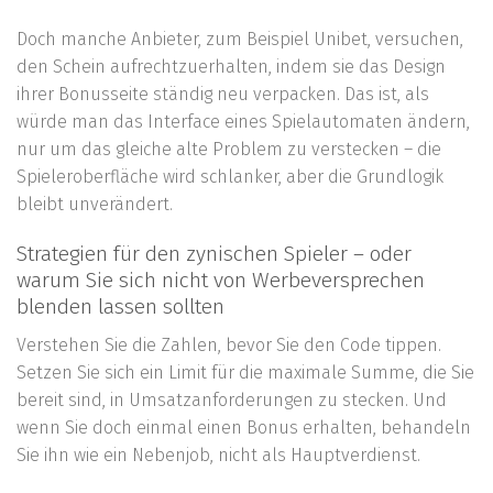
Doch manche Anbieter, zum Beispiel Unibet, versuchen,
den Schein aufrechtzuerhalten, indem sie das Design
ihrer Bonusseite ständig neu verpacken. Das ist, als
würde man das Interface eines Spielautomaten ändern,
nur um das gleiche alte Problem zu verstecken – die
Spieleroberfläche wird schlanker, aber die Grundlogik
bleibt unverändert.
Strategien für den zynischen Spieler – oder
warum Sie sich nicht von Werbeversprechen
blenden lassen sollten
Verstehen Sie die Zahlen, bevor Sie den Code tippen.
Setzen Sie sich ein Limit für die maximale Summe, die Sie
bereit sind, in Umsatzanforderungen zu stecken. Und
wenn Sie doch einmal einen Bonus erhalten, behandeln
Sie ihn wie ein Nebenjob, nicht als Hauptverdienst.