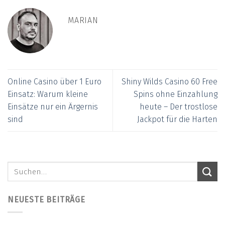
MARIAN
Online Casino über 1 Euro
Shiny Wilds Casino 60 Free
Einsatz: Warum kleine
Spins ohne Einzahlung
Einsätze nur ein Ärgernis
heute – Der trostlose
sind
Jackpot für die Harten
NEUESTE BEITRÄGE