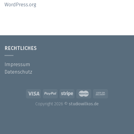
WordPress.org
RECHTLICHES
Impressum
Datenschutz
Copyright 2026 ©
studiowilkos.de