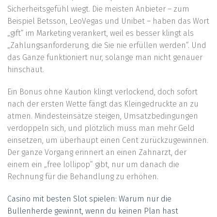
Sicherheitsgefühl wiegt. Die meisten Anbieter – zum
Beispiel Betsson, LeoVegas und Unibet – haben das Wort
„gift“ im Marketing verankert, weil es besser klingt als
„Zahlungsanforderung, die Sie nie erfüllen werden“. Und
das Ganze funktioniert nur, solange man nicht genauer
hinschaut.
Ein Bonus ohne Kaution klingt verlockend, doch sofort
nach der ersten Wette fängt das Kleingedruckte an zu
atmen. Mindesteinsätze steigen, Umsatzbedingungen
verdoppeln sich, und plötzlich muss man mehr Geld
einsetzen, um überhaupt einen Cent zurückzugewinnen.
Der ganze Vorgang erinnert an einen Zahnarzt, der
einem ein „free lollipop“ gibt, nur um danach die
Rechnung für die Behandlung zu erhöhen.
Casino mit besten Slot spielen: Warum nur die
Bullenherde gewinnt, wenn du keinen Plan hast