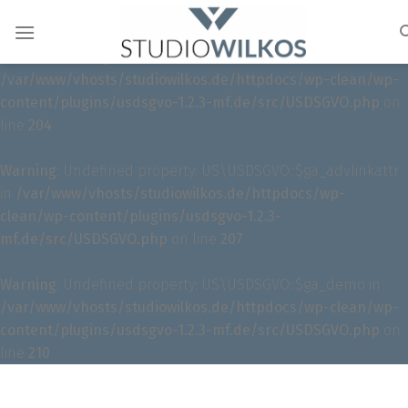
Warning
: Undefined property:
US\USDSGVO::$ga_trackoutboundlinks in
/var/www/vhosts/studiowilkos.de/httpdocs/wp-clean/wp-
content/plugins/usdsgvo-1.2.3-mf.de/src/USDSGVO.php
on
line
204
Warning
: Undefined property: US\USDSGVO::$ga_advlinkattr
in
/var/www/vhosts/studiowilkos.de/httpdocs/wp-
clean/wp-content/plugins/usdsgvo-1.2.3-
mf.de/src/USDSGVO.php
on line
207
Warning
: Undefined property: US\USDSGVO::$ga_demo in
/var/www/vhosts/studiowilkos.de/httpdocs/wp-clean/wp-
content/plugins/usdsgvo-1.2.3-mf.de/src/USDSGVO.php
on
line
210
Skip
to