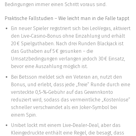
Bedingungen immer einen Schritt voraus sind.
Praktische Fallstudien – Wie leicht man in die Falle tappt
Ein neuer Spieler registriert sich bei LeoVegas, aktiviert
den Live‑Casino‑Bonus ohne Einzahlung und erhält
20 € Spielguthaben. Nach drei Runden Blackjack ist
das Guthaben auf 5 € gesunken – die
Umsatzbedingungen verlangen jedoch 30 € Einsatz,
bevor eine Auszahlung möglich ist.
Bei Betsson meldet sich ein Veteran an, nutzt den
Bonus, und erlebt, dass jede „freie“ Runde durch eine
versteckte 0,5‑%‑Gebühr auf das Gewinnkonto
reduziert wird, sodass das vermeintliche „Kostenlose“
schneller verschwindet als ein Joker‑Symbol bei
einem Spin.
Unibet lockt mit einem Live‑Dealer‑Deal, aber das
Kleingedruckte enthält eine Regel, die besagt, dass