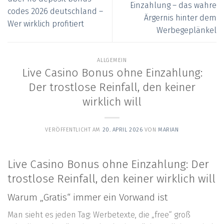
Einzahlung – das wahre
codes 2026 deutschland –
Ärgernis hinter dem
Wer wirklich profitiert
Werbegeplänkel
ALLGEMEIN
Live Casino Bonus ohne Einzahlung:
Der trostlose Reinfall, den keiner
wirklich will
VERÖFFENTLICHT AM
20. APRIL 2026
VON
MARIAN
Live Casino Bonus ohne Einzahlung: Der
trostlose Reinfall, den keiner wirklich will
Warum „Gratis“ immer ein Vorwand ist
Man sieht es jeden Tag: Werbetexte, die „free“ groß