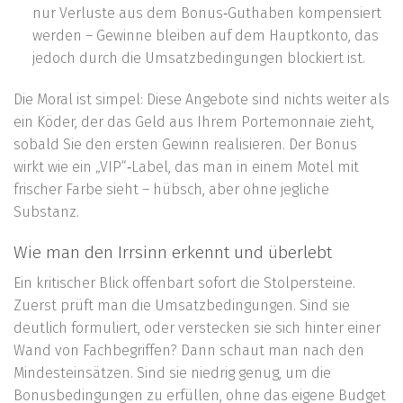
nur Verluste aus dem Bonus‑Guthaben kompensiert
werden – Gewinne bleiben auf dem Hauptkonto, das
jedoch durch die Umsatzbedingungen blockiert ist.
Die Moral ist simpel: Diese Angebote sind nichts weiter als
ein Köder, der das Geld aus Ihrem Portemonnaie zieht,
sobald Sie den ersten Gewinn realisieren. Der Bonus
wirkt wie ein „VIP“‑Label, das man in einem Motel mit
frischer Farbe sieht – hübsch, aber ohne jegliche
Substanz.
Wie man den Irrsinn erkennt und überlebt
Ein kritischer Blick offenbart sofort die Stolpersteine.
Zuerst prüft man die Umsatzbedingungen. Sind sie
deutlich formuliert, oder verstecken sie sich hinter einer
Wand von Fachbegriffen? Dann schaut man nach den
Mindesteinsätzen. Sind sie niedrig genug, um die
Bonusbedingungen zu erfüllen, ohne das eigene Budget