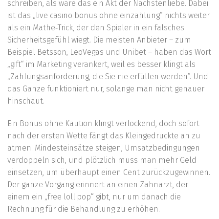
schreiben, als wäre das ein Akt der Nächstenliebe. Dabei
ist das „live casino bonus ohne einzahlung“ nichts weiter
als ein Mathe‑Trick, der den Spieler in ein falsches
Sicherheitsgefühl wiegt. Die meisten Anbieter – zum
Beispiel Betsson, LeoVegas und Unibet – haben das Wort
„gift“ im Marketing verankert, weil es besser klingt als
„Zahlungsanforderung, die Sie nie erfüllen werden“. Und
das Ganze funktioniert nur, solange man nicht genauer
hinschaut.
Ein Bonus ohne Kaution klingt verlockend, doch sofort
nach der ersten Wette fängt das Kleingedruckte an zu
atmen. Mindesteinsätze steigen, Umsatzbedingungen
verdoppeln sich, und plötzlich muss man mehr Geld
einsetzen, um überhaupt einen Cent zurückzugewinnen.
Der ganze Vorgang erinnert an einen Zahnarzt, der
einem ein „free lollipop“ gibt, nur um danach die
Rechnung für die Behandlung zu erhöhen.