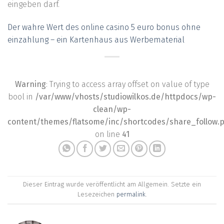
eingeben darf.
Der wahre Wert des online casino 5 euro bonus ohne
einzahlung – ein Kartenhaus aus Werbematerial
Warning
: Trying to access array offset on value of type
bool in
/var/www/vhosts/studiowilkos.de/httpdocs/wp-
clean/wp-
content/themes/flatsome/inc/shortcodes/share_follow.
on line
41
Dieser Eintrag wurde veröffentlicht am Allgemein. Setzte ein
Lesezeichen
permalink
.