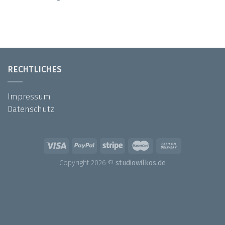
RECHTLICHES
Impressum
Datenschutz
Copyright 2026 ©
studiowilkos.de