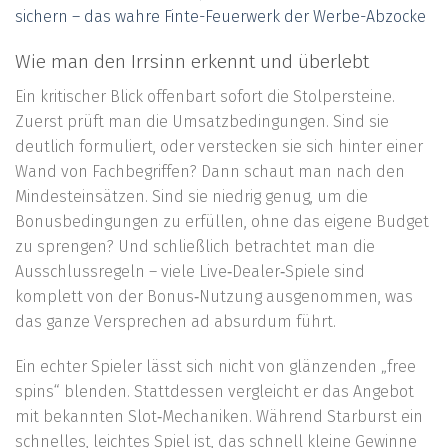
sichern – das wahre Finte-Feuerwerk der Werbe-Abzocke
Wie man den Irrsinn erkennt und überlebt
Ein kritischer Blick offenbart sofort die Stolpersteine.
Zuerst prüft man die Umsatzbedingungen. Sind sie
deutlich formuliert, oder verstecken sie sich hinter einer
Wand von Fachbegriffen? Dann schaut man nach den
Mindesteinsätzen. Sind sie niedrig genug, um die
Bonusbedingungen zu erfüllen, ohne das eigene Budget
zu sprengen? Und schließlich betrachtet man die
Ausschlussregeln – viele Live‑Dealer‑Spiele sind
komplett von der Bonus‑Nutzung ausgenommen, was
das ganze Versprechen ad absurdum führt.
Ein echter Spieler lässt sich nicht von glänzenden „free
spins“ blenden. Stattdessen vergleicht er das Angebot
mit bekannten Slot‑Mechaniken. Während Starburst ein
schnelles, leichtes Spiel ist, das schnell kleine Gewinne