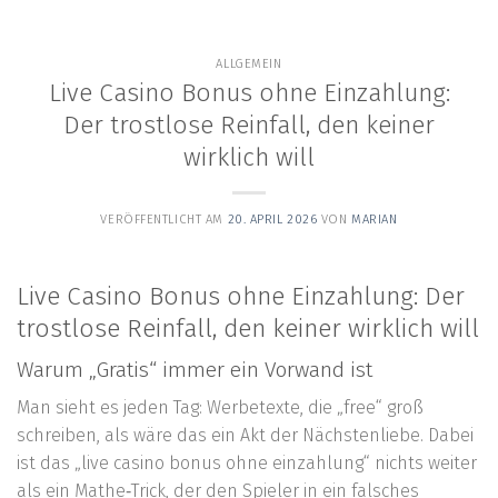
content
ALLGEMEIN
Live Casino Bonus ohne Einzahlung:
Der trostlose Reinfall, den keiner
wirklich will
VERÖFFENTLICHT AM
20. APRIL 2026
VON
MARIAN
Live Casino Bonus ohne Einzahlung: Der
trostlose Reinfall, den keiner wirklich will
Warum „Gratis“ immer ein Vorwand ist
Man sieht es jeden Tag: Werbetexte, die „free“ groß
schreiben, als wäre das ein Akt der Nächstenliebe. Dabei
ist das „live casino bonus ohne einzahlung“ nichts weiter
als ein Mathe‑Trick, der den Spieler in ein falsches