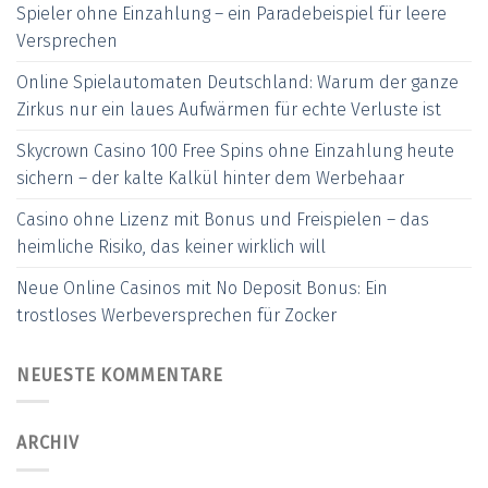
Spieler ohne Einzahlung – ein Paradebeispiel für leere
Versprechen
Online Spielautomaten Deutschland: Warum der ganze
Zirkus nur ein laues Aufwärmen für echte Verluste ist
Skycrown Casino 100 Free Spins ohne Einzahlung heute
sichern – der kalte Kalkül hinter dem Werbehaar
Casino ohne Lizenz mit Bonus und Freispielen – das
heimliche Risiko, das keiner wirklich will
Neue Online Casinos mit No Deposit Bonus: Ein
trostloses Werbeversprechen für Zocker
NEUESTE KOMMENTARE
ARCHIV