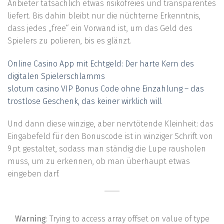
Anbieter tatsächlich etwas risikofreies und transparentes
liefert. Bis dahin bleibt nur die nüchterne Erkenntnis,
dass jedes „free“ ein Vorwand ist, um das Geld des
Spielers zu polieren, bis es glänzt.
Online Casino App mit Echtgeld: Der harte Kern des
digitalen Spielerschlamms
slotum casino VIP Bonus Code ohne Einzahlung – das
trostlose Geschenk, das keiner wirklich will
Und dann diese winzige, aber nervtötende Kleinheit: das
Eingabefeld für den Bonuscode ist in winziger Schrift von
9 pt gestaltet, sodass man ständig die Lupe rausholen
muss, um zu erkennen, ob man überhaupt etwas
eingeben darf.
Warning
: Trying to access array offset on value of type