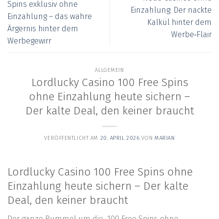
Spins exklusiv ohne
Einzahlung: Der nackte
Einzahlung – das wahre
Kalkül hinter dem
Ärgernis hinter dem
Werbe‑Flair
Werbegewirr
ALLGEMEIN
Lordlucky Casino 100 Free Spins
ohne Einzahlung heute sichern –
Der kalte Deal, den keiner braucht
VERÖFFENTLICHT AM
20. APRIL 2026
VON
MARIAN
Lordlucky Casino 100 Free Spins ohne
Einzahlung heute sichern – Der kalte
Deal, den keiner braucht
Der ganze Rummel um die „100 Free Spins ohne