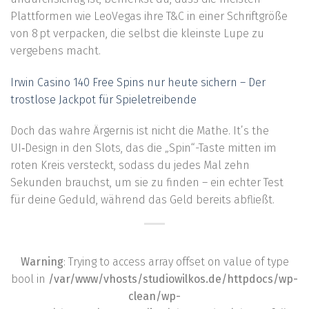
Plattformen wie LeoVegas ihre T&C in einer Schriftgröße
von 8 pt verpacken, die selbst die kleinste Lupe zu
vergebens macht.
Irwin Casino 140 Free Spins nur heute sichern – Der
trostlose Jackpot für Spieletreibende
Doch das wahre Ärgernis ist nicht die Mathe. It’s the
UI‑Design in den Slots, das die „Spin“-Taste mitten im
roten Kreis versteckt, sodass du jedes Mal zehn
Sekunden brauchst, um sie zu finden – ein echter Test
für deine Geduld, während das Geld bereits abfließt.
Warning
: Trying to access array offset on value of type
bool in
/var/www/vhosts/studiowilkos.de/httpdocs/wp-
clean/wp-