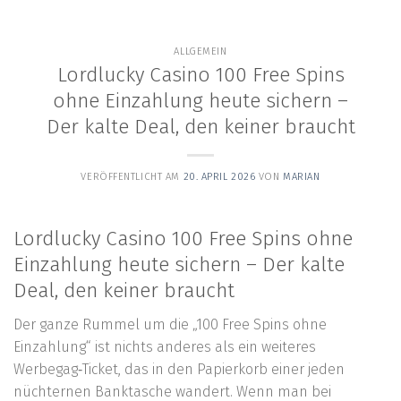
content
ALLGEMEIN
Lordlucky Casino 100 Free Spins
ohne Einzahlung heute sichern –
Der kalte Deal, den keiner braucht
VERÖFFENTLICHT AM
20. APRIL 2026
VON
MARIAN
Lordlucky Casino 100 Free Spins ohne
Einzahlung heute sichern – Der kalte
Deal, den keiner braucht
Der ganze Rummel um die „100 Free Spins ohne
Einzahlung“ ist nichts anderes als ein weiteres
Werbegag‑Ticket, das in den Papierkorb einer jeden
nüchternen Banktasche wandert. Wenn man bei