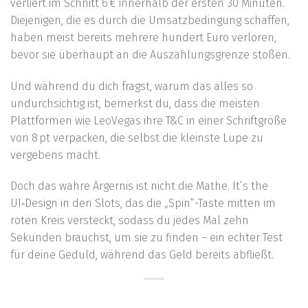
verliert im Schnitt 6 € innerhalb der ersten 30 Minuten.
Diejenigen, die es durch die Umsatzbedingung schaffen,
haben meist bereits mehrere hundert Euro verloren,
bevor sie überhaupt an die Auszahlungsgrenze stoßen.
Und während du dich fragst, warum das alles so
undurchsichtig ist, bemerkst du, dass die meisten
Plattformen wie LeoVegas ihre T&C in einer Schriftgröße
von 8 pt verpacken, die selbst die kleinste Lupe zu
vergebens macht.
Doch das wahre Ärgernis ist nicht die Mathe. It’s the
UI‑Design in den Slots, das die „Spin“-Taste mitten im
roten Kreis versteckt, sodass du jedes Mal zehn
Sekunden brauchst, um sie zu finden – ein echter Test
für deine Geduld, während das Geld bereits abfließt.