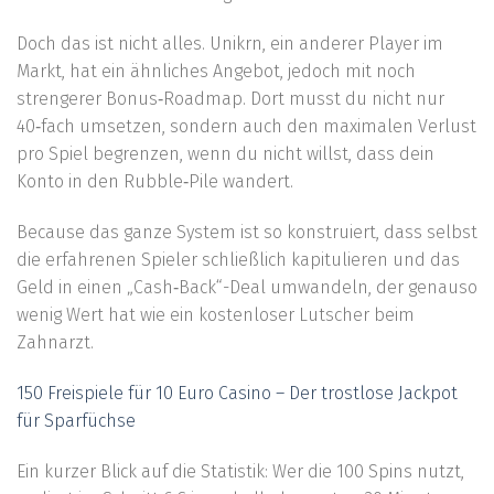
Doch das ist nicht alles. Unikrn, ein anderer Player im
Markt, hat ein ähnliches Angebot, jedoch mit noch
strengerer Bonus‑Roadmap. Dort musst du nicht nur
40‑fach umsetzen, sondern auch den maximalen Verlust
pro Spiel begrenzen, wenn du nicht willst, dass dein
Konto in den Rubble‑Pile wandert.
Because das ganze System ist so konstruiert, dass selbst
die erfahrenen Spieler schließlich kapitulieren und das
Geld in einen „Cash‑Back“-Deal umwandeln, der genauso
wenig Wert hat wie ein kostenloser Lutscher beim
Zahnarzt.
150 Freispiele für 10 Euro Casino – Der trostlose Jackpot
für Sparfüchse
Ein kurzer Blick auf die Statistik: Wer die 100 Spins nutzt,