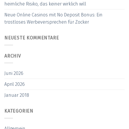
heimliche Risiko, das keiner wirklich will
Neue Online Casinos mit No Deposit Bonus: Ein
trostloses Werbeversprechen für Zocker
NEUESTE KOMMENTARE
ARCHIV
Juni 2026
April 2026
Januar 2018
KATEGORIEN
Allgemein