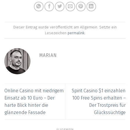
Dieser Eintrag wurde veröffentlicht am Allgemein. Setzte ein
Lesezeichen
permalink
.
MARIAN
Online Casino mit niedrigem
Spirit Casino $1 einzahlen
Einsatz ab 10 Euro – Der
100 Free Spins erhalten –
harte Blick hinter die
Der Trostpreis für
glänzende Fassade
Glückssüchtige
ALLGEMEIN