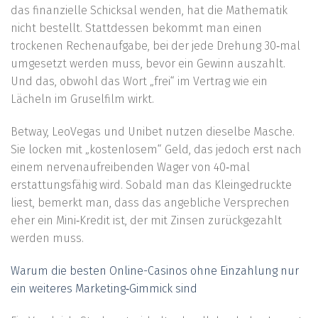
das finanzielle Schicksal wenden, hat die Mathematik
nicht bestellt. Stattdessen bekommt man einen
trockenen Rechenaufgabe, bei der jede Drehung 30‑mal
umgesetzt werden muss, bevor ein Gewinn auszahlt.
Und das, obwohl das Wort „frei“ im Vertrag wie ein
Lächeln im Gruselfilm wirkt.
Betway, LeoVegas und Unibet nutzen dieselbe Masche.
Sie locken mit „kostenlosem“ Geld, das jedoch erst nach
einem nervenaufreibenden Wager von 40‑mal
erstattungsfähig wird. Sobald man das Kleingedruckte
liest, bemerkt man, dass das angebliche Versprechen
eher ein Mini‑Kredit ist, der mit Zinsen zurückgezahlt
werden muss.
Warum die besten Online-Casinos ohne Einzahlung nur
ein weiteres Marketing‑Gimmick sind