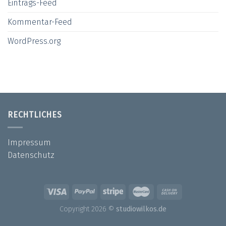
Eintrags-Feed
Kommentar-Feed
WordPress.org
RECHTLICHES
Impressum
Datenschutz
Copyright 2026 ©
studiowilkos.de