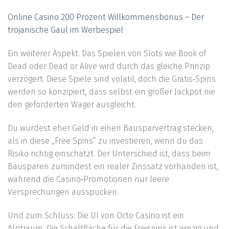
Online Casino 200 Prozent Willkommensbonus – Der
trojanische Gaul im Werbespiel
Ein weiterer Aspekt: Das Spielen von Slots wie Book of
Dead oder Dead or Alive wird durch das gleiche Prinzip
verzögert. Diese Spiele sind volatil, doch die Gratis‑Spins
werden so konzipiert, dass selbst ein großer Jackpot nie
den geforderten Wager ausgleicht.
Du würdest eher Geld in einen Bausparvertrag stecken,
als in diese „Free Spins“ zu investieren, wenn du das
Risiko richtig einschätzt. Der Unterschied ist, dass beim
Bausparen zumindest ein realer Zinssatz vorhanden ist,
während die Casino‑Promotionen nur leere
Versprechungen ausspucken.
Und zum Schluss: Die UI von Octo Casino ist ein
Alptraum. Die Schaltfläche für die Freispins ist winzig und