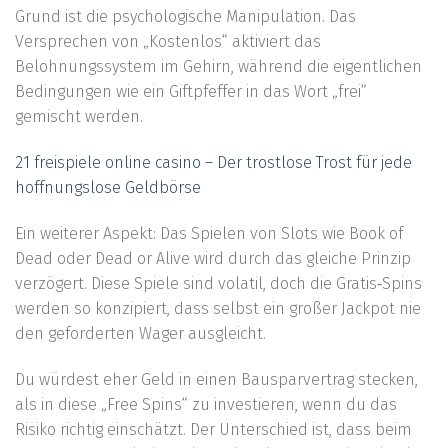
Grund ist die psychologische Manipulation. Das
Versprechen von „Kostenlos“ aktiviert das
Belohnungssystem im Gehirn, während die eigentlichen
Bedingungen wie ein Giftpfeffer in das Wort „frei“
gemischt werden.
21 freispiele online casino – Der trostlose Trost für jede
hoffnungslose Geldbörse
Ein weiterer Aspekt: Das Spielen von Slots wie Book of
Dead oder Dead or Alive wird durch das gleiche Prinzip
verzögert. Diese Spiele sind volatil, doch die Gratis‑Spins
werden so konzipiert, dass selbst ein großer Jackpot nie
den geforderten Wager ausgleicht.
Du würdest eher Geld in einen Bausparvertrag stecken,
als in diese „Free Spins“ zu investieren, wenn du das
Risiko richtig einschätzt. Der Unterschied ist, dass beim