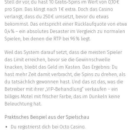
Stell dir vor, du hast 10 Gratis‑Spins im Wert von 0,10 €
pro Spin. Das klingt nach 1 € extra. Doch das Casino
verlangt, dass du 250 € umsetzt, bevor du etwas
bekommst. Das entspricht einer Rücklaufquote von etwa
0,4 % – ein absolutes Desaster im Vergleich zu normalen
Spielen, bei denen die RTP bei 96 % liegt.
Weil das System darauf setzt, dass die meisten Spieler
das Limit erreichen, bevor sie die Gewinnschwelle
knacken, bleibt das Geld im Kasten. Das Ergebnis: Du
hast mehr Zeit damit verbracht, die Spins zu drehen, als
du tatsächlich gewonnen hast. Und das ist das, was die
Betreiber mit ihrer „VIP‑Behandlung“ verkaufen – ein
billiges Motel mit frischer Farbe, das im Dunkeln keine
Beleuchtung hat.
Praktisches Beispiel aus der Spielschau
Du registrierst dich bei Octo Casino.