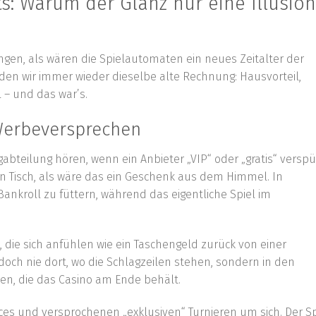
s: Warum der Glanz nur eine Illusion
gen, als wären die Spielautomaten ein neues Zeitalter der
en wir immer wieder dieselbe alte Rechnung: Hausvorteil,
 – und das war’s.
 Werbeversprechen
abteilung hören, wenn ein Anbieter „VIP“ oder „gratis“ verspü
den Tisch, als wäre das ein Geschenk aus dem Himmel. In
 Bankroll zu füttern, während das eigentliche Spiel im
 die sich anfühlen wie ein Taschengeld zurück von einer
doch nie dort, wo die Schlagzeilen stehen, sondern in den
n, die das Casino am Ende behält.
aces und versprochenen „exklusiven“ Turnieren um sich. Der 