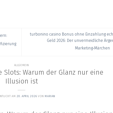
turbonino casino Bonus ohne Einzahlung ech
ern:
Geld 2026: Der unvermeidliche Ärge
fizierung
Marketing‑Märchen
ALLGEMEIN
e Slots: Warum der Glanz nur eine
Illusion ist
NTLICHT AM
20. APRIL 2026
VON
MARIAN