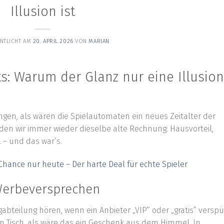
Illusion ist
NTLICHT AM
20. APRIL 2026
VON
MARIAN
s: Warum der Glanz nur eine Illusion
gen, als wären die Spielautomaten ein neues Zeitalter der
en wir immer wieder dieselbe alte Rechnung: Hausvorteil,
 – und das war’s.
 Chance nur heute – Der harte Deal für echte Spieler
 Werbeversprechen
abteilung hören, wenn ein Anbieter „VIP“ oder „gratis“ verspü
den Tisch, als wäre das ein Geschenk aus dem Himmel. In