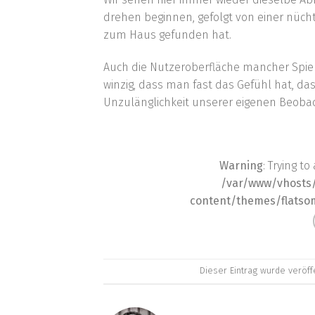
drehen beginnen, gefolgt von einer nüch
zum Haus gefunden hat.
Auch die Nutzeroberfläche mancher Spiel
winzig, dass man fast das Gefühl hat, das
Unzulänglichkeit unserer eigenen Beobac
Warning
: Trying t
/var/www/vhosts/
content/themes/flatso
Dieser Eintrag wurde veröff