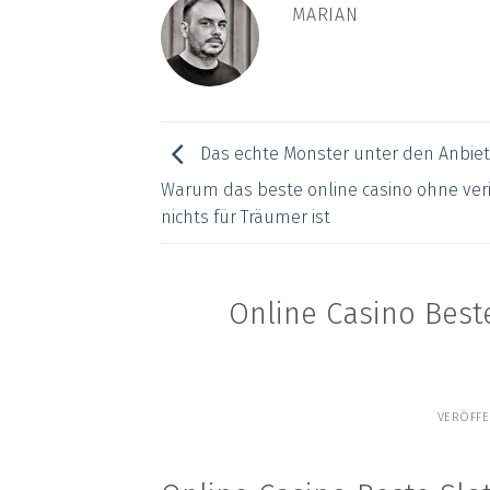
MARIAN
Das echte Monster unter den Anbiet
Warum das beste online casino ohne veri
nichts für Träumer ist
Online Casino Best
VERÖFFE