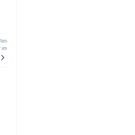
tes
r im