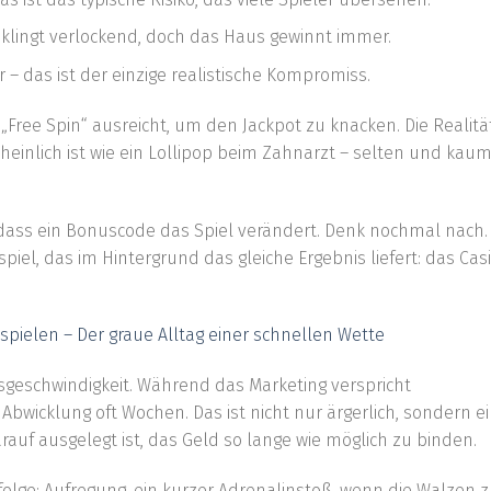
– klingt verlockend, doch das Haus gewinnt immer.
r – das ist der einzige realistische Kompromiss.
 „Free Spin“ ausreicht, um den Jackpot zu knacken. Die Realitä
cheinlich ist wie ein Lollipop beim Zahnarzt – selten und kau
ass ein Bonuscode das Spiel verändert. Denk nochmal nach.
piel, das im Hintergrund das gleiche Ergebnis liefert: das Cas
spielen – Der graue Alltag einer schnellen Wette
gsgeschwindigkeit. Während das Marketing verspricht
Abwicklung oft Wochen. Das ist nicht nur ärgerlich, sondern e
rauf ausgelegt ist, das Geld so lange wie möglich zu binden.
olge: Aufregung, ein kurzer Adrenalinstoß, wenn die Walzen 