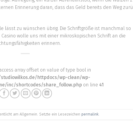
ternen Erinnerung daran, dass das Geld bereits den Weg zurü
e lässt zu wünschen übrig. Die Schriftgröße ist manchmal so
 Casino wolle uns mit einer mikroskopischen Schrift an die
htungsfähigkeiten erinnern.
o access array offset on value of type bool in
studiowilkos.de/httpdocs/wp-clean/wp-
me/inc/shortcodes/share_follow.php
on line
41
entlicht am Allgemein. Setzte ein Lesezeichen
permalink
.