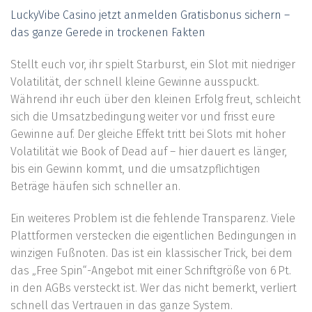
LuckyVibe Casino jetzt anmelden Gratisbonus sichern –
das ganze Gerede in trockenen Fakten
Stellt euch vor, ihr spielt Starburst, ein Slot mit niedriger
Volatilität, der schnell kleine Gewinne ausspuckt.
Während ihr euch über den kleinen Erfolg freut, schleicht
sich die Umsatzbedingung weiter vor und frisst eure
Gewinne auf. Der gleiche Effekt tritt bei Slots mit hoher
Volatilität wie Book of Dead auf – hier dauert es länger,
bis ein Gewinn kommt, und die umsatzpflichtigen
Beträge häufen sich schneller an.
Ein weiteres Problem ist die fehlende Transparenz. Viele
Plattformen verstecken die eigentlichen Bedingungen in
winzigen Fußnoten. Das ist ein klassischer Trick, bei dem
das „Free Spin“-Angebot mit einer Schriftgröße von 6 Pt.
in den AGBs versteckt ist. Wer das nicht bemerkt, verliert
schnell das Vertrauen in das ganze System.