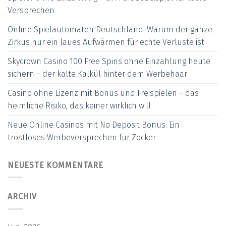
Versprechen
Online Spielautomaten Deutschland: Warum der ganze
Zirkus nur ein laues Aufwärmen für echte Verluste ist
Skycrown Casino 100 Free Spins ohne Einzahlung heute
sichern – der kalte Kalkül hinter dem Werbehaar
Casino ohne Lizenz mit Bonus und Freispielen – das
heimliche Risiko, das keiner wirklich will
Neue Online Casinos mit No Deposit Bonus: Ein
trostloses Werbeversprechen für Zocker
NEUESTE KOMMENTARE
ARCHIV