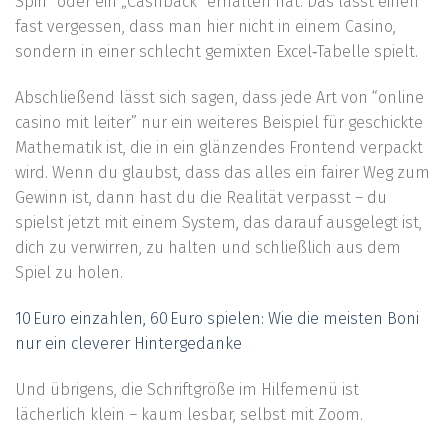
Spin“ oder ein „Cashback“ erhalten hat. Das lässt einen
fast vergessen, dass man hier nicht in einem Casino,
sondern in einer schlecht gemixten Excel‑Tabelle spielt.
Abschließend lässt sich sagen, dass jede Art von “online
casino mit leiter” nur ein weiteres Beispiel für geschickte
Mathematik ist, die in ein glänzendes Frontend verpackt
wird. Wenn du glaubst, dass das alles ein fairer Weg zum
Gewinn ist, dann hast du die Realität verpasst – du
spielst jetzt mit einem System, das darauf ausgelegt ist,
dich zu verwirren, zu halten und schließlich aus dem
Spiel zu holen.
10 Euro einzahlen, 60 Euro spielen: Wie die meisten Boni
nur ein cleverer Hintergedanke
Und übrigens, die Schriftgröße im Hilfemenü ist
lächerlich klein – kaum lesbar, selbst mit Zoom.