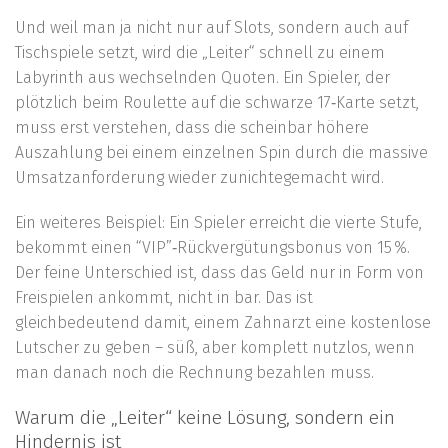
Und weil man ja nicht nur auf Slots, sondern auch auf
Tischspiele setzt, wird die „Leiter“ schnell zu einem
Labyrinth aus wechselnden Quoten. Ein Spieler, der
plötzlich beim Roulette auf die schwarze 17‑Karte setzt,
muss erst verstehen, dass die scheinbar höhere
Auszahlung bei einem einzelnen Spin durch die massive
Umsatzanforderung wieder zunichtegemacht wird.
Ein weiteres Beispiel: Ein Spieler erreicht die vierte Stufe,
bekommt einen “VIP”‑Rückvergütungsbonus von 15 %.
Der feine Unterschied ist, dass das Geld nur in Form von
Freispielen ankommt, nicht in bar. Das ist
gleichbedeutend damit, einem Zahnarzt eine kostenlose
Lutscher zu geben – süß, aber komplett nutzlos, wenn
man danach noch die Rechnung bezahlen muss.
Warum die „Leiter“ keine Lösung, sondern ein
Hindernis ist