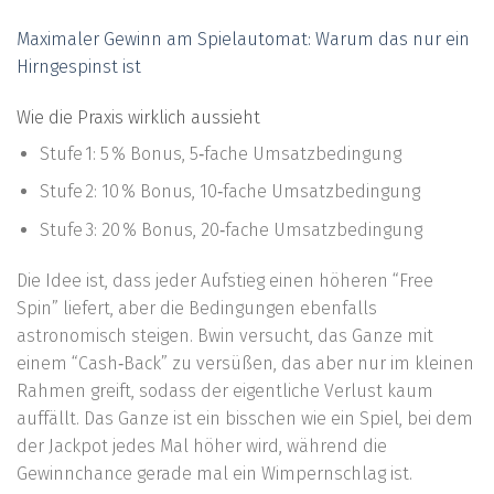
Maximaler Gewinn am Spielautomat: Warum das nur ein
Hirngespinst ist
Wie die Praxis wirklich aussieht
Stufe 1: 5 % Bonus, 5‑fache Umsatzbedingung
Stufe 2: 10 % Bonus, 10‑fache Umsatzbedingung
Stufe 3: 20 % Bonus, 20‑fache Umsatzbedingung
Die Idee ist, dass jeder Aufstieg einen höheren “Free
Spin” liefert, aber die Bedingungen ebenfalls
astronomisch steigen. Bwin versucht, das Ganze mit
einem “Cash‑Back” zu versüßen, das aber nur im kleinen
Rahmen greift, sodass der eigentliche Verlust kaum
auffällt. Das Ganze ist ein bisschen wie ein Spiel, bei dem
der Jackpot jedes Mal höher wird, während die
Gewinnchance gerade mal ein Wimpernschlag ist.