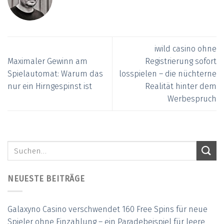
iwild casino ohne
Maximaler Gewinn am
Registrierung sofort
Spielautomat: Warum das
losspielen – die nüchterne
nur ein Hirngespinst ist
Realität hinter dem
Werbespruch
NEUESTE BEITRÄGE
Galaxyno Casino verschwendet 160 Free Spins für neue
Spieler ohne Einzahlung – ein Paradebeispiel für leere