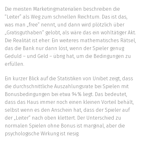
Die meisten Marketingmaterialien beschreiben die
“Leiter” als Weg zum schnellen Reichtum. Das ist das,
was man „free“ nennt, und dann wird plötzlich über
„Gratisguthaben“ gelobt, als wäre das ein wohltätiger Akt.
Die Realität ist eher: Ein weiteres mathematisches Rätsel,
das die Bank nur dann löst, wenn der Spieler genug
Geduld – und Geld – übrig hat, um die Bedingungen zu
erfüllen.
Ein kurzer Blick auf die Statistiken von Unibet zeigt, dass
die durchschnittliche Auszahlungsrate bei Spielen mit
Bonusbedingungen bei etwa 94 % liegt. Das bedeutet,
dass das Haus immer noch einen kleinen Vorteil behält,
selbst wenn es den Anschein hat, dass der Spieler auf
der „Leiter“ nach oben klettert. Der Unterschied zu
normalen Spielen ohne Bonus ist marginal, aber die
psychologische Wirkung ist riesig.