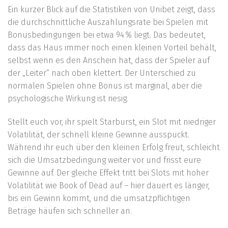
Ein kurzer Blick auf die Statistiken von Unibet zeigt, dass
die durchschnittliche Auszahlungsrate bei Spielen mit
Bonusbedingungen bei etwa 94 % liegt. Das bedeutet,
dass das Haus immer noch einen kleinen Vorteil behält,
selbst wenn es den Anschein hat, dass der Spieler auf
der „Leiter“ nach oben klettert. Der Unterschied zu
normalen Spielen ohne Bonus ist marginal, aber die
psychologische Wirkung ist riesig.
Stellt euch vor, ihr spielt Starburst, ein Slot mit niedriger
Volatilität, der schnell kleine Gewinne ausspuckt.
Während ihr euch über den kleinen Erfolg freut, schleicht
sich die Umsatzbedingung weiter vor und frisst eure
Gewinne auf. Der gleiche Effekt tritt bei Slots mit hoher
Volatilität wie Book of Dead auf – hier dauert es länger,
bis ein Gewinn kommt, und die umsatzpflichtigen
Beträge häufen sich schneller an.