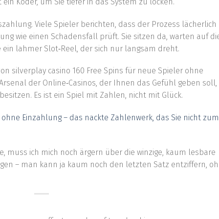
ist ein Köder, um Sie tiefer in das System zu locken.
zahlung. Viele Spieler berichten, dass der Prozess lächerlich
ung wie einen Schadensfall prüft. Sie sitzen da, warten auf di
 ein lahmer Slot‑Reel, der sich nur langsam dreht.
 von silverplay casino 160 Free Spins für neue Spieler ohne
 Arsenal der Online‑Casinos, der Ihnen das Gefühl geben soll,
sitzen. Es ist ein Spiel mit Zahlen, nicht mit Glück.
 ohne Einzahlung – das nackte Zahlenwerk, das Sie nicht zum
abe, muss ich mich noch ärgern über die winzige, kaum lesbare
ngen – man kann ja kaum noch den letzten Satz entziffern, o