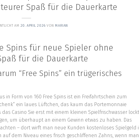
 teurer Spaß für die Dauerkarte
NTLICHT AM
20. APRIL 2026
VON
MARIAN
ee Spins für neue Spieler ohne
Spaß für die Dauerkarte
arum “Free Spins” ein trügerisches
s in Form von 160 Free Spins ist ein Freifahrtschein zum
Geschenk“ ein laues Lüftchen, das kaum das Portemonnaie
das Casino Sie erst mit einem kleinen Spielfrischwasser lockt
tätigen, um überhaupt an einem Gewinn etwas zu haben. Das
obachten – dort wirft man neue Kunden kostenloses Spielgeld 
n auf dem Niveau eines frisch geschliffenen Zahns, wenn man