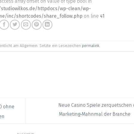
o access array offset on value of type bool in
studiowilkos.de/httpdocs/wp-clean/wp-
me/inc/shortcodes/share_follow.php
on line
41
entlicht am Allgemein. Setzte ein Lesezeichen
permalink
.
Neue Casino Spiele zerquetschen 
10 ohne
Marketing‑Mahnmal der Branche
ken