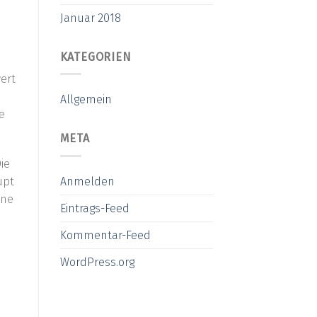
Januar 2018
KATEGORIEN
ert
Allgemein
e
META
ie
Anmelden
upt
nne
Eintrags-Feed
Kommentar-Feed
WordPress.org