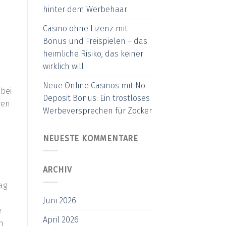
hinter dem Werbehaar
Casino ohne Lizenz mit
Bonus und Freispielen – das
heimliche Risiko, das keiner
wirklich will
Neue Online Casinos mit No
 bei
Deposit Bonus: Ein trostloses
ren
Werbeversprechen für Zocker
NEUESTE KOMMENTARE
ARCHIV
ag
Juni 2026
e
April 2026
n