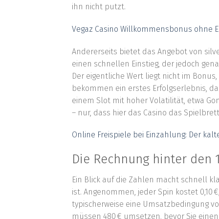
ihn nicht putzt.
Vegaz Casino Willkommensbonus ohne Ein
Andererseits bietet das Angebot von silv
einen schnellen Einstieg, der jedoch gena
Der eigentliche Wert liegt nicht im Bonus
bekommen ein erstes Erfolgserlebnis, das
einem Slot mit hoher Volatilität, etwa Go
– nur, dass hier das Casino das Spielbret
Online Freispiele bei Einzahlung: Der ka
Die Rechnung hinter den 1
Ein Blick auf die Zahlen macht schnell kl
ist. Angenommen, jeder Spin kostet 0,10 €
typischerweise eine Umsatzbedingung von
müssen 480 € umsetzen, bevor Sie einen 