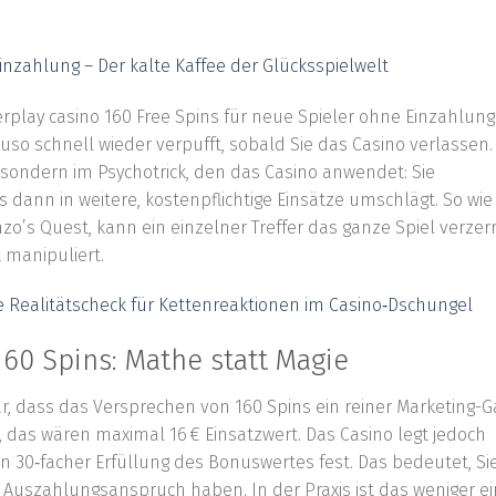
zahlung – Der kalte Kaffee der Glücksspielwelt
erplay casino 160 Free Spins für neue Spieler ohne Einzahlung
uso schnell wieder verpufft, sobald Sie das Casino verlassen.
, sondern im Psychotrick, den das Casino anwendet: Sie
 dann in weitere, kostenpflichtige Einsätze umschlägt. So wie
nzo’s Quest, kann ein einzelner Treffer das ganze Spiel verzer
t manipuliert.
lte Realitätscheck für Kettenreaktionen im Casino‑Dschungel
60 Spins: Mathe statt Magie
ar, dass das Versprechen von 160 Spins ein reiner Marketing-G
, das wären maximal 16 € Einsatzwert. Das Casino legt jedoch
 30‑facher Erfüllung des Bonuswertes fest. Das bedeutet, Si
Auszahlungsanspruch haben. In der Praxis ist das weniger ei