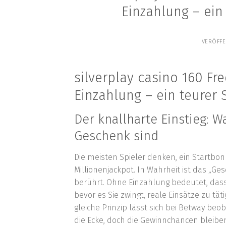
Einzahlung – ein
VERÖFFE
silverplay casino 160 Fr
Einzahlung – ein teurer 
Der knallharte Einstieg: W
Geschenk sind
Die meisten Spieler denken, ein Startbonu
Millionenjackpot. In Wahrheit ist das „
berührt. Ohne Einzahlung bedeutet, dass 
bevor es Sie zwingt, reale Einsätze zu 
gleiche Prinzip lässt sich bei Betway be
die Ecke, doch die Gewinnchancen bleibe