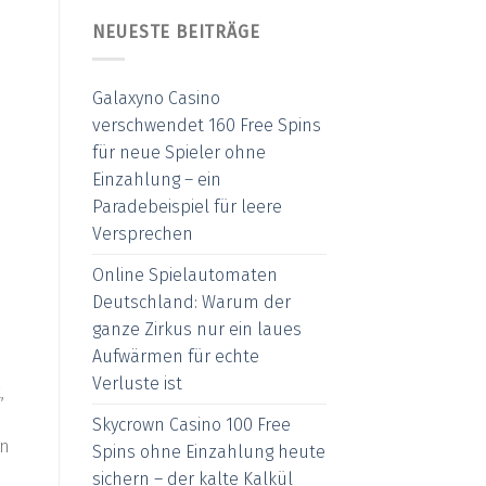
NEUESTE BEITRÄGE
Galaxyno Casino
verschwendet 160 Free Spins
für neue Spieler ohne
Einzahlung – ein
Paradebeispiel für leere
Versprechen
Online Spielautomaten
Deutschland: Warum der
ganze Zirkus nur ein laues
Aufwärmen für echte
Verluste ist
,
Skycrown Casino 100 Free
in
Spins ohne Einzahlung heute
sichern – der kalte Kalkül